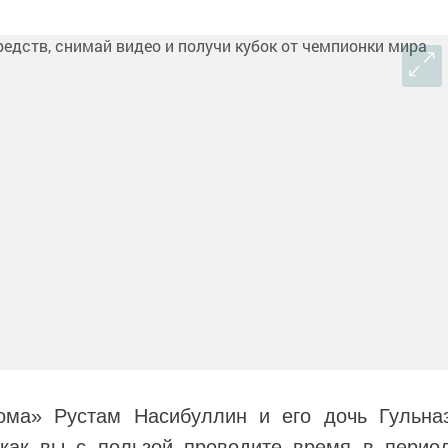
ома» Рустам Насибуллин и его дочь Гульна
 как вы с пользой проводите время в перио