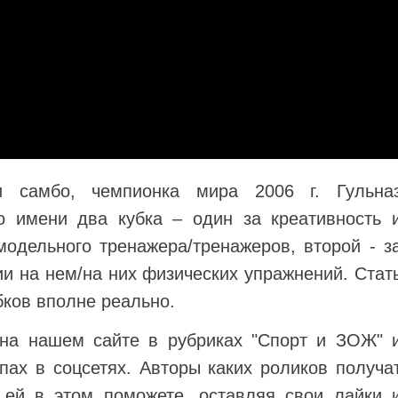
 самбо, чемпионка мира 2006 г. Гульна
о имени два кубка – один за креативность 
одельного тренажера/тренажеров, второй - з
и на нем/на них физических упражнений.
Стат
бков вполне реально.
на нашем сайте в рубриках "Спорт и ЗОЖ" 
ппах в соцсетях.
Авторы каких роликов получа
 ей в этом поможете, оставляя свои лайки 