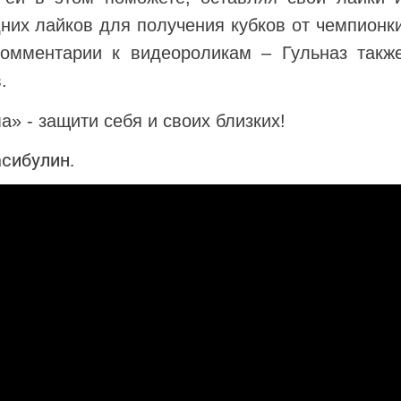
них лайков для получения кубков от чемпионк
комментарии к видеороликам – Гульназ такж
.
а» - защити себя и своих близких!⠀
сибулин.