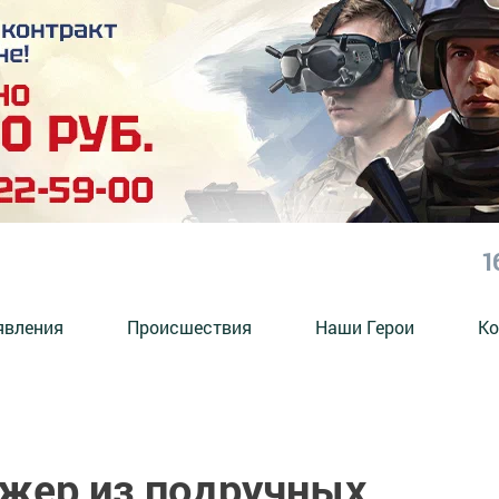
1
явления
Происшествия
Наши Герои
Ко
жер из подручных