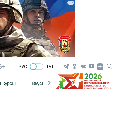
6+
РУС
ТАТ
нкурсы
Вкусности
Фотогалерея
ВИДЕ