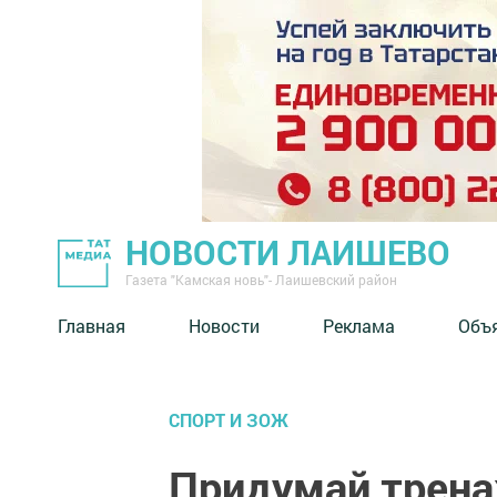
НОВОСТИ ЛАИШЕВО
Газета "Камская новь"- Лаишевский район
Главная
Новости
Реклама
Объ
СПОРТ И ЗОЖ
Придумай трена