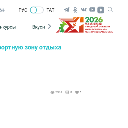
6+
РУС
ТАТ
нкурсы
Вкусности
Фотогалерея
ВИДЕ
урортную зону отдыха
2384
0
1