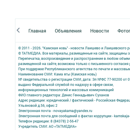
Главная
Объявления
Новости
Фото
© 2011 - 2026. "Камская новь" - новости Лаишево и Лаишевского 
© ТАТМЕДИА. Все материалы, размещенные на сайте, защищены з
Перепечатка, воспроизведение и распространение в любом объе
размещенной на сайте, возможна только с письменного согласия
При поддержке Республиканского агентства по печати и массов
Наименование СМИ: Кама ягы (Камская новь)
№ свидетельства о регистрации СМИ, дата: Эл №ФC 77-90200 от 0
выдано Федеральной службой по надзору в сфере связи,
информационных технологий и массовых коммуникаций
ФИО главного редактора: Денис Геннадьевич Суханов
Адрес редакции: юридический / фактический - Российская Федера
Ульяновой д.56, офис 2
Электронная почта - novayakama@yandex.ru
Электронная почта для сообщений о фактах коррупции - kamskaja-
Телефон редакции: 8 (84378) 2-56-47
Учредитель СМИ: АО «ТАТМЕДИА»