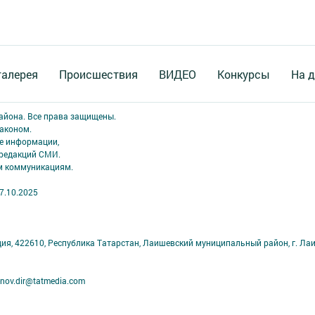
галерея
Происшествия
ВИДЕО
Конкурсы
На д
района. Все права защищены.
аконом.
ме информации,
 редакций СМИ.
ым коммуникациям.
7.10.2025
ция, 422610, Республика Татарстан, Лаишевский муниципальный район, г. Ла
nov.dir@tatmedia.com