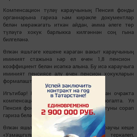
Компенсацион т
ү
л
әү
караучыны
ң
Пенсия фонды
органнарына гариза
һә
м кир
ә
кле документлар
бел
ә
н м
ө
р
ә
ж
ә
гать итк
ә
н айдан,
әмма ә
леге т
ө
р
т
ү
л
әү
г
ә
хокук барлыкка килг
ә
н
нә
н со
ң
гына
билгел
ә
н
ә
.
Ө
лк
ә
н яшьт
ә
ге кешене караган
вакыт
караучыны
ң
иминият стажына
һә
р ел
ө
чен 1,8 пенсион
коэффициент бел
ә
н ис
ә
пк
ә
алына. Бу ис
ә
караучыга
иминият пенсиясе алу
ө
чен пенсион хокукларын
формалаштырырга м
ө
мкинлек бир
ә
.
Игътибар! Караучы кеше эшк
ә
урнашкан очракта
компенсацион т
ү
л
әү
алуга хокукын югалта. Ул
Пенсия фонды органына т
ү
л
әү
не туктатуны сорап
гариза бел
ә
н м
ө
р
ә
ж
ә
гать ит
ә
рг
ә
тиеш.
Ө
лк
ә
н яшьт
ә
гел
ә
рне яки инвалидны караучы кеше
«Узм
ә
шгульлек» программасы буенча т
е
рк
ә
леп,