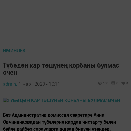
ИМИНЛЕК
Түбәдән кар төшүнең корбаны булмас
өчен
admin,
1 март 2020 - 10:11
560
0
0
Без Административ комиссия секретаре Анна
Овчинниковадан түбәләрне кардан чистарту белән
бәйле кайбер сорауларга җавап бирүен үтендек.