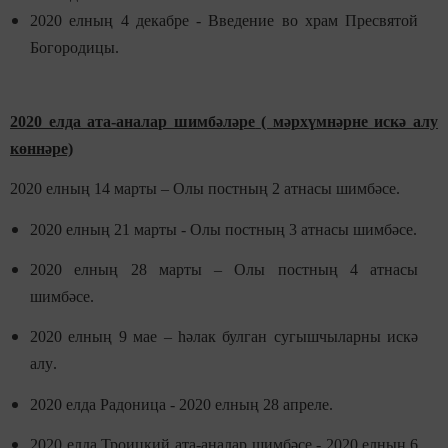
2020 елның 4 декабре -
Введение во храм Пресвятой
Богородицы.
2020 елда ата-аналар шимбәләре
( мәрхүмнәрне искә алу
көннәре)
2020 елның 14 марты – Олы постның 2 атнасы шимбәсе
.
2020 елның 21 марты - Олы постның 3 атнасы шимбәсе
.
2020 елның 28 марты – Олы постның 4 атнасы
шимбәсе
.
2020 елның 9 мае – һәлак булган сугышчыларны искә
алу
.
2020 елда
Радоница - 2020
елның
28 апреле.
2020 елда
Троицкий
ата-аналар шимбәсе
- 2020
елның
6