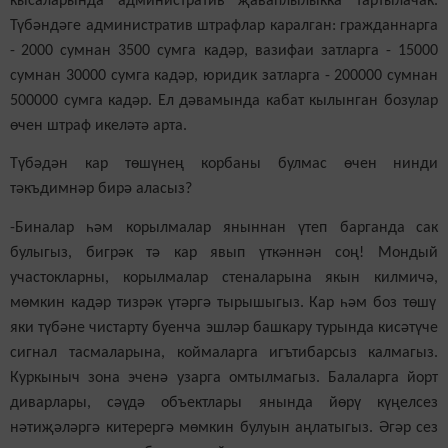
кысаларында административ җаваплылыкка тартылачак.
Түбәндәге административ штрафлар каралган: гражданнарга
-
2000 сумнан 3500 сумга кадәр, вазифаи затларга - 15000
сумнан 30000 сумга кадәр, юридик затларга - 2000
00
сумнан
500000 сумга кадәр. Ел дәвамында кабат кылынган бозулар
өчен штраф икеләтә арта.
Т
үбәдән
кар төшүнең
корбаны
булмас өчен
нинди
тәкъдимнәр бирә аласыз?
-Биналар һәм корылмалар яныннан үтеп
барганда
сак
булыгыз, бигрәк тә кар явып үткәннән соң! Мондый
участокларны
,
корылмалар стеналарына якын килмичә
,
мөмкин кадәр тизрәк үтәргә тырышыгыз. Кар һәм боз төшү
яки түбәне чистарту буенча эшләр башкару турында кисәтүче
сигнал тасмаларына, коймаларга игътибар
сыз
калмагыз
.
Куркыныч зона эченә узарга омтылмагыз. Балаларга йорт
диварлары, сәүдә объектлары янында йөрү күңелсез
нәтиҗәләргә китерергә мөмкин
булуын
аңлатыгыз. Әгәр сез