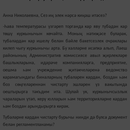
Анна Николаевна, Сез
иң
элек нәрсә
киңәш
итәсез
?
-Һава температурасы
үзгәреп торганда
кар яву түбәдән кар
төшү куркынычын көчәйтә. Моның нәтиҗәсе буларак,
түбәләрдән кар ишелү
белән бәйле бәхетсезлек очраклары
килеп чыгу
куркынычы арта. Бу хәлләрне исәпкә алып, Лаеш
районының Административ комиссиясе авыл җирлекләре
башлыкларына, идарәче компанияләргә, предприятие,
оешма һәм учреждение җитәкчеләренә ведомство
карамагындагы биналарның түбәләрен кардан, боздан һәм
боз сөңгеләреннән чистарту эшләрен
үз
вакытында
оештырырга тәкъдим итә. Шулай ук, куркынычсызлык
чараларын үтәп, керү юлларын һәм территорияләрне кардан
һәм боздан арындырырга
кирәк
.
Түбәләрне кардан чистарту бурычы нинди дә булса документ
белән регламентлана
мы
?