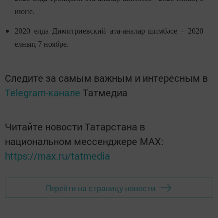
июне.
2020 елда
Димитриевский
ата-аналар
шимбәсе
– 2020
елның
7 ноябре.
Следите за самым важным и интересным в
Telegram-канале
Татмедиа
Читайте новости Татарстана в
национальном мессенджере MАХ:
https://max.ru/tatmedia
Перейти на страницу новости