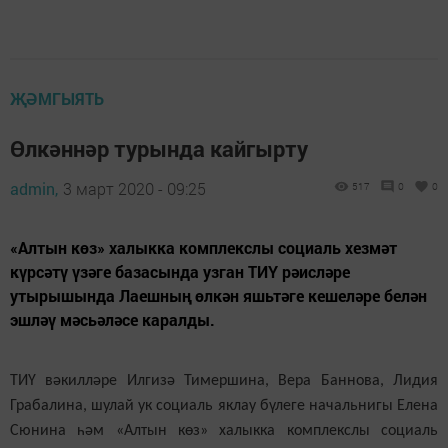
ҖӘМГЫЯТЬ
Өлкәннәр турында кайгырту
admin,
3 март 2020 - 09:25
517
0
0
«Алтын көз» халыкка комплекслы социаль хезмәт
күрсәтү үзәге базасында узган ТИҮ рәисләре
утырышында Лаешның өлкән яшьтәге кешеләре белән
эшләү мәсьәләсе каралды.
ТИҮ вәкилләре Илгизә Тимершина, Вера Баннова, Лидия
Грабалина, шулай ук социаль яклау бүлеге начальнигы Елена
Сюнина һәм «Алтын көз» халыкка
комплекслы
социаль