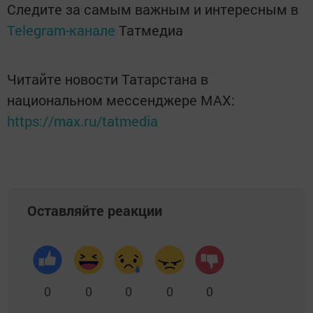
Следите за самым важным и интересным в
Telegram-канале
Татмедиа
Читайте новости Татарстана в
национальном мессенджере MАХ:
https://max.ru/tatmedia
Оставляйте реакции
0
0
0
0
0