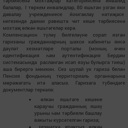
тәрбиясенә мохтаҗлар категориясенә инвалид
балалар, I төркем инвалидлар, 80 яшьтән узган яки
дәвалау учреждениесе йомгаклау нәтиҗәсе
нигезендә даими рәвештә чит кеше тәрбиясенә
мохтаҗ өлкән яшьтәгеләр керә.
Компенсацион түләү билгеләүне сорап язган
гаризаны гражданнарның шәхси кабинеты яисә
дәүләт хезмәтләре порталы (моның өчен
идентификация һәм аутентификация Бердәм
системасында расланган исәп язуы булырга тиеш)
аша бирергә мөмкин.
Сез шулай ук гариза
белән
Пенсия фондыны
ң
территориаль органнарына
м
ө
р
ә
ж
ә
гать ит
ә
ал
а
сыз. Гаризага т
ү
б
ә
нд
ә
ге
документлар терк
ә
л
ә
:
ө
лк
ә
н яшьт
ә
ге кешене
караучы гражданны
ң
яш
әү
урыны
һә
м т
ә
рбияли башлау
вакыты к
ү
рс
ә
телг
ә
н гариза;
хезм
ә
тк
ә
яраксыз
ө
лк
ә
н