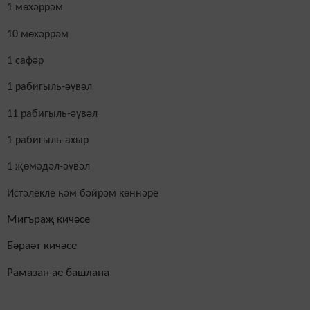
1 мөхәррәм
10
мөхәррәм
1 сафәр
1 рабигыль-әүвәл
11 рабигыль-әүвәл
1 рабигыль-ахыр
1
җөмәдәл-әүвәл
Истәлекле һәм бәйрәм көннәре
Мигъраҗ кичәсе
Бәраәт кичәсе
Рамазан ае башлана