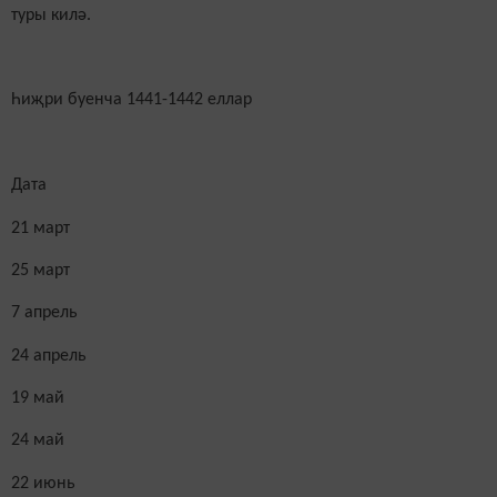
туры килә
.
Һиҗри буенча 1441-1442 еллар
Дата
21 март
25 март
7 апрель
24 апрель
19 май
24 май
22 июнь