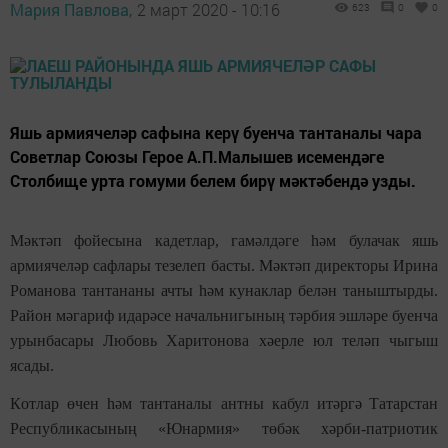
Мария Павлова,
2 март 2020 - 10:16
623
0
0
Яшь армиячеләр сафына керү буенча тантаналы чара
Советлар Союзы Герое А.П.Малышев исемендәге
Столбище урта гомуми белем бирү мәктәбендә узды.
Мәктәп фойесына кадетлар,
гамәлдәге
һәм булачак яшь
армиячеләр саф
лар
ы тезелеп басты. Мәктәп директоры Ирина
Романова тантананы ачты һәм кунаклар
белән таныштырды
.
Район мәгариф идарәсе
начал
ь
нигының
тәрбия эшләре буенча
урынбасары Любовь Харитонова
хәерле юл теләп чыгыш
ясады
.
К
отлар
өчен
һәм тантаналы антны кабул итәр
гә
Татарстан
Республикасының «Юнармия» төбәк хәрби-патриотик