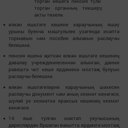
торган кешег
ә
пенсия т
ү
ли
торган органны
ң
тикшер
ү
акты т
ө
зел
ә
.
өлкән яшьтәге кешене караучының яшәү
урыны буенча мәшгульлек узәгендә исәптә
тормавын һәм пособие алмавын раслаучы
белешмә;
пенсия яшенә җиткән өлкән яшьтәге кешенең
дәвалау учреждениесеннән алынган, даими
рәвештә чит кеше ярдәменә мохтаҗ булуын
раслаучы белешмә.
өлкән яшьтәгеләрне караучының шәхесен
раслаучы документ һәм аның хезмәт кенәгәсе,
шулай ук хезмәткә яраксыз кешенең хезмәт
кенәгәсе.
14 яше тулган мәктәп укучысының
дәресләрдән бушаган вакытта ярдәмгә мохтаҗ