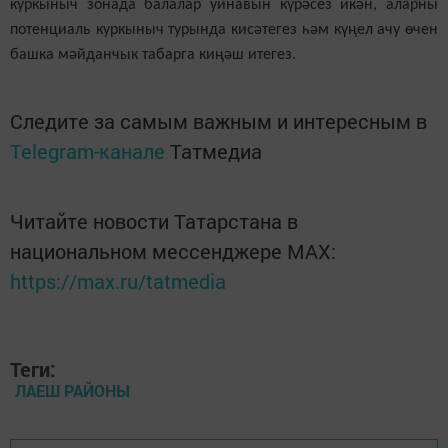
куркыныч зонада балалар уйнавын күрәсез икән, аларны
потенциаль куркыныч турында кисәтегез һәм күңел ачу
өчен
башка
мәйданчык
табарга киңәш итегез
.
Следите за самым важным и интересным в
Telegram-канале
Татмедиа
Читайте новости Татарстана в
национальном мессенджере MАХ:
https://max.ru/tatmedia
Теги:
ЛАЕШ РАЙОНЫ