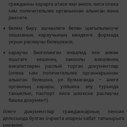
гражданны карарга әтисе яки әнисе, яисә опека
һәм попечительлек органыннан алынган язма
рөхсәте.
белем бирү эшчәнлеге белән шөгыльләнүче
оешманың караучының көндезге формада
укуын раслаучы белешмәсе;
караучы билгеләнгән инвалид яки өлкән
яшьтәге кешенең законлы вәкиленең
вәкаләтләрен раслый торган документлар
(опека һәм попечительлек органнарыннан
алынган белешмә, ул булмаганда – әлеге
органның карары, уллыкка алу турында
таныклык, паспорт яисә шәхесне раслаучы
башка документ).
Ә
леге документлар гражданнарны
ң
пенси
я
делосында булган очракта аларны кабат тапшырыга
кир
ә
кми.