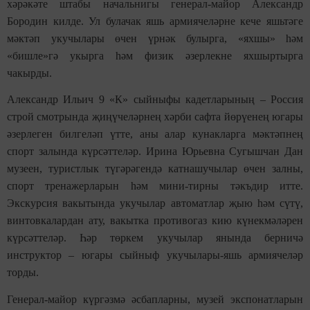
хәрәкәте штабы
начал
ь
нигы
генерал-майор Александр
Бородин килде. Ул булачак яшь армиячеләрне кече яшьтәге
мәктәп укучылары өчен үрнәк булырга, «яхшы» һәм
«бишле»гә укырга һәм физик әзерлекне
яхшыртырга
чакырды.
Александр Ильич 9 «К» сыйныф
ы
кадетларының – Россия
строй смотрында җиңүчеләрне
ң хәрби сафта йөрүенең югары
әзерлеген билгеләп үтте, аны алар
кунакларга мәктәпнең
спорт залында күрсәттеләр. Ирина Юрьевна Сугышчан Дан
музеен, туристлык түгәрәгендә катнашучылар өчен зал
ны
,
спорт тренажерларын һәм мини-тирны тәкъдир итте.
Экскурсия вакытында укучылар автоматлар җыю һәм сүтү,
винтовкалардан ату, вакытка противогаз
кию
күнекмәләрен
күрсәттеләр. Һәр төркем укучылар янында берничә
инструктор –
югары
сыйныф укучылары-яшь армиячеләр
торды
.
Генерал-майор күргәзмә әсбапларны, музей экспонатларын