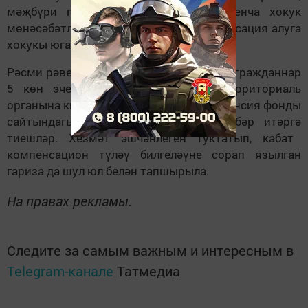
м
әҗ
б
ү
ри пенсия иминиятл
ә
штер
ү
буенча хокук
м
ө
н
ә
с
ә
б
ә
тл
ә
рен
ә
керм
ә
с
ә
, аны
ң
компенсация алуга
хокукы югалмый.
Р
ә
сми р
ә
вешт
ә
эшк
ә
урнашуы турында гражданнар
5 к
ө
н
э
ченд
ә
Пенсия фондыны
ң
территориаль
органына килеп яис
ә
гражданнарны
ң
Пенсия фонды
сайтындагы ш
ә
хси кабинеты аша х
ә
б
әр
ит
ә
рг
ә
тиешл
ә
р. Хезм
ә
т эшч
ә
нлеген туктатып, кабат
компенсацион т
ү
л
әү
билгел
әү
не сорап язылган
гариза да шул юл бел
ә
н тапшырыла.
На правах рекламы.
Следите за самым важным и интересным в
Telegram-канале
Татмедиа