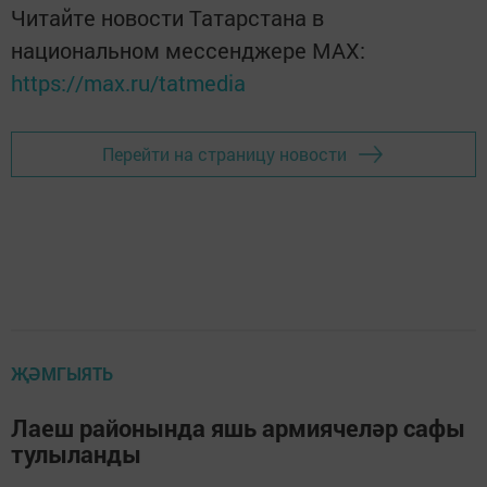
Читайте новости Татарстана в
национальном мессенджере MАХ:
https://max.ru/tatmedia
Перейти на страницу новости
ҖӘМГЫЯТЬ
Лаеш районында яшь армиячеләр сафы
тулыланды