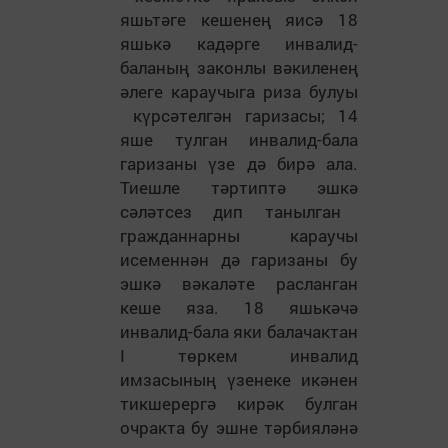
яшьт
ә
ге кешене
ң
яис
ә
18
яшьк
ә
кад
ә
рге инвалид-
баланы
ң
законлы в
ә
килене
ң
әлеге караучыга риза булуы
к
ү
рс
ә
телг
ә
н гаризасы; 14
яше тулган
ин
валид-бала
гаризаны
ү
зе д
ә
бир
ә
ала.
Тиешле т
ә
ртипт
ә
эшк
ә
с
ә
л
ә
тсез дип танылган
гражданнарны караучы
исеменн
ә
н д
ә
гаризаны бу
эшк
ә
в
ә
кал
ә
те расланган
кеше яза. 18 яшьк
ә
ч
ә
инвалид-бала яки балачактан
I
т
ө
ркем инвалид
имзасыны
ң
ү
зенеке ик
ә
нен
тикшерерг
ә
кир
ә
к булган
очракта бу эшне т
ә
рбиял
ә
н
ә