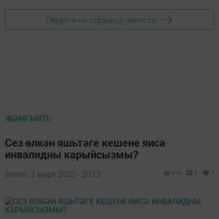
Перейти на страницу новости
ҖӘМГЫЯТЬ
Сез өлкән яшьтәге кешене яисә
инвалидны карыйсызмы?
admin,
2 март 2020 - 20:13
619
0
0