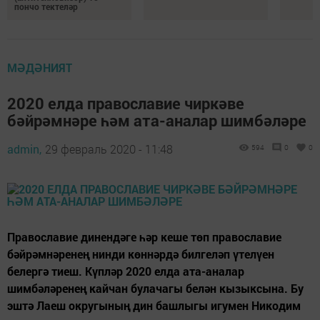
пончо тектеләр
МӘДӘНИЯТ
2020 елда православие чиркәве
бәйрәмнәре һәм ата-аналар шимбәләре
admin,
29 февраль 2020 - 11:48
594
0
0
Православие динендәге һәр кеше төп православие
бәйрәмнәренең нинди көннәрдә билгеләп үтелүен
белергә тиеш. Күпләр 2020 елда ата-аналар
шимбәләренең кайчан булачагы белән кызыксына. Бу
эштә Лаеш округының дин башлыгы игумен Никодим