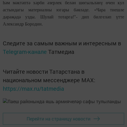
һәм мәктәптә хәрби әзерлек белән шөгыльләнү өчен кул
астындагы материалны югары бәяләде. «Чара тиешле
дәрәҗәдә узды. Шулай тотарга!"- дип билгеләп үтте
Александр Бородин.
Следите за самым важным и интересным в
Telegram-канале
Татмедиа
Читайте новости Татарстана в
национальном мессенджере MАХ:
https://max.ru/tatmedia
Перейти на страницу новости