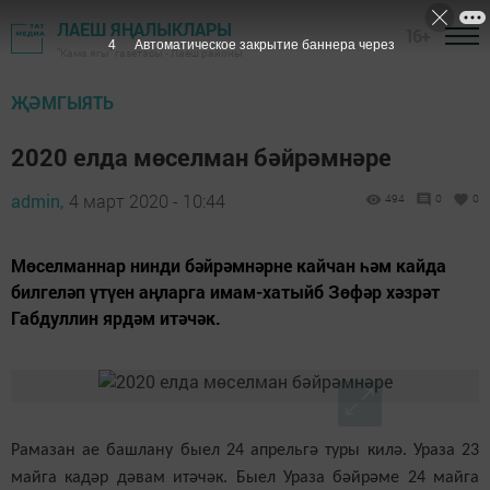
ЛАЕШ ЯҢАЛЫКЛАРЫ
16+
3
Автоматическое закрытие баннера через
"Кама ягы" газетасы - Лаеш районы
ҖӘМГЫЯТЬ
2020 елда мөселман бәйрәмнәре
admin,
4 март 2020 - 10:44
494
0
0
Мөселманнар нинди бәйрәмнәрне кайчан һәм кайда
билгеләп үтүен аңларга имам-хатыйб Зөфәр хәзрәт
Габдуллин ярдәм итәчәк.
Рамазан ае
башлану
быел 24 апрельгә туры килә. Ураза 23
майга кадәр дәвам итәчәк. Быел Ураза бәйрәме 24 майга