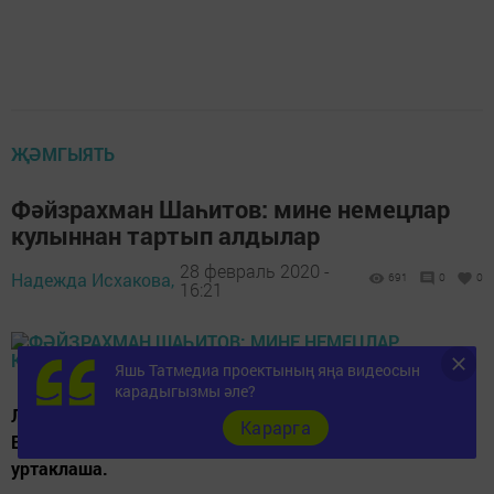
ҖӘМГЫЯТЬ
Фәйзрахман Шаһитов: мине немецлар
кулыннан тартып алдылар
28 февраль 2020 -
Надежда Исхакова,
691
0
0
16:21
Яшь Татмедиа проектының яңа видеосын
карадыгызмы әле?
Лаеш районыннан 95 яшьлек ветеран үзенең Бөек
Карарга
Ватан сугышы турындагы истәлекләре белән
уртаклаша.