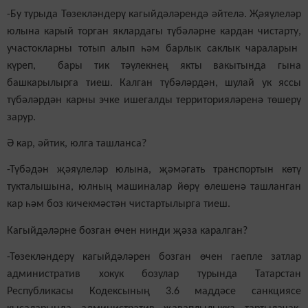
-Бу
турыда
Төзекләндерү кагыйдәләрендә
әйтелә
. Җәяүлеләр
юлына
карый
торган яклардагы түбәләрне кардан чистарту
,
участокларны
тотып
алып һәм барлык саклык чараларын
күреп
,
бары тик
тәүлекнең якты вакытында гына
башкарылырга тиеш. Калган түбә
ләр
дән, шулай ук яссы
түбәләрдән карны эчке ишегалды территорияләренә
төшерү
зарур.
Ә кар, әйтик, юлга ташланса?
-Түбәдән җәяүлеләр юлына, җәмәгать транспортын көтү
тукталышы
на
, юл
ның
машиналар
йөрү өлеше
нә
ташланган
кар һәм боз кичекмәстән чистартылырга тиеш.
Кагыйдәләрне бозган өчен нинди җәза каралган?
-Төзекләндерү кагыйдәләрен бозган өчен гаепле затлар
административ хокук бозулар турында Татарстан
Республикасы Кодексының 3.6
маддәсе
санкциясе