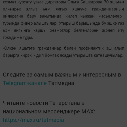
хезмәт күрсәтү үзәге директоры Ольга Башкирова 70 яшьтән
өлкәнрәк ялгыз һәм ялгыз яшәүче гражданнарны
ң
өйләрегнә
бару
вакытында килеп чыккан мәсьәләләр
турында
фикер алыштылар
. Утырыш барышында бу эшкә газ
һәм янгынга каршы хезмәт
ләр
белгечләрен җәлеп итү
тәкъдиме туды.
-Өлкән яшьтәге гражданнар белән профилактик эш алып
барырга кирәк, - дип йомгак ясады утырышта катнашучылар.
Следите за самым важным и интересным в
Telegram-канале
Татмедиа
Читайте новости Татарстана в
национальном мессенджере MАХ:
https://max.ru/tatmedia