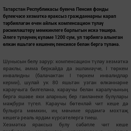
Татарстан Республикасы буенча Пенсия фонды
бүлекчәсе хезмәткә яраксыз гражданнарны карап
тәрбияләгән өчен айлык компенсацион түләү
рәсмиләштерү мөмкинлеге барлыгын искә төшерә.
Әлеге түләунең күләме 1200 сум, ул тәрбиягә алынган
өлкән яшьтәге кешенең пенсиясе белән бергә түләнә.
Шунысын белу зарур: компенсацион түләу хезмәткә
яраклы, әмма беркайда да эшләмәүче, I төркем
инвалидны (балачактан I төркем инвалидлар
керми), шулай ук 80 яшьтән узган өлкәннәрне
караучыга билгеләнә, караучы белән каралучының
бергә яшәве яки аларның бер гаиләнеке булулары
мәҗбури түгел. Караучы бөтенләй чит кеше дә
булырга мөмкин, иң мөһиме ярдәмгә мохтаҗ
кешегә реаль ярдәм күрсәтелергә тиеш.
Хезмәткә яраксыз булу сәбәпле чит кеше