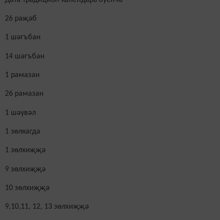
26 ра
җә
б
1 шәгъбан
14
шәг
ъ
бан
1 рамазан
26 рамазан
1 шәүвәл
1 зөлкагдә
1 зөлхиҗҗә
9
зөлхиҗҗә
10
зөлхиҗҗә
9,10,11, 12, 13
зөлхиҗҗә