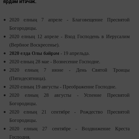
ярдәм итәчәк.
2020 елның 7 апреле -
Благовещение Пресвятой
Богородицы.
2020 елның 12 апреле -
Вход Господень в Иерусалим
(Вербное Воскресенье).
2020 елда Олы бәйрәм
- 19 апрель
дә
.
2020 елның 28 мае -
Вознесение Господне
.
2020 елның 7 июне -
День Святой Троицы
(Пятидесятница).
2020 елның 19 августы -
Преображение Господне.
2020 елның 28 августы -
Успение Пресвятой
Богородицы.
2020 елның 21 сентябре -
Рождество Пресвятой
Богородицы.
2020 елның 27 сентябре -
Воздвижение Креста
Господня.