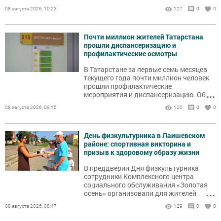
доски почёта. По его мнению, это
08 августа 2026, 10:23
127
0
0
важное и правильное решение.
Почти миллион жителей Татарстана
прошли диспансеризацию и
профилактические осмотры
В Татарстане за первые семь месяцев
текущего года почти миллион человек
прошли профилактические
...
мероприятия и диспансеризацию. Об
этом сообщили в Министерстве
08 августа 2026, 09:15
120
0
0
здравоохранения республики.
День физкультурника в Лаишевском
районе: спортивная викторина и
призыв к здоровому образу жизни
В преддверии Дня физкультурника
сотрудники Комплексного центра
социального обслуживания «Золотая
...
осень» организовали для жителей
Лаишева акцию «Мы за здоровый образ
08 августа 2026, 08:47
129
0
0
жизни», в рамках которой провели
спортивную викторину.