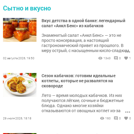
Сытно и вкусно
Вкус детства в одной банке: легендарный
салат «Анкл Бенс» из кабачков
Знаменитый салат «Анкл Бенс» — это не
просто консервация, а настоящий
гастрономический привет из прошлого. В
...
меру острый, с насыщенным кисло-сладким
соусом и упругими кусочками овощей, он
02 августа 2026, 19:50
1343
0
1
идеально дополняет зимний ужин или
становится самостоятельной закуской к
мясу. Главный секрет этого рецепта в
Сезон кабачков: готовим идеальные
правильной последовательности
котлеты, которые не развалятся на
добавления ингредиентов: каждый овощ
сковороде
сохраняет свою текстуру, пропитываясь
ароматным томатным маринадом.
Лето — время молодых кабачков. Из них
получаются лёгкие, сочные и бюджетные
блюда. Однако многие хозяйки
...
отказываются от овощных котлет из-за
главной проблемы: они разваливаются при
29 июля 2026, 18:18
160
0
0
жарке или превращаются в кашу.