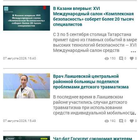
В Казани впервые: XVI
Международный салон «Комплексная
безопасность» соберет более 20 тысяч
специалистов
С 3 по 5 сентября столица Татарстана
примет одно из главных событий в мире
высоких технологий безопасности — XVI
...
Международный салон средств
обеспечения безопасности
07 августа 2026, 16:40
150
0
0
«Комплексная безопасность». За 15 лет
своего существования мероприятие
стало крупнейшей специализированной
Врач Лаишевской центральной
площадкой России, а теперь расширяет
районной больницы поделился
географию, принимая участников на
проблемами детского травматизма
гостеприимной казанской земле.
В последнее время в Лаишевском
районе участились случаи детского
травматизма при использовании
...
средств индивидуальной мобильности
(СИМ). Об этом рассказала заместитель
07 августа 2026, 15:49
192
0
0
главного врача Лаишевской
центральной районной больницы по
поликлинической работе Регина
Чат-бот Госуслуг сэкономил жителям
Золотухина.