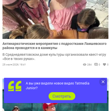
Антинаркотические мероприятия с подростками Лаишевского
района проводятся и в каникулы
В Среднедевятовском доме культуры организовали квест-игру
«Все в твоих руках».
25 июля 2026, 18:41
284
0
0
А вы уже видели новое видео Tatmedia
Junior?
Cмотреть