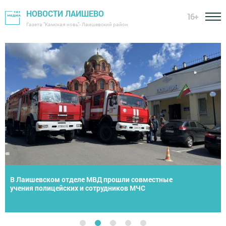
НОВОСТИ ЛАИШЕВО
16+
Газета "Камская новь"- Лаишевский район
Тыл, ставший щитом: Как в Песчано-Ковалинском
пункте день за днем плетут маскировочные сети для
бойцов СВО