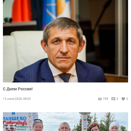
С Днем России!
12 июня 2026, 08:00
755
0
0