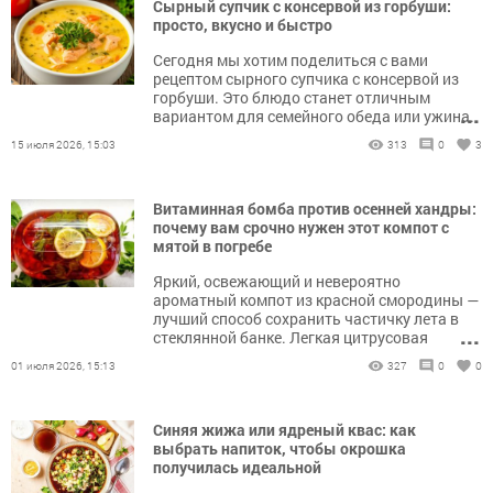
Сырный супчик с консервой из горбуши:
просто, вкусно и быстро
Сегодня мы хотим поделиться с вами
рецептом сырного супчика с консервой из
горбуши. Это блюдо станет отличным
...
вариантом для семейного обеда или ужина.
Оно не только вкусное, но и достаточно
15 июля 2026, 15:03
313
0
3
простое в приготовлении.
Витаминная бомба против осенней хандры:
почему вам срочно нужен этот компот с
мятой в погребе
Яркий, освежающий и невероятно
ароматный компот из красной смородины —
лучший способ сохранить частичку лета в
...
стеклянной банке. Легкая цитрусовая
кислинка сочного лимона, пряная гвоздика и
01 июля 2026, 15:13
327
0
0
прохладные нотки свежей мяты
превращают обычную домашнюю заготовку
в изысканный напиток. Зимой такой компот
Синяя жижа или ядреный квас: как
не только порадует насыщенным
выбрать напиток, чтобы окрошка
рубиновым цветом, но и станет отличной
получилась идеальной
витаминной поддержкой для иммунитета.