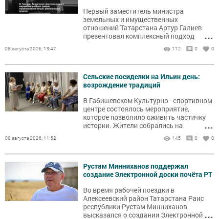
Первый заместитель министра
земельных и имущественных
отношений Татарстана Артур Галиев
...
презентовал комплексный подход
республики к инвентаризации и
08 августа 2026, 13:47
112
0
0
активному вовлечению таких объектов
в экономику.
Сельские посиделки на Ильин день:
возрождение традиций
В Габишевском Культурно - спортивном
центре состоялось мероприятие,
которое позволило оживить частичку
...
истории. Жители собрались на
посиделки, посвящённые Ильину дню.
08 августа 2026, 11:52
145
0
0
Рустам Минниханов поддержал
создание Электронной доски почёта РТ
Во время рабочей поездки в
Алексеевский район Татарстана Раис
республики Рустам Минниханов
...
высказался о создании Электронной