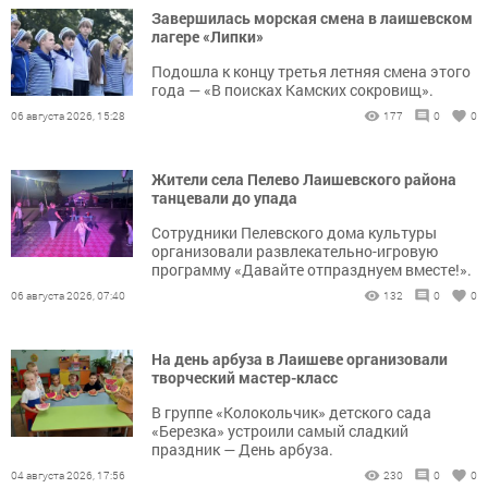
Завершилась морская смена в лаишевском
лагере «Липки»
Подошла к концу третья летняя смена этого
года — «В поисках Камских сокровищ».
06 августа 2026, 15:28
177
0
0
Жители села Пелево Лаишевского района
танцевали до упада
Сотрудники Пелевского дома культуры
организовали развлекательно-игровую
программу «Давайте отпразднуем вместе!».
06 августа 2026, 07:40
132
0
0
На день арбуза в Лаишеве организовали
творческий мастер-класс
В группе «Колокольчик» детского сада
«Березка» устроили самый сладкий
праздник — День арбуза.
04 августа 2026, 17:56
230
0
0