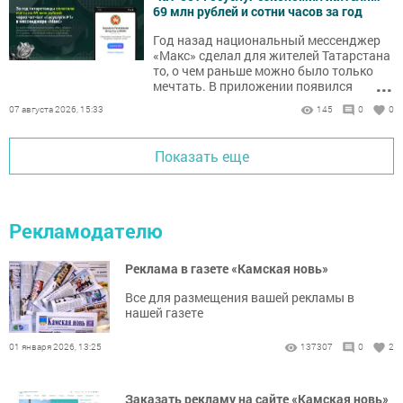
69 млн рублей и сотни часов за год
Год назад национальный мессенджер
«Макс» сделал для жителей Татарстана
то, о чем раньше можно было только
...
мечтать. В приложении появился
официальный чат-бот «Госуслуги
07 августа 2026, 15:33
145
0
0
Республики Татарстан», созданный с
простой и амбициозной идеей: избавить
людей от необходимости
Показать еще
переключаться между десятками
разрозненных сайтов ради решения
базовых вопросов.
Рекламодателю
Реклама в газете «Камская новь»
Все для размещения вашей рекламы в
нашей газете
01 января 2026, 13:25
137307
0
2
Заказать рекламу на сайте «Камская новь»