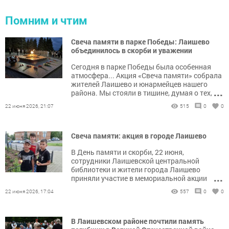
Помним и чтим
Свеча памяти в парке Победы: Лаишево
объединилось в скорби и уважении
Сегодня в парке Победы была особенная
атмосфера... Акция «Свеча памяти» собрала
жителей Лаишево и юнармейцев нашего
...
района. Мы стояли в тишине, думая о тех,
кто подарил нам мирное небо.
22 июня 2026, 21:07
515
0
0
Свеча памяти: акция в городе Лаишево
В День памяти и скорби, 22 июня,
сотрудники Лаишевской центральной
библиотеки и жители города Лаишево
...
приняли участие в мемориальной акции
«Свеча памяти».
22 июня 2026, 17:04
557
0
0
В Лаишевском районе почтили память