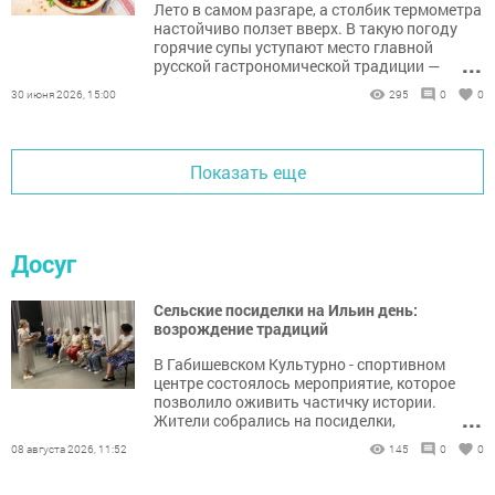
Лето в самом разгаре, а столбик термометра
настойчиво ползет вверх. В такую погоду
горячие супы уступают место главной
...
русской гастрономической традиции —
ледяной окрошке. Этот освежающий суп не
30 июня 2026, 15:00
295
0
0
только утоляет голод, но и спасает от зноя,
возвращая силы для долгих прогулок.
Делимся проверенным рецептом
классической окрошки с вареной колбасой
Показать еще
на несладком хлебном квасе.
Досуг
Сельские посиделки на Ильин день:
возрождение традиций
В Габишевском Культурно - спортивном
центре состоялось мероприятие, которое
позволило оживить частичку истории.
...
Жители собрались на посиделки,
посвящённые Ильину дню.
08 августа 2026, 11:52
145
0
0