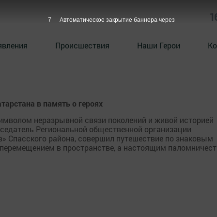
1
6
Автоматическое закрытие баннера через
явления
Происшествия
Наши Герои
Ко
арстана в память о героях
символом неразрывной связи поколений и живой историей
дседатель Региональной общественной организации
в» Спасского района, совершил путешествие по знаковым
о перемещением в пространстве, а настоящим паломничес