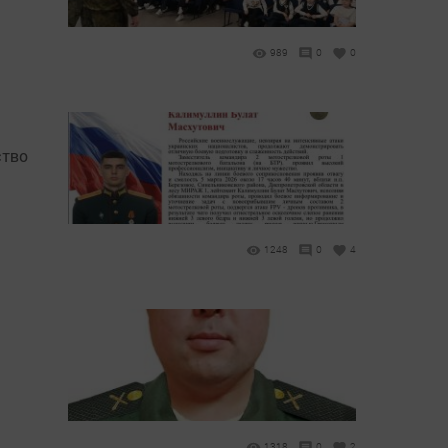
989
0
0
ство
1248
0
4
1318
0
2