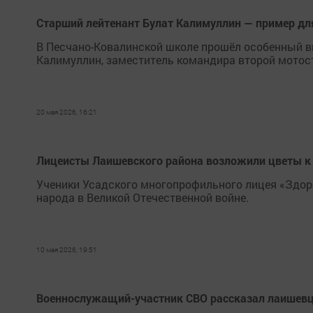
Старший лейтенант Булат Калимуллин — пример д
В Песчано-Ковалинской школе прошёл особенный ви
Калимуллин, заместитель командира второй мотос
20 мая 2026, 16:21
Лицеисты Лаишевского района возложили цветы к
Ученики Усадского многопрофильного лицея «Здоро
народа в Великой Отечественной войне.
10 мая 2026, 19:51
Военнослужащий-участник СВО рассказал лаишевц