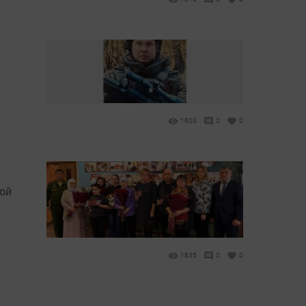
1603
0
0
рой
1835
0
0