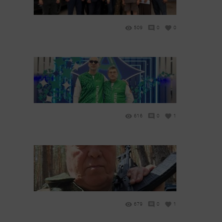
509
0
0
616
0
1
679
0
1