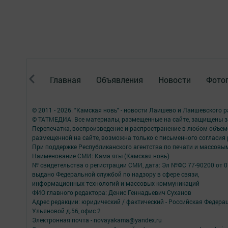
Главная
Объявления
Новости
Фото
© 2011 - 2026. "Камская новь" - новости Лаишево и Лаишевского 
© ТАТМЕДИА. Все материалы, размещенные на сайте, защищены з
Перепечатка, воспроизведение и распространение в любом объе
размещенной на сайте, возможна только с письменного согласия
При поддержке Республиканского агентства по печати и массов
Наименование СМИ: Кама ягы (Камская новь)
№ свидетельства о регистрации СМИ, дата: Эл №ФC 77-90200 от 0
выдано Федеральной службой по надзору в сфере связи,
информационных технологий и массовых коммуникаций
ФИО главного редактора: Денис Геннадьевич Суханов
Адрес редакции: юридический / фактический - Российская Федера
Ульяновой д.56, офис 2
Электронная почта - novayakama@yandex.ru