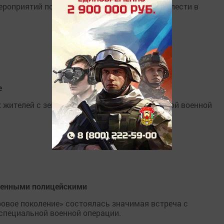
роприятий по Году воинской и трудовой доблести в
е
х жителей с земляком-участником специальной военной
оенными полицейскими
овое поколение» состоялась значимая встреча с
специальной военной операции.