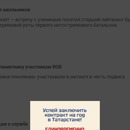
ля школьников
зит — встречу с учениками посетил старший лейтенант Б
трелковой роты первого мотострелкового батальона.
 памятнику участникам ВОВ
вое поколение» участвовали в митинге в честь подвига
ам о службе