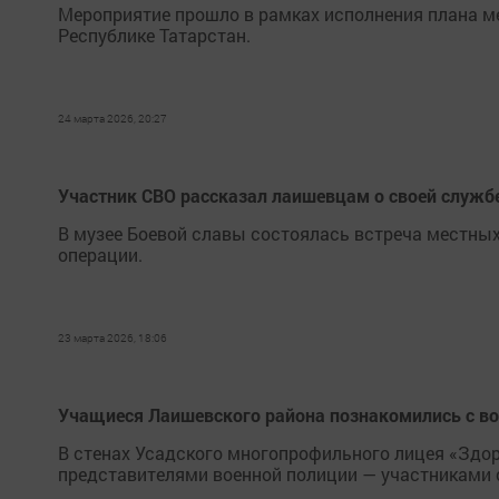
Мероприятие прошло в рамках исполнения плана ме
Республике Татарстан.
24 марта 2026, 20:27
Участник СВО рассказал лаишевцам о своей служб
В музее Боевой славы состоялась встреча местны
операции.
23 марта 2026, 18:06
Учащиеся Лаишевского района познакомились с в
В стенах Усадского многопрофильного лицея «Здор
представителями военной полиции — участниками 