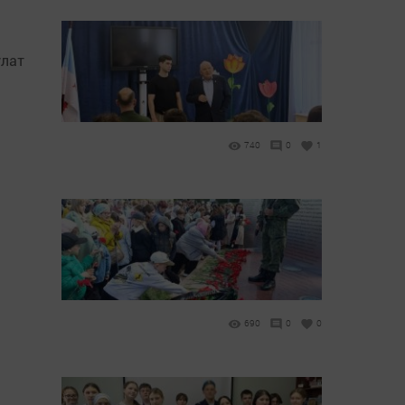
улат
740
0
1
690
0
0