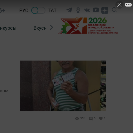
6+
РУС
ТАТ
нкурсы
Вкусности
Фотогалерея
ВИДЕ
твом
354
0
1