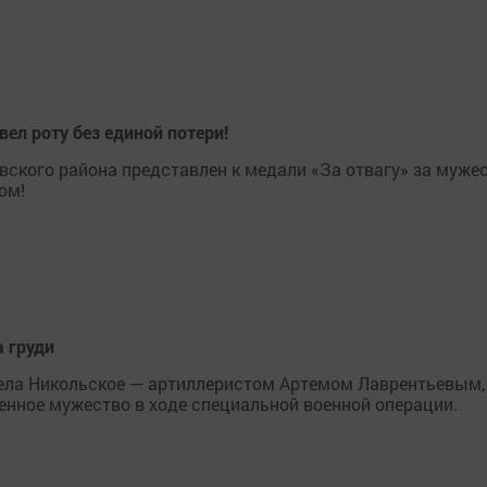
ел роту без единой потери!
ского района представлен к медали «За отвагу» за муже
ом!
а груди
ела Никольское — артиллеристом Артемом Лаврентьевым,
енное мужество в ходе специальной военной операции.