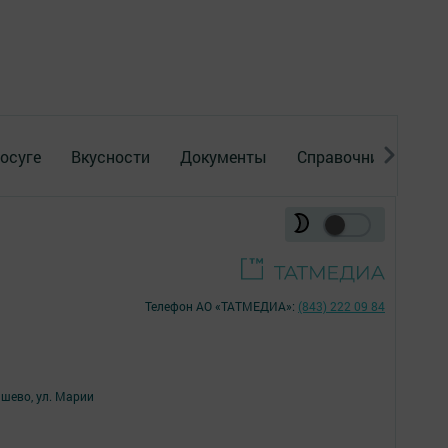
осуге
Вкусности
Документы
Справочник
Рек
Телефон АО «ТАТМЕДИА»:
(843) 222 09 84
ишево, ул. Марии