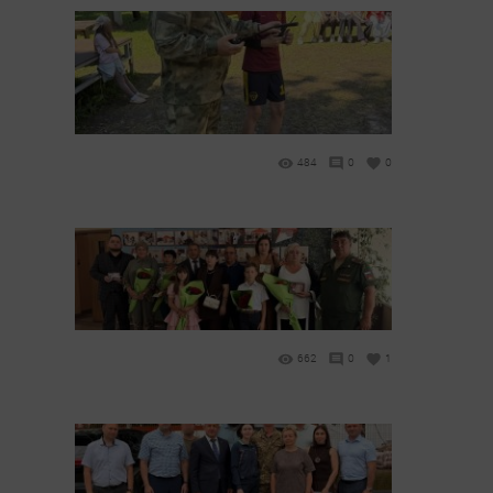
484
0
0
662
0
1