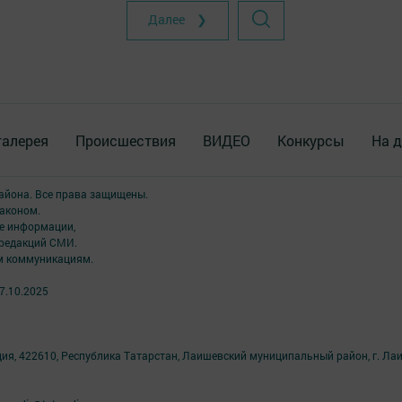
Далее ❯
галерея
Происшествия
ВИДЕО
Конкурсы
На д
района. Все права защищены.
аконом.
ме информации,
 редакций СМИ.
ым коммуникациям.
7.10.2025
ция, 422610, Республика Татарстан, Лаишевский муниципальный район, г. Ла