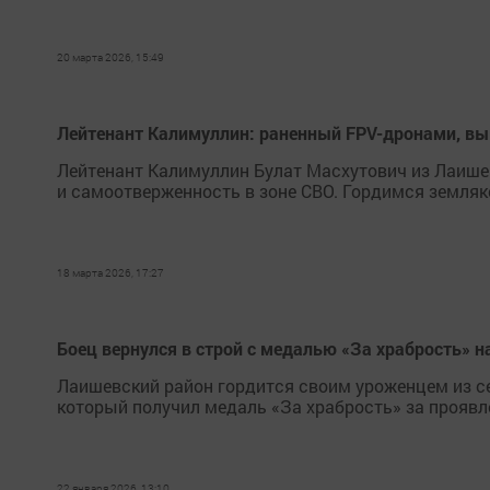
20 марта 2026, 15:49
Лейтенант Калимуллин: раненный FPV-дронами, выв
Лейтенант Калимуллин Булат Масхутович из Лаишев
и самоотверженность в зоне СВО. Гордимся земляк
18 марта 2026, 17:27
Боец вернулся в строй с медалью «За храбрость» н
Лаишевский район гордится своим уроженцем из с
который получил медаль «За храбрость» за проявл
22 января 2026, 13:10