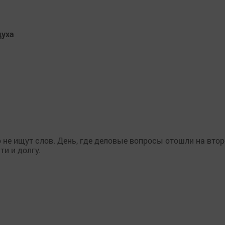
духа
 не ищут слов. День, где деловые вопросы отошли на вто
ти и долгу.