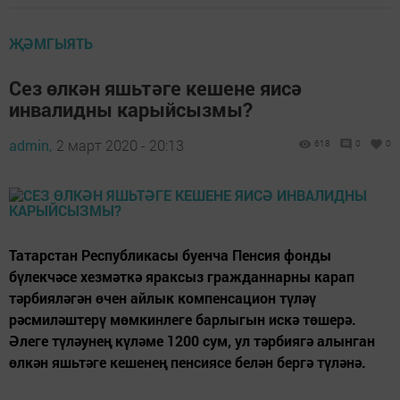
ҖӘМГЫЯТЬ
Сез өлкән яшьтәге кешене яисә
инвалидны карыйсызмы?
admin,
2 март 2020 - 20:13
618
0
0
Татарстан Республикасы буенча Пенсия фонды
бүлекчәсе хезмәткә яраксыз гражданнарны карап
тәрбияләгән өчен айлык компенсацион түләү
рәсмиләштерү мөмкинлеге барлыгын искә төшерә.
Әлеге түләунең күләме 1200 сум, ул тәрбиягә алынган
өлкән яшьтәге кешенең пенсиясе белән бергә түләнә.