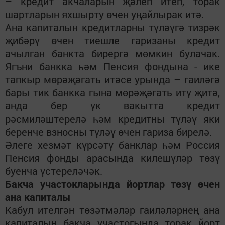
– кредит акчаларын җәлеп итеп, торак
шартларын яхшырту өчен уңайлырак итә.
Ана капиталын кредитларны түләүгә тизрәк
җибәрү өчен тиешле гаризаны
кредит
ачылган
банкта бирергә мөмкин булачак
.
Ягъни
банкка һәм Пенсия фондына -
ике
тапкыр
мөрәҗәгать
итәсе
урын
да
– гаиләгә
бары тик банкка гына мөрәҗәгать итү җитә,
анда бер үк вакытта кредит
рәсмиләштерелә һәм кредитны түләү яки
беренче взносны түләү өчен гариза бирелә.
Әлеге хезмәт күрсәтү банклар һәм Россия
Пенсия фонды арасында килешүләр төзү
буенча үстереләчәк.
Бакча участокларында йортлар төзү өчен
ана капиталы
Кабул ителгән төзәтмәләр гаиләләрнең ана
капиталын бакча участогында торак йорт