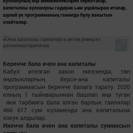
куллануның яңа мөмкинлекләрен беркетәләр,
капиталны куллануны гадирәк һәм уңайлырак итәләр,
шулай ук программаның гамәлдә булу вакытын
озайталар.
Беренче бала өчен ана капиталы
Кабул ителгән закон нигезендә, төп
яңалыкларның берсе-ана капиталы
программасын беренче балага тарату. 2020
елның 1 гыйнварыннан башлап я
ңа
туган
я
ки
тәрбиягә бала алган
барлык гаиләләр
466 617 сум күләмендә ана капиталына
хокук алдылар.
Икенче бала өчен ана капиталы суммасын