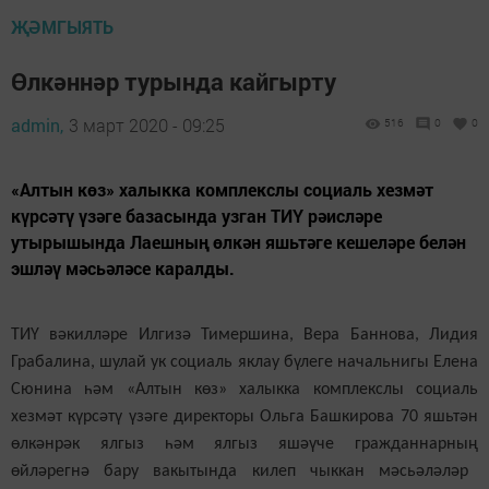
ҖӘМГЫЯТЬ
Өлкәннәр турында кайгырту
admin,
3 март 2020 - 09:25
516
0
0
«Алтын көз» халыкка комплекслы социаль хезмәт
күрсәтү үзәге базасында узган ТИҮ рәисләре
утырышында Лаешның өлкән яшьтәге кешеләре белән
эшләү мәсьәләсе каралды.
ТИҮ вәкилләре Илгизә Тимершина, Вера Баннова, Лидия
Грабалина, шулай ук социаль яклау бүлеге начальнигы Елена
Сюнина һәм «Алтын көз» халыкка
комплекслы
социаль
хезмәт күрсәтү үзәге директоры Ольга Башкирова 70 яшьтән
өлкәнрәк ялгыз һәм ялгыз яшәүче гражданнарны
ң
өйләрегнә
бару
вакытында килеп чыккан мәсьәләләр