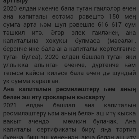
арттыру
2020 елдан икенче бала туган гаиләләр өчен
ана капиталы өстәмә рәвештә 150 мең
сумга арта һәм шул рәвешле 616 617 сум
тәшкил итә. Әгәр элек гаиләнең ана
капиталына хокукы булмаса (мәсәлән,
беренче ике бала ана капиталы кертелгәнче
туган
булса), 2020 елдан башлап туган яки
уллыкка алынган өченче, дүртенче һәм
теләсә кайсы киләсе бала өчен дә шундый
ук сумма каралган.
Ана капиталын рәсмиләштерү һәм аның
белән эш итү срокларын кыскарту
2021 елдан башлап ана капиталын
рәсмиләштер
ү
һәм аның
белән эш итү
кыска
вакыт эчендә мөмкин булачак.
Ана
капиталы
сертификаты бирү, яңа тәртип
буенча, биш эш көненнән
,
акча белән эш итү