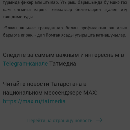
турында
фикер алыштылар
. Утырыш барышында бу эшкә газ
һәм янгынга каршы хезмәт
ләр
белгечләрен җәлеп итү
тәкъдиме туды.
-Өлкән яшьтәге гражданнар белән профилактик эш алып
барырга кирәк, - дип йомгак ясады утырышта катнашучылар.
Следите за самым важным и интересным в
Telegram-канале
Татмедиа
Читайте новости Татарстана в
национальном мессенджере MАХ:
https://max.ru/tatmedia
Перейти на страницу новости