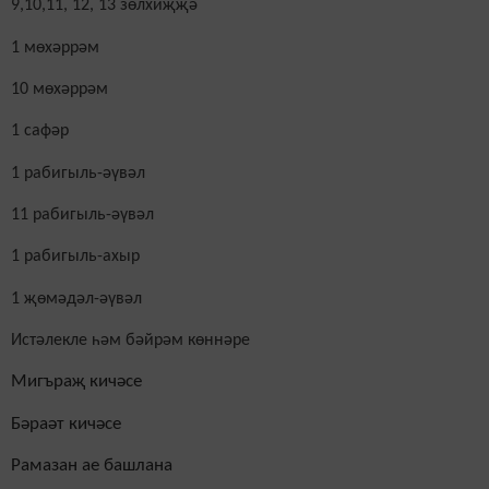
9,10,11, 12, 13
зөлхиҗҗә
1 мөхәррәм
10
мөхәррәм
1 сафәр
1 рабигыль-әүвәл
11 рабигыль-әүвәл
1 рабигыль-ахыр
1
җөмәдәл-әүвәл
Истәлекле һәм бәйрәм көннәре
Мигъраҗ кичәсе
Бәраәт кичәсе
Рамазан ае башлана