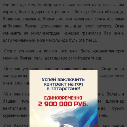
составында мех, фарфор һәм пыяла элементлар, кәгазь һәм
картон, йонландырылган резина – бер сүз белән әйткәндә,
баланың авызына, борынына яки колагына эләгә алырлык
әйберләр булган уенчыклар яныннан үтеп китегез. Әгәр
уенчыкта өч миллиметрдан кечерәк грануллар бар икән,
алар уенчыкның эчке чехолында булырга тиеш.
-Сезне уенчыкның кискен исе һәм бала җәрәхәтләнергә
мөмкин булган очлы детальләре сагайтырга тиеш.
-Йомшак уенчыкны капшап тикшереп карагыз. Әгәр аның
эчендә каты яки очлы предметлар бар яки җөе чыдам түгел
икән, аны киредән киштәгә куегыз.
-Уен өчен һава үткәрмәүче материалдан булган, баланың
башын тулысынча каплаучы маскалар һәм шлемнар
вентиляция җитәрлек булмау нәтиҗәсендә буылу
куркынычын кисәтерлек итеп эшләнгән булырга тиеш.
-Сез балагызны шатландырырга телисез һәм аңа эченә