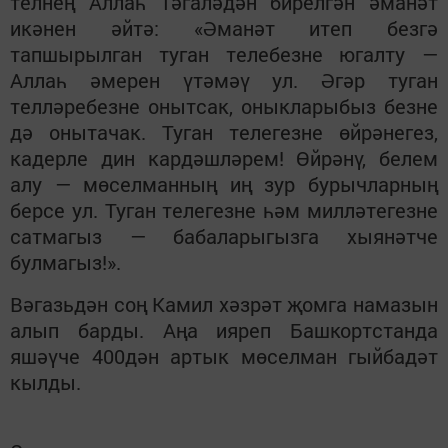
телнең Аллаһ Тәгаләдән бирелгән әманәт
икәнен әйтә: «Әманәт итеп безгә
тапшырылган туган телебезне югалту —
Аллаһ әмерен үтәмәү ул. Әгәр туган
телләребезне онытсак, оныкларыбыз безне
дә онытачак. Туган телегезне өйрәнегез,
кадерле дин кардәшләрем! Өйрәнү, белем
алу — мөселманның иң зур бурычларның
берсе ул. Туган телегезне һәм милләтегезне
сатмагыз — бабаларыгызга хыянәтче
булмагыз!».
Вәгазьдән соң Камил хәзрәт җомга намазын
алып барды. Аңа ияреп Башкортстанда
яшәүче 400дән артык мөселман гыйбадәт
кылды.