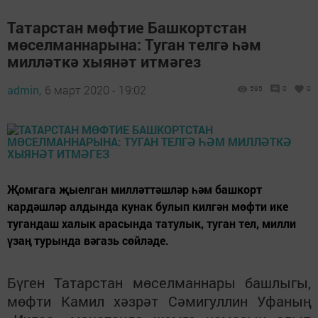
Татарстан мөфтие Башкортстан
мөселманнарына: Туган телгә һәм
милләткә хыянәт итмәгез
admin,
6 март 2020 - 19:02
595
0
0
Җомгага җыелган милләттәшләр һәм башкорт
кардәшләр алдында кунак булып килгән мөфти ике
тугандаш халык арасында татулык, туган тел, милли
үзаң турында вәгазь сөйләде.
Бүген Татарстан мөселманнары башлыгы,
мөфти Камил хәзрәт Сәмигуллин Уфаның