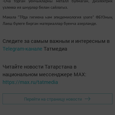
-Оча торган уенчыкларны металл булмаган, диэлектрик
үзлеккә ия шнурлар белән сайлагыз.
Мәкалә “ТРда гигиена һәм эпидемиология үзәге” ФБУЗның
Лаеш бүлеге биргән материаллар буенча әзерләнде.
Следите за самым важным и интересным в
Telegram-канале
Татмедиа
Читайте новости Татарстана в
национальном мессенджере MАХ:
https://max.ru/tatmedia
Перейти на страницу новости