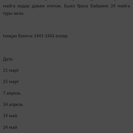
майга кадәр дәвам итәчәк. Быел Ураза бәйрәме 24 майга
туры килә
.
Һиҗри буенча 1441-1442 еллар
Дата
21 март
25 март
7 апрель
24 апрель
19 май
24 май