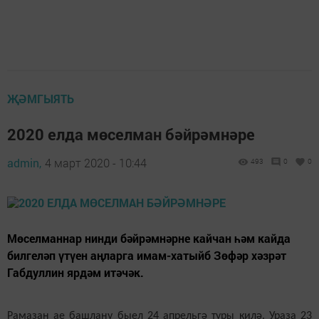
ҖӘМГЫЯТЬ
2020 елда мөселман бәйрәмнәре
admin,
4 март 2020 - 10:44
493
0
0
Мөселманнар нинди бәйрәмнәрне кайчан һәм кайда
билгеләп үтүен аңларга имам-хатыйб Зөфәр хәзрәт
Габдуллин ярдәм итәчәк.
Рамазан ае
башлану
быел 24 апрельгә туры килә. Ураза 23