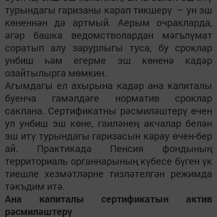
турындагы гаризаны карап тикшерү – ун эш
көненнән
дә
артмый. Аерым очракларда,
әгәр башка ведомстволарда
н
мәгълүмат
соратып алу зарурлыгы туса, бу сроклар
унбиш һәм егерме эш көненә кадәр
озайтылырга мөмкин.
Агымдагы ел ахырына кадәр ана капиталы
буенча гамәлдәге норматив сроклар
саклана. Сертификатны рәсмиләштерү өчен
ул унбиш эш көне, гаиләнең акчалар белән
эш итү турындагы гаризасын карау өчен-бер
ай. Практикада Пенсия фондының
территориаль органнарының күбесе бүген үк
тиешле хезмәтләрне тизләтелгән режимда
тәкъдим итә.
Ана капиталы сертификатын актив
рәсмиләштерү