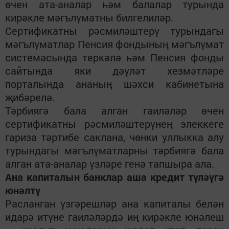
өчен ата-аналар һәм
б
алалар турында
кирәкле мәгълүматны билгелиләр.
Сертификатны рәсмиләштерү турындагы
мәгълүматлар Пенсия фондының мәгълүмат
системасында теркәлә һәм Пенсия фонды
сайтында яки дәүләт хезмәтләре
порталында
ананың
шәхси кабинетына
җибәрелә.
Тәрбиягә бала алган гаиләләр өчен
сертификатны рәсмиләштерүнең элеккеге
гариза тәртибе саклана, чөнки уллыкка алу
турындагы мәгълүматларны тәрбиягә бала
алган ата-аналар үзләре генә тапшыра ала.
Ана капиталын банклар аша кредит түләүгә
юнәлтү
Расланган үзгәрешләр ана капиталы белән
идарә итүне гаиләләрдә иң кирәкле юнәлеш