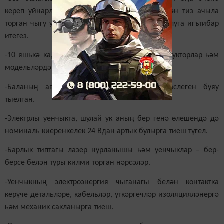
кереп уйнарлык уенчык аласыз. Ул чакта эчтән тиз ачыла
торган чыгу урыны, вентиляцион тишекләр булуга игътибар
итегез.
-10 яшькә кадәрге балалар җыя торган конструкторлар һәм
модельләрдә эретеп ябыштыруга юл куелмый.
-Баланың авызына эләгерлек уенчыклар өслеген буяу
тыелган.
-Электрлы уенчыкта, шулай ук аның бер генә өлешендә дә
номиналь киеренкелек 24 Вдан артык булырга тиеш түгел.
-Барлык типтагы лазер нурланышы һәм уенчыклар – бер-
берсе белән туры килми торган нәрсәләр.
-Уенчыкның электроэнергия чыганагы белән контактка
керүче детальләре, кабельләр, үткәргечләр изоляцияләнергә
һәм механик сакланырга тиеш.