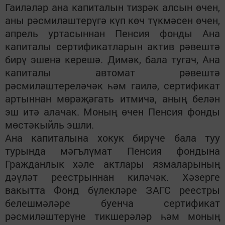
Гаиләләр ана капиталын тизрәк алсын өчен,
аны рәсмиләштерүгә күп көч түкмәсен өчен,
апрель уртасыннан Пенсия фонды
Ана
капиталы
сертификатларын актив рәвештә
бирү эшенә керешә. Димәк, бала тугач, Ана
капиталы автомат рәвештә
рәсмиләштереләчәк һәм гаилә, сертификат
артыннан мөрәҗәгать итмичә,
аның
белән
эш итә алачак. Моның өчен Пенсия фонды
мөстәкыйль эшли.
Ана капиталына хокук бирүче бала туу
турында мәгълүмат Пенсия фондына
Граждан
лык
хәле актлары язмаларының
дәүләт реестрыннан киләчәк. Хәзерге
вакытта Фонд бүлекләре ЗАГС реестры
белешмәләре буенча сертификат
рәсмиләштерүне тикшерәләр һәм моның