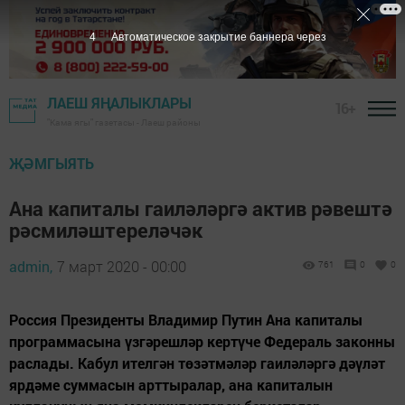
3
Автоматическое закрытие баннера через
ЛАЕШ ЯҢАЛЫКЛАРЫ
16+
"Кама ягы" газетасы - Лаеш районы
ҖӘМГЫЯТЬ
Ана капиталы гаиләләргә актив рәвештә
рәсмиләштереләчәк
admin,
7 март 2020 - 00:00
761
0
0
Россия Президенты Владимир Путин Ана капиталы
программасына үзгәрешләр кертүче Федераль законны
раслады. Кабул ителгән төзәтмәләр гаиләләргә дәүләт
ярдәме суммасын арттыралар, ана капиталын