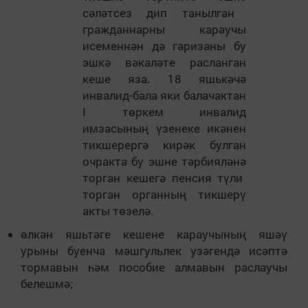
с
ә
л
ә
тсез дип танылган
гражданнарны караучы
исеменн
ә
н д
ә
гаризаны бу
эшк
ә
в
ә
кал
ә
те расланган
кеше яза. 18 яшьк
ә
ч
ә
инвалид-бала яки балачактан
I
т
ө
ркем инвалид
имзасыны
ң
ү
зенеке ик
ә
нен
тикшерерг
ә
кир
ә
к булган
очракта бу эшне т
ә
рбиял
ә
н
ә
торган кешег
ә
пенсия т
ү
ли
торган органны
ң
тикшер
ү
акты т
ө
зел
ә
.
өлкән яшьтәге кешене караучының яшәү
урыны буенча мәшгульлек узәгендә исәптә
тормавын һәм пособие алмавын раслаучы
белешмә;