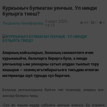
Куркыныч булмаган уенчык. Ул нинди
булырга тиеш?
5 март 2020 -
Людмила Никифорова,
503
0
0
14:13
Аларның кайсыларын, баланың сәламәтлеге өчен
курыкмыйча, балаларга бирергә була, ә нинди
уенчыклар һәм уеннарны сатып алудан тыелып тору
яхшырак – сезнең игътибарыгызга тәкъдим ителгән
материалда шул турыда сүз барачак.
Балалар уенчыкларына булган төп таләпләр, аларны әти-
әниләр белергә тиеш.
-Сез өч яшькә кадәр сабыйга уенчык аласыз. Бу очракта