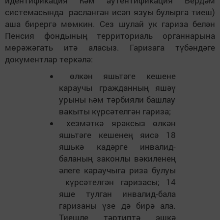
идентификация һәм аутентификация Бердәм
системасында расланган исәп язуы булырга тиеш)
аша бирергә мөмкин.
Сез шулай ук гариза
белән
Пенсия фондыны
ң
территориаль органнарына
м
ө
р
ә
ж
ә
гать ит
ә
ал
а
сыз. Гаризага т
ү
б
ә
нд
ә
ге
документлар терк
ә
л
ә
:
ө
лк
ә
н яшьт
ә
ге кешене
караучы гражданны
ң
яш
әү
урыны
һә
м т
ә
рбияли башлау
вакыты к
ү
рс
ә
телг
ә
н гариза;
хезм
ә
тк
ә
яраксыз
ө
лк
ә
н
яшьт
ә
ге кешене
ң
яис
ә
18
яшьк
ә
кад
ә
рге инвалид-
баланы
ң
законлы в
ә
килене
ң
әлеге караучыга риза булуы
к
ү
рс
ә
телг
ә
н гаризасы; 14
яше тулган
ин
валид-бала
гаризаны
ү
зе д
ә
бир
ә
ала.
Тиешле т
ә
ртипт
ә
эшк
ә