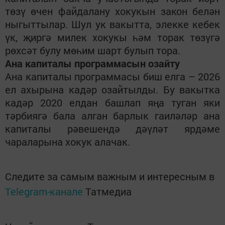
төзү өчен файдалану хокукын закон белән
ныгыттылар. Шул ук вакытта, элекке кебек
үк, җиргә милек хокукы һәм торак төзүгә
рөхсәт булу мөһим шарт булып тора.
Ана капиталы программасын озайту
Ана капиталы программасы биш елга – 2026
ел ахырына кадәр озайтылды. Бу вакытка
кадәр 2020 елдан башлап яңа туган яки
тәрбиягә бала алган барлык гаиләләр ана
капиталы рәвешендә дәүләт ярдәме
чараларына хокук алачак.
Следите за самым важным и интересным в
Telegram-канале
Татмедиа