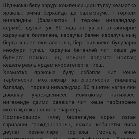
Шунысын белу зарур: компенсацион түләу хезмәткә
яраклы, әмма беркайда да эшләмәүче, I төркем
инвалидны (балачактан I төркем инвалидлар
керми), шулай ук 80 яшьтән узган өлкәннәрне
караучыга билгеләнә, караучы белән каралучының
бергә яшәве яки аларның бер гаиләнеке булулары
мәҗбури түгел. Караучы бөтенләй чит кеше дә
булырга мөмкин, иң мөһиме ярдәмгә мохтаҗ
кешегә реаль ярдәм күрсәтелергә тиеш.
Хезмәткә яраксыз булу сәбәпле чит кеше
тәрбиясенә мохтаҗлар категориясенә инвалид
балалар, I төркем инвалидлар, 80 яшьтән узган яки
дәвалау учреждениесе йомгаклау нәтиҗәсе
нигезендә даими рәвештә чит кеше тәрбиясенә
мохтаҗ өлкән яшьтәгеләр керә.
Компенсацион түләү билгеләүне сорап язган
гаризаны гражданнарның шәхси кабинеты яисә
дәүләт хезмәтләре порталы (моның өчен