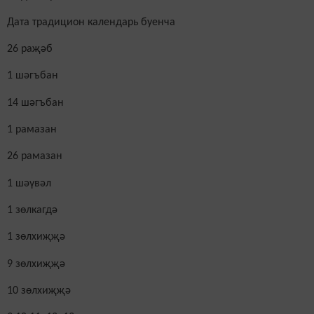
Дата традицион календарь
буенча
26 ра
җә
б
1 шәгъбан
14
шәг
ъ
бан
1 рамазан
26 рамазан
1 шәүвәл
1 зөлкагдә
1 зөлхиҗҗә
9
зөлхиҗҗә
10
зөлхиҗҗә