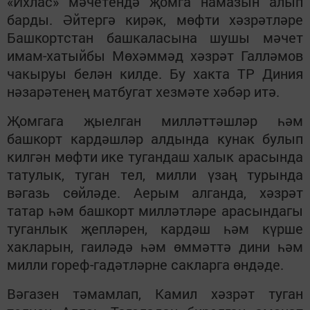
«Ихлас» мәчетендә җомга намазын алып
барды. Әйтергә кирәк, мөфти хәзрәтләре
Башкортстан башкаласына шушы мәчет
имам-хатыйбы Мөхәммәд хәзрәт Галләмов
чакыруы белән килде. Бу хакта ТР Диния
нәзарәтенең матбугат хезмәте хәбәр итә.
Җомгага җыелган милләттәшләр һәм
башкорт кардәшләр алдында кунак булып
килгән мөфти ике тугандаш халык арасында
татулык, туган тел, милли үзаң турында
вәгазь сөйләде. Аерым алганда, хәзрәт
татар һәм башкорт милләтләре арасындагы
туганлык җепләрен, кардәш һәм күрше
хакларын, гаиләдә һәм өммәттә дини һәм
милли гореф-гадәтләрне сакларга өндәде.
Вәгазен тәмамлап, Камил хәзрәт туган