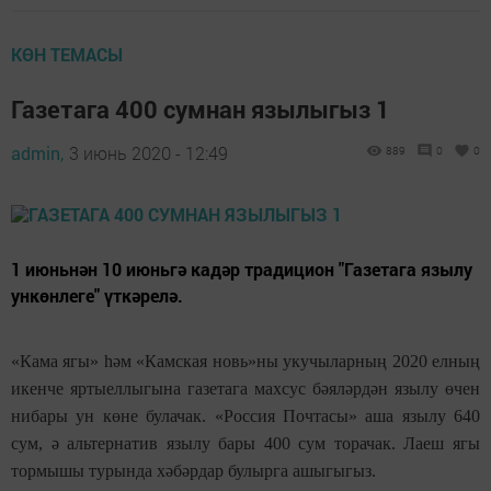
КӨН ТЕМАСЫ
Газетага 400 сумнан язылыгыз 1
admin,
3 июнь 2020 - 12:49
889
0
0
1 июньнән 10 июньгә кадәр традицион "Газетага язылу
ункөнлеге" үткәрелә.
«Кама ягы» һәм «Камская новь»ны укучыларның 2020 елның
икенче яртыеллыгына газетага махсус бәяләрдән язылу өчен
нибары ун көне булачак.
«Россия Почтасы» аша язылу 640
сум, ә альтернатив язылу бары 400 сум торачак. Лаеш ягы
тормышы турында хәбәрдар булырга ашыгыгыз.