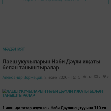
МӘДӘНИЯТ
Лаеш укучыларын Нәби Дәүли иҗаты
белән таныштыралар
Александр Воржецов,
2 июнь 2020 - 16:15
753
0
0
1 июньдә татар язучысы Нәби Дәүлинең тууына 110 ел