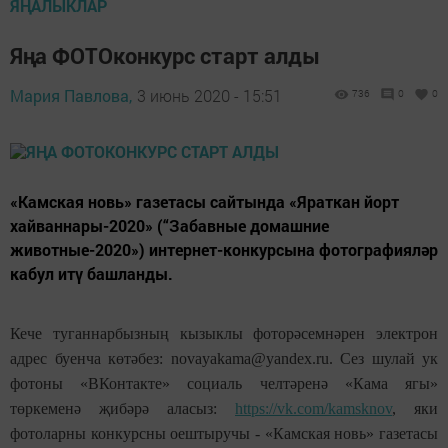
ЯҢАЛЫКЛАР
Яңа ФОТОконкурс старт алды
Мария Павлова,
3 июнь 2020 - 15:51
736
0
0
«Камская новь» газетасы сайтында «Яраткан йорт
хайваннары-2020» (“Забавные домашние
животные-2020») интернет-конкурсына фотографияләр
кабул итү башланды.
Кече туганнарбызның кызыклы фоторәсемнәрен электрон
адрес буенча көтәбез: novayakama@yandex.ru. Сез шулай ук
фотоны «ВКонтакте» социаль челтәренә «Кама ягы»
төркеменә җибәрә аласыз:
https://vk.com/kamsknov
, яки
фотоларны конкурсны оештыручы - «Камская новь» газетасы