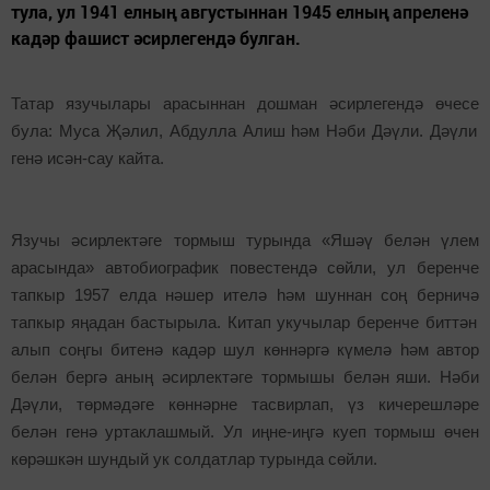
тула, ул 1941 елның августыннан 1945 елның апреленә
кадәр фашист әсирлегендә булган.
Татар язучылары арасыннан дошман әсирлегендә өчесе
була
: Муса Җәлил, Абдулла Алиш һәм Нәби Дәүли. Дәүли
генә исән-сау кайта.
Язучы
әсирлектәге
тормыш турында «
Яшәү
белән
үлем
арасында» автобиографик повестендә сөйли, ул беренче
тапкыр 1957 елда нәшер ителә һәм шуннан
соң
берничә
тапкыр яңадан
бас
тыр
ыла. Китап укучылар беренче
биттән
алып
соңгы битенә кадәр шу
л
көннәргә
күмелә
һәм автор
белән бергә аның
әсирлектәге
тормыш
ы белән
яши. Нәби
Дәүли, төрмәдәге көннәрне тасвирлап, үз кичерешләре
белән генә уртаклашмый. Ул
иңне-иңгә куеп
тормыш өчен
көрәшкән шундый ук солдатлар турында сөйли.