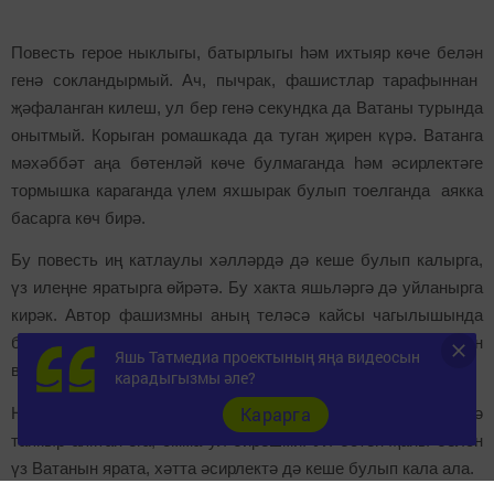
Повесть герое ныклыгы, батырлыгы һәм
ихтыяр
көче белән
генә
сокландырмый. Ач, пычрак, фашистлар
тарафыннан
җәфала
н
ган
килеш
, ул бер генә секундка да Ватаны турында
онытмый. Корыган ромашкада да туган җирен күрә. Ватанга
мәхәббәт аңа
бөтенләй көче булмаганда һәм әсирлектәге
тормышка караганда үлем яхшырак булып тоелганда
аякка
басарга
көч бирә.
Бу повесть иң катлаулы хәлләрдә дә кеше булып калырга,
үз илеңне яратырга өйрәтә. Бу хакта яшьләр
гә дә
уйланырга
кирәк. Автор фашизмны аның теләсә кайсы чагылышында
булдырмый калырга чакыра, бу дөньяда күптән түгел булган
Яшь Татмедиа проектының яңа видеосын
вакыйгалар белән бәйле рәвештә бик актуаль.
карадыгызмы әле?
Карарга
Нәби Дәүли көчле рухлы кеше
була
. Язмыш аны берничә
тапкыр аяктан
ега
, әмма ул бирешми. Ул бөтен җаны белән
үз Ватанын ярата, хәтта әсирлектә дә кеше булып кала ала.