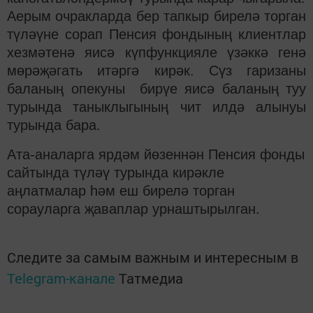
Аерым очракларда бер тапкыр бирелә торган
түләүне сорап Пенсия фондының клиентлар
хезмәтенә яисә күпфункцияле үзәккә генә
мөрәҗәгать итәргә кирәк. Сүз гаризаны
баланың опекуны бирүе яисә баланың туу
турында таныклыгының чит илдә алынуы
турында бара.
Ата-аналарга ярдәм йөзеннән Пенсия фонды
сайтында түләү турында кирәкле
аңлатмалар һәм еш бирелә торган
сорауларга җаваплар урнаштырылган.
Следите за самым важным и интересным в
Telegram-канале
Татмедиа