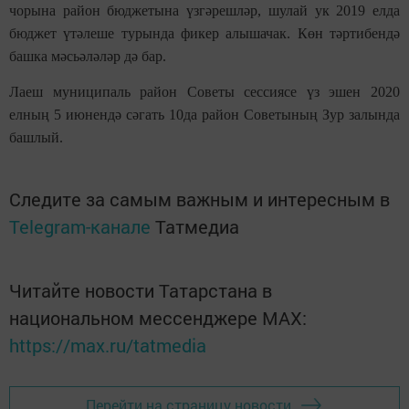
чорына район бюджетына үзгәрешләр, шулай ук 2019 елда
бюджет үтәлеше турында фикер алышачак. Көн тәртибендә
башка мәсьәләләр дә бар.
Лаеш муниципаль район Советы сессиясе үз эшен 2020
елның 5 июнендә сәгать 10да район Советының Зур залында
башлый
.
Следите за самым важным и интересным в
Telegram-канале
Татмедиа
Читайте новости Татарстана в
национальном мессенджере MАХ:
https://max.ru/tatmedia
Перейти на страницу новости