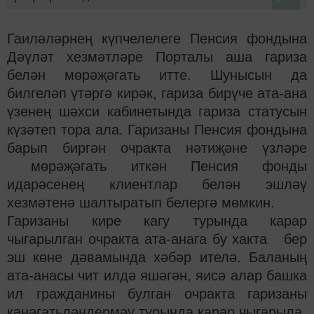
Гаиләләрнең күпчелелеге Пенсия фондына
Дәүләт хезмәтләре Порталы аша гариза
белән мөрәҗәгать итте. Шунысын да
билгеләп үтәргә кирәк, гариза бирүче ата-ана
үзенең шәхси кабинетында гариза статусын
күзәтеп тора ала. Гаризаны Пенсия фондына
барып биргән очракта нәтиҗәне үзләре
мөрәҗәгать иткән Пенсия фонды
идарәсенең клиентлар белән эшләү
хезмәтенә шалтыратып белергә мөмкин.
Гаризаны кире кагу турында карар
чыгарылган очракта ата-анага бу хакта бер
эш көне дәвамында хәбәр ителә. Баланың
ата-анасы чит илдә яшәгән, яисә алар башка
ил гражданины булган очракта гаризаны
канәгатьләндермәү турында карар чыгарыла.