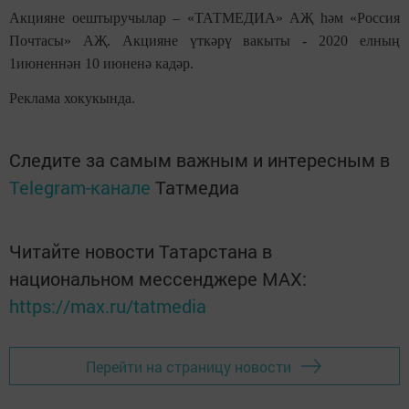
Акцияне оештыручылар – «ТАТМЕДИА» АҖ һәм «Россия
Почтасы» АҖ. Акцияне үткәрү вакыты - 2020 елның
1июненн
ән 10 июненә кадәр
.
Реклама хокукында.
Следите за самым важным и интересным в
Telegram-канале
Татмедиа
Читайте новости Татарстана в
национальном мессенджере MАХ:
https://max.ru/tatmedia
Перейти на страницу новости