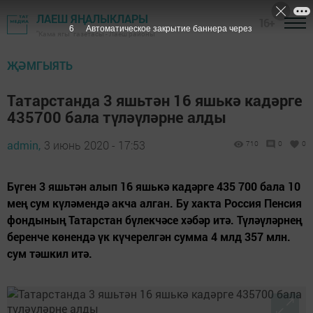
ЛАЕШ ЯҢАЛЫКЛАРЫ
16+
5
Автоматическое закрытие баннера через
"Кама ягы" газетасы - Лаеш районы
ҖӘМГЫЯТЬ
Татарстанда 3 яшьтән 16 яшькә кадәрге
435700 бала түләүләрне алды
admin,
3 июнь 2020 - 17:53
710
0
0
Бүген 3 яшьтән алып 16 яшькә кадәрге 435 700 бала 10
мең сум күләмендә акча алган. Бу хакта Россия Пенсия
фондының Татарстан бүлекчәсе хәбәр итә. Түләүләрнең
беренче көнендә үк күчерелгән сумма 4 млд 357 млн.
сум тәшкил итә.