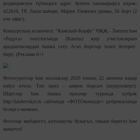
редакциясенә түбәндәге адрес буенча тапшырырга кирәк:
422610, ТР, Лаеш шәһәре, Мария Ульянова урамы, 56 йорт (2
нче офис).
Конкурсның иган
ә
чесе: "Камский-Корфу" ЧҖ
Җ
- Лаеш
та
һәм
«Радуга»
поселогында
(Каип
ы
)
җир
участокларын
арадашчылардан башка сату. Агач йортлар төзеп бетереп
бирү. (Реклама 6+)
Фотосурәтләр һәм коллажлар 2020 елның 22 июненә кадәр
кабул ителә. Төп приз
–
шөреп
боргыч
(
шуруповерт
)
.
Шартлар һәм башка призлар турында күбрәк
http://laishevskyi.ru сайтында «ФОТОконкурс» рубрикасында
белергә мөмкин.
Фотолар җибәрегез, катнашучы булыгыз, тавыш бирегез һәм
җиңегез!