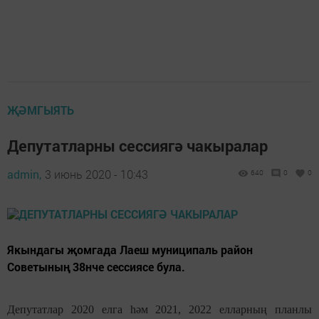
ҖӘМГЫЯТЬ
Депутатларны сессиягә чакыралар
admin,
3 июнь 2020 - 10:43
640
0
0
Якындагы җомгада Лаеш муниципаль район
Советының 38нче сессиясе була.
Депутатлар 2020 елга һәм 2021, 2022 елларның планлы