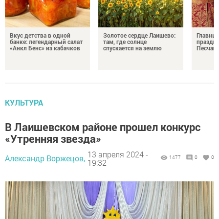
Вкус детства в одной
Золотое сердце Лаишево:
Главны
банке: легендарный салат
там, где солнце
праздни
«Анкл Бенс» из кабачков
спускается на землю
Песчан
КУЛЬТУРА
В Лаишевском районе прошел конкурс
«Утренняя звезда»
13 апреля 2024 -
Александр Воржецов,
1477
0
0
19:32