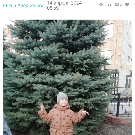
14 апреля 2024 -
Елена Аверьянова,
1735
0
1
08:59