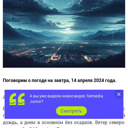
Поговорим о погоде на завтра, 14 апреля 2024 года.
А вы уже видели новое видео Tatmedia
Автор превью Людмила Никифорова.
Junior?
В выходной ожидается облачная погода с
Cмотреть
прояснениями. Ночью местами возможен небольшой
дождь, а днем в основном без осадков. Ветер северо-