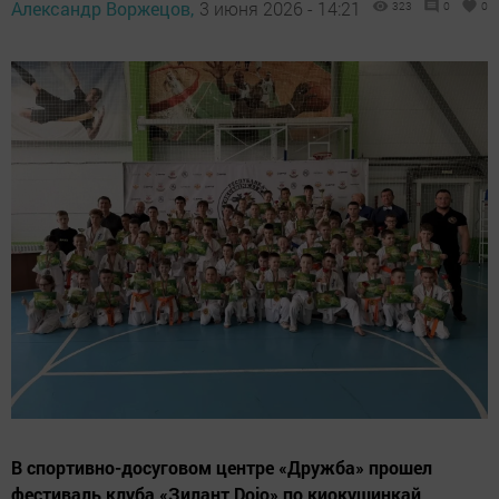
Александр Воржецов,
3 июня 2026 - 14:21
323
0
0
В спортивно-досуговом центре «Дружба» прошел
фестиваль клуба «Зилант Dojo» по киокушинкай