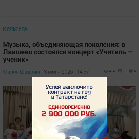
КУЛЬТУРА
Музыка, объединяющая поколения: в
Лаишево состоялся концерт «Учитель —
ученик»
Мария Шадрина,
3 июня 2026 - 14:57
414
0
6