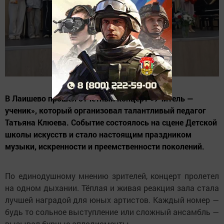
В Лаишево прошёл отчётный концерт «Учитель —
ученик», который организовал талантливый педагог
Татьяна Клюева. Событие состоялось на сцене Детской
школы искусств и стало настоящим праздником
музыки, искренности и преемственности поколений.
По единодушному мнению зрителей, концерт пролетел
на одном дыхании. Тёплая и живая реакция зала стала
лучшей наградой для юных артистов. Каждый номер —
будь то сольное выступление или сложный ансамбль —
вызывал бурные аплодисменты.