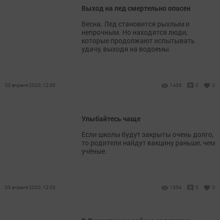
Выход на лед смертельно опасен
Весна. Лед становится рыхлым и
непрочным. Но находятся люди,
которые продолжают испытывать
удачу, выходя на водоемы.
03 апреля 2020, 12:35
1436
0
0
Улыбайтесь чаще
Если школы будут закрыты очень долго,
то родители найдут вакцину раньше, чем
учёные.
03 апреля 2020, 12:03
1354
0
0