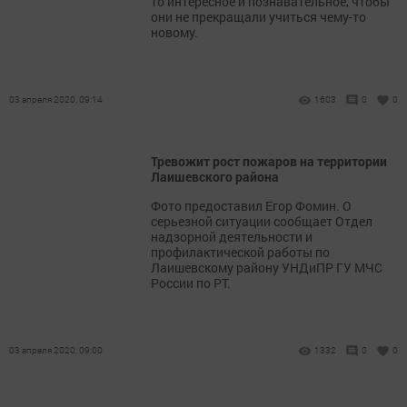
то интересное и познавательное, чтобы
они не прекращали учиться чему-то
новому.
03 апреля 2020, 09:14
1603
0
0
Тревожит рост пожаров на территории
Лаишевского района
Фото предоставил Егор Фомин. О
серьезной ситуации сообщает Отдел
надзорной деятельности и
профилактической работы по
Лаишевскому району УНДиПР ГУ МЧС
России по РТ.
03 апреля 2020, 09:00
1332
0
0