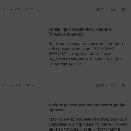
03 апреля 2020, 21:12
1383
0
1
Каипы присоединилось к акции
"Спасибо врачам".
Все больше школьников присоединяется
к Всероссийской акции "СПАСИБО
ВРАЧАМ", которая проводится в
поддержку медработников, борющихся
с коронавирусом.
03 апреля 2020, 20:16
3263
0
1
Доброе дело при коронавирусе вдвойне
приятно
Маски сейчас особенно востребованы. К
сожалению, в торговых точках их можно
найти с трудом. А если и поступают в