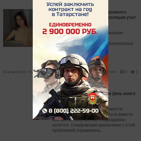
В РТ юных инспекторов дорожного
движения во время самоизоляции учат
дистанционно
ЮИДовцы вместе с наставниками
продолжают подготовку к
Всероссийскому конкурсу «Безопасное
колесо».
03 апреля 2020, 10:43
1361
0
0
Сокуровские дети отметили День книги
дистанционно
Ну что делать, так складываются
обстоятельства, что собраться вместе
сейчас не получается. А праздника
хочется. Сокуровские школьники с этой
проблемой справились.