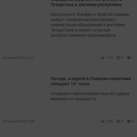
Татарстана к жителям республики
Митрополит Феофан и Муфтий Камиль
хазрат Самигуллин выступили с
совместным обращением к жителям
Татарстана в связи с угрозой
распространения коронавируса.
03 апреля 2020, 14:41
1153
0
1
Погода: 4 апреля в Лаишево синоптики
обещают 16˚ тепла
Осадков и неблагоприятных погодных
явлений не ожидается.
03 апреля 2020, 14:06
1256
0
0