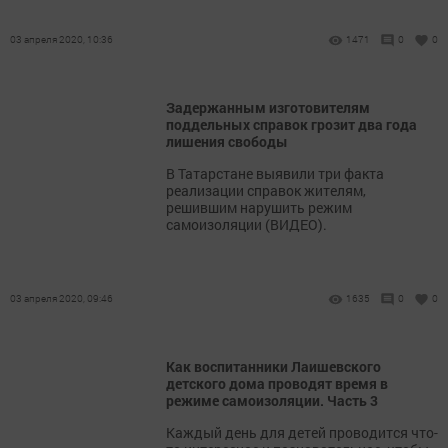
03 апреля 2020, 10:36
1471
0
0
Задержанным изготовителям
поддельных справок грозит два года
лишения свободы
В Татарстане выявили три факта
реализации справок жителям,
решившим нарушить режим
самоизоляции (ВИДЕО).
03 апреля 2020, 09:46
1635
0
0
Как воспитанники Лаишевского
детского дома проводят время в
режиме самоизоляции. Часть 3
Каждый день для детей проводится что-