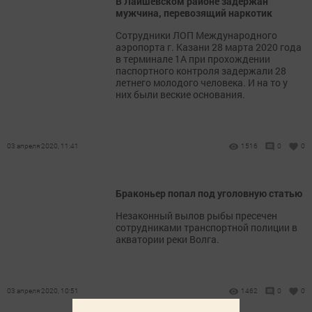
В Лаишевском районе задержан
мужчина, перевозящий наркотик
Сотрудники ЛОП Международного
аэропорта г. Казани 28 марта 2020 года
в терминале 1А при прохождении
паспортного контроля задержали 28
летнего молодого человека. И на то у
них были веские основания.
03 апреля 2020, 11:41
1516
0
0
Браконьер попал под уголовную статью
Незаконный вылов рыбы пресечен
сотрудниками транспортной полиции в
акватории реки Волга.
03 апреля 2020, 10:51
1462
0
0