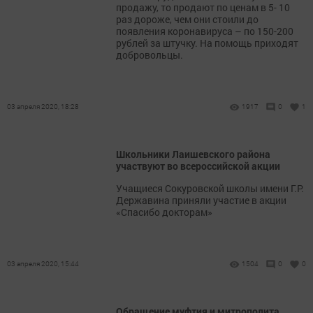
продажу, то продают по ценам в 5- 10
раз дороже, чем они стоили до
появления коронавируса – по 150-200
рублей за штучку. На помощь приходят
добровольцы.
03 апреля 2020, 18:28
1917
0
1
Школьники Лаишевского района
участвуют во всероссийской акции
Учащиеся Сокуровской школы имени Г.Р.
Державина приняли участие в акции
«Спасибо докторам»
03 апреля 2020, 15:44
1504
0
0
Обращение муфтия и митрополита