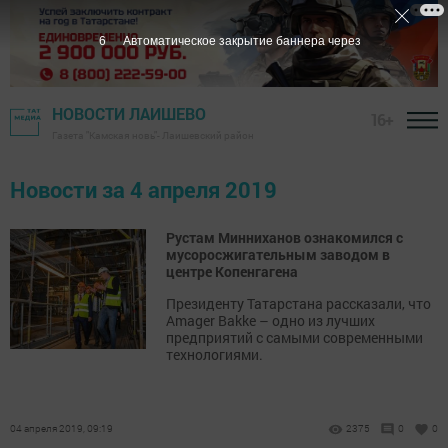
6
Автоматическое закрытие баннера через
НОВОСТИ ЛАИШЕВО
16+
Газета "Камская новь"- Лаишевский район
Новости за 4 апреля 2019
Рустам Минниханов ознакомился с
мусоросжигательным заводом в
центре Копенгагена
Президенту Татарстана рассказали, что
Amager Bakke – одно из лучших
предприятий с самыми современными
технологиями.
04 апреля 2019, 09:19
2375
0
0