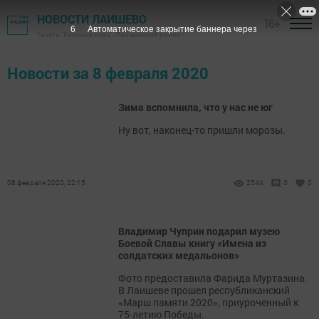
НОВОСТИ ЛАИШЕВО
16+
5
Автоматическое закрытие баннера через
Газета "Камская новь"- Лаишевский район
Новости за 8 февраля 2020
Зима вспомнила, что у нас не юг
Ну вот, наконец-то пришли морозы.
08 февраля 2020, 22:15
2544
0
0
Владимир Чуприн подарил музею
Боевой Славы книгу «Имена из
солдатских медальонов»
Фото предоставила Фарида Муртазина.
В Лаишеве прошел республиканский
«Марш памяти 2020», приуроченный к
75-летию Победы.