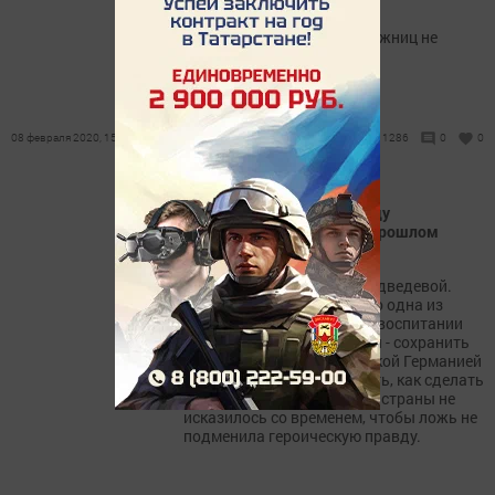
Лаишевского района
Многочисленный старт лыжниц не
обошелся без курьеза.
08 февраля 2020, 15:24
1286
0
0
Как сохранить связь между
поколениями и память о прошлом
страны
Фото и и видео Вазиры Медведевой.
Пожалуй, в наше время это одна из
наиболее важных задач в воспитании
подрастающего поколения - сохранить
память о войне с фашистской Германией
1941-1945 г.г. Как ее решить, как сделать
так, чтобы прошлое нашей страны не
исказилось со временем, чтобы ложь не
подменила героическую правду.