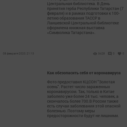
Центральная библиотека. В День
принятия герба Республики Татарстан (7
февраля) и в рамках подготовки к 100-
летию образования ТАССР в
Лаишевской Центральной библиотеке
оформлена книжная выставка
«Символика Татарстана».
08 февраля 2020, 21:13
3428
0
0
Как обезопасить себя от коронавируса
Фото предоставил КЦСОН "Золотая
осень". Растет число зараженных
коронавирусом. Так, только в Китае
заболело уже более 24 тыс. человек, а
скончалось более 700.В России также
есть случаи заболевания этой опасной
болезнью. Поэтому меры
предосторожности будут не лишними.