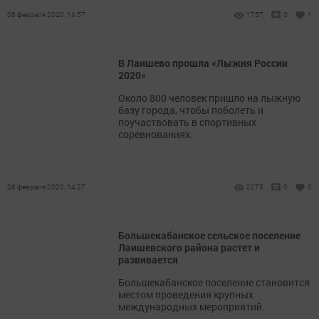
08 февраля 2020, 14:57
1757
0
1
В Лаишево прошла «Лыжня России
2020»
Около 800 человек пришло на лыжную
базу города, чтобы поболеть и
поучаствовать в спортивных
соревнованиях.
08 февраля 2020, 14:27
2275
0
0
Большекабанское сельское поселение
Лаишевского района растет и
развивается
Большекабанское поселение становится
местом проведения крупных
международных мероприятий.