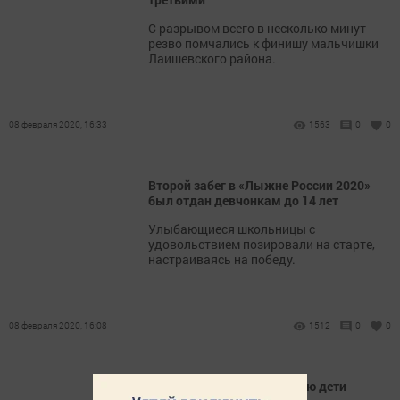
С разрывом всего в несколько минут
резво помчались к финишу мальчишки
Лаишевского района.
08 февраля 2020, 16:33
1563
0
0
Второй забег в «Лыжне России 2020»
был отдан девчонкам до 14 лет
Улыбающиеся школьницы с
удовольствием позировали на старте,
настраиваясь на победу.
08 февраля 2020, 16:08
1512
0
0
Первыми вышли на лыжню дети