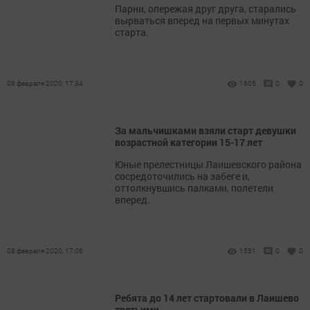
Парни, опережая друг друга, старались
вырваться вперед на первых минутах
старта.
08 февраля 2020, 17:34
1605
0
0
За мальчишками взяли старт девушки
возрастной категории 15-17 лет
Юные прелестницы Лаишевского района
сосредоточились на забеге и,
оттолкнувшись палками, полетели
вперед.
08 февраля 2020, 17:06
1551
0
0
Ребята до 14 лет стартовали в Лаишево
третьими