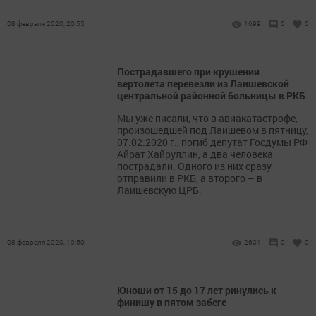
08 февраля 2020, 20:55
1699
0
0
Пострадавшего при крушении
вертолета перевезли из Лаишевской
центральной районной больницы в РКБ
Мы уже писали, что в авиакатастрофе,
произошедшей под Лаишевом в пятницу,
07.02.2020 г., погиб депутат Госдумы РФ
Айрат Хайруллин, а два человека
пострадали. Одного из них сразу
отправили в РКБ, а второго – в
Лаишевскую ЦРБ.
08 февраля 2020, 19:50
2601
0
0
Юноши от 15 до 17 лет ринулись к
финишу в пятом забеге