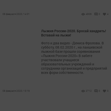
08 февраля 2020, 14:01
4806
0
4
Лыжня России-2020. Бросай хандрить!
Вставай на лыжи!
Фото и два видео - Дениса Фролова. В
субботу, 08.02.2020 г., на лаишевской
лыжной базе прошли соревнования
«Лыжня России-2020» В забеге
участвовали учащиеся
образовательных учреждений и
сотрудники организаций и предприятий
всех форм собственности.
08 февраля 2020, 13:19
2712
0
0