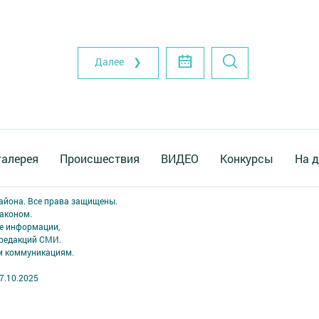
Далее ❯
галерея
Происшествия
ВИДЕО
Конкурсы
На д
района. Все права защищены.
аконом.
ме информации,
 редакций СМИ.
ым коммуникациям.
7.10.2025