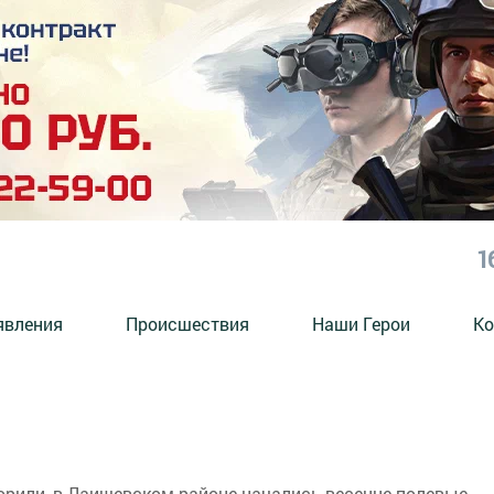
1
явления
Происшествия
Наши Герои
Ко
орили, в Лаишевском районе начались весенне-полевые