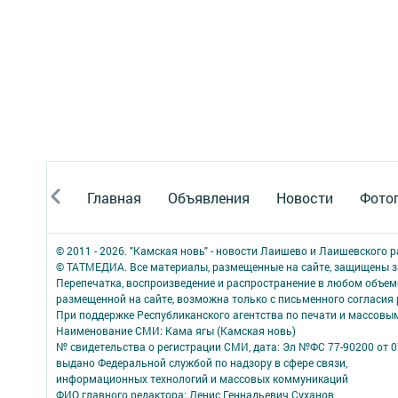
Главная
Объявления
Новости
Фото
© 2011 - 2026. "Камская новь" - новости Лаишево и Лаишевского 
© ТАТМЕДИА. Все материалы, размещенные на сайте, защищены з
Перепечатка, воспроизведение и распространение в любом объе
размещенной на сайте, возможна только с письменного согласия
При поддержке Республиканского агентства по печати и массов
Наименование СМИ: Кама ягы (Камская новь)
№ свидетельства о регистрации СМИ, дата: Эл №ФC 77-90200 от 0
выдано Федеральной службой по надзору в сфере связи,
информационных технологий и массовых коммуникаций
ФИО главного редактора: Денис Геннадьевич Суханов