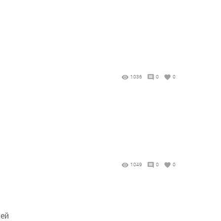
1036
0
0
1049
0
0
ией