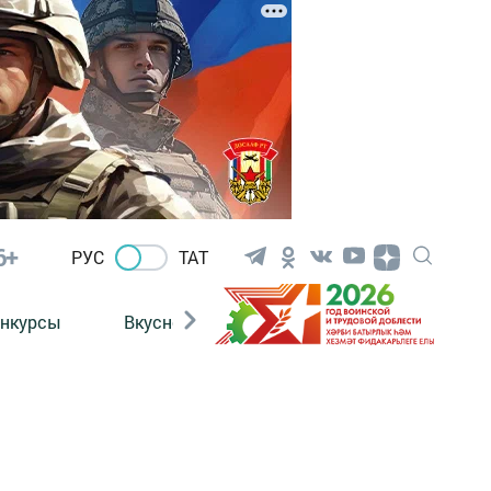
6+
РУС
ТАТ
нкурсы
Вкусности
Фотогалерея
ВИДЕ