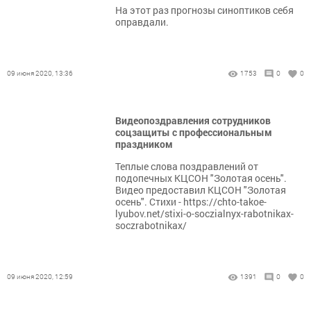
На этот раз прогнозы синоптиков себя
оправдали.
09 июня 2020, 13:36
1753
0
0
Видеопоздравления сотрудников
соцзащиты с профессиональным
праздником
Теплые слова поздравлений от
подопечных КЦСОН "Золотая осень".
Видео предоставил КЦСОН "Золотая
осень". Стихи - https://chto-takoe-
lyubov.net/stixi-o-soczialnyx-rabotnikax-
soczrabotnikax/
09 июня 2020, 12:59
1391
0
0