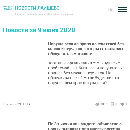
НОВОСТИ ЛАИШЕВО
16+
Газета "Камская новь"- Лаишевский район
Новости за 9 июня 2020
Нарушаются ли права покупателей без
масок и перчаток, которых отказались
обслужить в магазине
Торговые организации столкнулись с
проблемой: как быть, если покупатель
пришел без маски и перчаток. Не
обслуживать его? Но не будет ли это
нарушением прав покупателя?
09 июня 2020, 23:34
1892
0
1
По 3 тысячи на каждого: объявлено о
новых выплатах для многих россиян