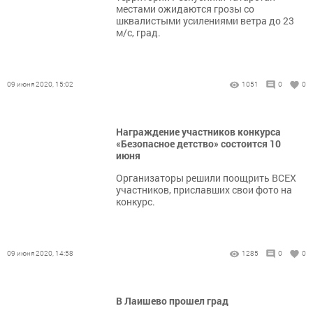
местами ожидаются грозы со
шквалистыми усилениями ветра до 23
м/с, град.
09 июня 2020, 15:02
1051
0
0
Награждение участников конкурса
«Безопасное детство» состоится 10
июня
Организаторы решили поощрить ВСЕХ
участников, приславших свои фото на
конкурс.
09 июня 2020, 14:58
1285
0
0
В Лаишево прошел град