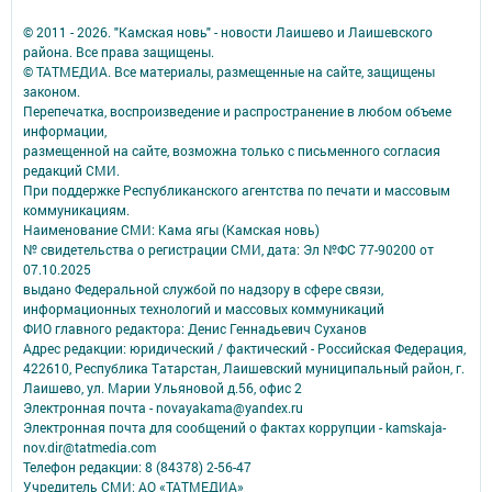
© 2011 - 2026. "Камская новь" - новости Лаишево и Лаишевского
района. Все права защищены.
© ТАТМЕДИА. Все материалы, размещенные на сайте, защищены
законом.
Перепечатка, воспроизведение и распространение в любом объеме
информации,
размещенной на сайте, возможна только с письменного согласия
редакций СМИ.
При поддержке Республиканского агентства по печати и массовым
коммуникациям.
Наименование СМИ: Кама ягы (Камская новь)
№ свидетельства о регистрации СМИ, дата: Эл №ФC 77-90200 от
07.10.2025
выдано Федеральной службой по надзору в сфере связи,
информационных технологий и массовых коммуникаций
ФИО главного редактора: Денис Геннадьевич Суханов
Адрес редакции: юридический / фактический - Российская Федерация,
422610, Республика Татарстан, Лаишевский муниципальный район, г.
Лаишево, ул. Марии Ульяновой д.56, офис 2
Электронная почта - novayakama@yandex.ru
Электронная почта для сообщений о фактах коррупции - kamskaja-
nov.dir@tatmedia.com
Телефон редакции: 8 (84378) 2-56-47
Учредитель СМИ: АО «ТАТМЕДИА»