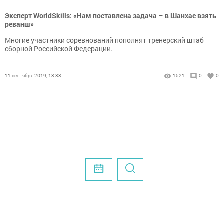
Эксперт WorldSkills: «Нам поставлена задача – в Шанхае взять
реванш»
Многие участники соревнований пополнят тренерский штаб
сборной Российской Федерации.
11 сентября 2019, 13:33
1521
0
0