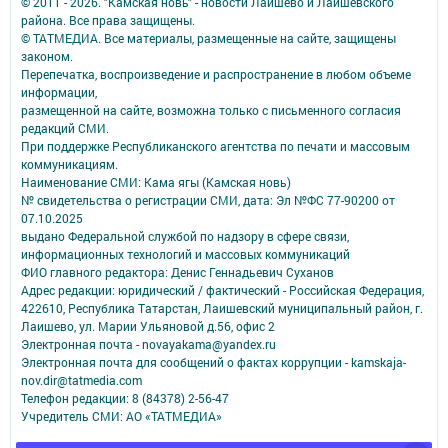
© 2011 - 2026. "Камская новь" - новости Лаишево и Лаишевского
района. Все права защищены.
© ТАТМЕДИА. Все материалы, размещенные на сайте, защищены
законом.
Перепечатка, воспроизведение и распространение в любом объеме
информации,
размещенной на сайте, возможна только с письменного согласия
редакций СМИ.
При поддержке Республиканского агентства по печати и массовым
коммуникациям.
Наименование СМИ: Кама ягы (Камская новь)
№ свидетельства о регистрации СМИ, дата: Эл №ФC 77-90200 от
07.10.2025
выдано Федеральной службой по надзору в сфере связи,
информационных технологий и массовых коммуникаций
ФИО главного редактора: Денис Геннадьевич Суханов
Адрес редакции: юридический / фактический - Российская Федерация,
422610, Республика Татарстан, Лаишевский муниципальный район, г.
Лаишево, ул. Марии Ульяновой д.56, офис 2
Электронная почта - novayakama@yandex.ru
Электронная почта для сообщений о фактах коррупции - kamskaja-
nov.dir@tatmedia.com
Телефон редакции: 8 (84378) 2-56-47
Учредитель СМИ: АО «ТАТМЕДИА»