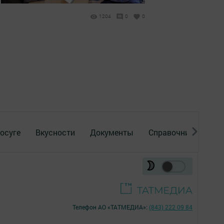
1204
0
0
осуге
Вкусности
Документы
Справочник
Рек
Телефон АО «ТАТМЕДИА»:
(843) 222 09 84