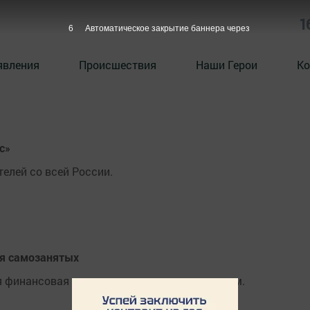
1
6
Автоматическое закрытие баннера через
явления
Происшествия
Наши Герои
Ко
с»
елей со всей России.
я самозанятых
ая финансовая поддержка нужна самозанятым.