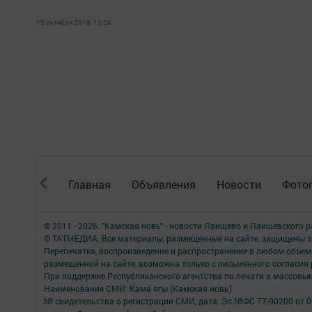
15 октября 2019, 13:04
Главная
Объявления
Новости
Фото
© 2011 - 2026. "Камская новь" - новости Лаишево и Лаишевского 
© ТАТМЕДИА. Все материалы, размещенные на сайте, защищены з
Перепечатка, воспроизведение и распространение в любом объе
размещенной на сайте, возможна только с письменного согласия
При поддержке Республиканского агентства по печати и массов
Наименование СМИ: Кама ягы (Камская новь)
№ свидетельства о регистрации СМИ, дата: Эл №ФC 77-90200 от 0