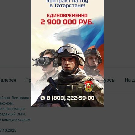
галерея
Происшествия
ВИДЕО
Конкурсы
На д
района. Все права защищены.
аконом.
ме информации,
 редакций СМИ.
ым коммуникациям.
7.10.2025