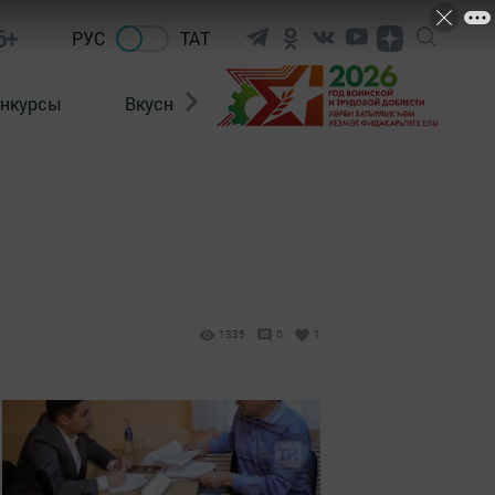
6+
РУС
ТАТ
нкурсы
Вкусности
Фотогалерея
ВИДЕ
1335
0
1