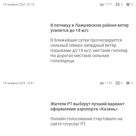
16 января 2020, 23:18
1717
0
0
В пятницу в Лаишевском районе ветер
усилится до 18 м/с
В ближайшие сутки прогнозируется
сильный северо-западный ветер
порывами до 18 м/с, местами гололед.
На дорогах местами сильная
гололедица.
16 января 2020, 16:51
1137
0
0
Жители РТ выберут лучший вариант
оформления аэропорта «Казань»
Онлайн-голосование стартовало на
сайте госуслуг РТ.