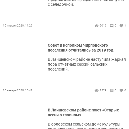
с селедочкой.
16 января 2020, 11:26
9016
0
1
Совет и исполком Чирповского
поселения отчитались за 2019 год
В Лаишевском районе наступила жаркая
пора отчетных сессий сельских
поселений.
16 января 2020, 10:42
2529
0
0
В Лаишевском районе поют «Старые
песни о главном»
В орловском сельском доме культуры
организована насыщенная концертная