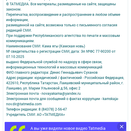
© ТАТМЕДИА. Все материалы, размещенные на сайте, защищены
законом.
Перепечатка, воспроизведение и распространение в любом объеме
информации,
размещенной на сайте, возможна только с письменного согласия
редакций СМИ.
При поддержке Республиканского агентства по печати и массовым
коммуникациям.
Наименование СМИ: Кама ягы (Камская новь)
№ свидетельства о регистрации СМИ, дата: Эл №ФC 77-90200 от
07.10.2025
выдано Федеральной службой по надзору в сфере связи,
информационных технологий и массовых коммуникаций
ФИО главного редактора: Денис Геннадьевич Суханов
Адрес редакции: юридический / фактический - Российская Федерация,
422610, Республика Татарстан, Лаишевский муниципальный район, г.
Лаишево, ул. Марии Ульяновой д.56, офис 2
Электронная почта - novayakama@yandex.ru
Электронная почта для сообщений о фактах коррупции - kamskaja-
nov.dir@tatmedia.com
Телефон редакции: 8 (84378) 2-56-47
Учредитель СМИ: АО «ТАТМЕДИА»
Антикоррупционная политика
А вы уже видели новое видео Tatmedia
АО «ТАТМЕДИА» использует «cookie»
для персонализации сервисов и