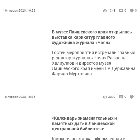
16 января 2020, 16:22
1348
0
0
В музее Лаишевского края открылась
выставка карикатур главного
художника журнала «Чаян»
Гостей мероприятия встречали главный
редактор журнала «Чаян» Рафаель
Халиуллов и директор музея
Лаишевского края имени Г.Р. Державина
Фарида Муртазина.
16 января 2020, 15:35
2097
0
1
«Календарь знаменательных и
памятных дат» в Лаишевской
центральной библиотеке
Книжная выставка, оформленная в