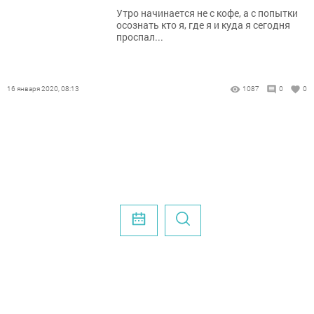
Утро начинается не с кофе, а с попытки
осознать кто я, где я и куда я сегодня
проспал...
16 января 2020, 08:13
1087
0
0