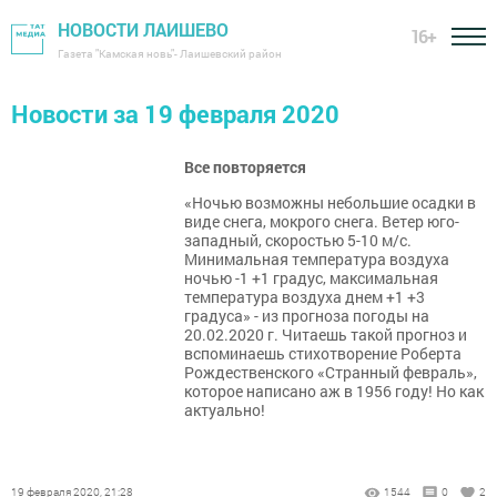
НОВОСТИ ЛАИШЕВО
16+
Газета "Камская новь"- Лаишевский район
Новости за 19 февраля 2020
Все повторяется
«Ночью возможны небольшие осадки в
виде снега, мокрого снега. Ветер юго-
западный, скоростью 5-10 м/с.
Минимальная температура воздуха
ночью -1 +1 градус, максимальная
температура воздуха днем +1 +3
градуса» - из прогноза погоды на
20.02.2020 г. Читаешь такой прогноз и
вспоминаешь стихотворение Роберта
Рождественского «Странный февраль»,
которое написано аж в 1956 году! Но как
актуально!
19 февраля 2020, 21:28
1544
0
2