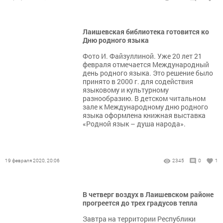
Лаишевская библиотека готовится ко
Дню родного языка
Фото И. Файзуллиной. Уже 20 лет 21
февраля отмечается Международный
день родного языка. Это решение было
принято в 2000 г. для содействия
языковому и культурному
разнообразию. В детском читальном
зале к Международному дню родного
языка оформлена книжная выставка
«Родной язык – душа народа».
19 февраля 2020, 20:06
2345
0
1
В четверг воздух в Лаишевском районе
прогреется до трех градусов тепла
Завтра на территории Республики