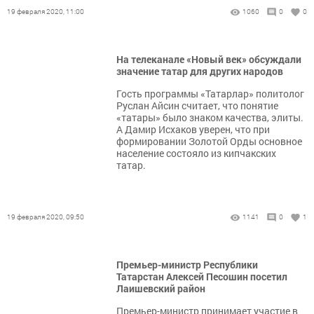
19 февраля 2020, 11:00
1060
0
0
На телеканале «Новый век» обсуждали
значение татар для других народов
Гость программы «Татарлар» политолог
Руслан Айсин считает, что понятие
«татары» было знаком качества, элиты.
А Дамир Исхаков уверен, что при
формировании Золотой Орды основное
население состояло из кипчакских
татар.
19 февраля 2020, 09:50
1141
0
1
Премьер-министр Республики
Татарстан Алексей Песошин посетил
Лаишевский район
Премьер-министр принимает участие в