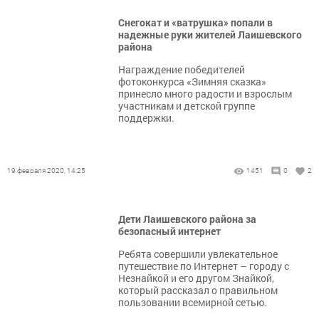
Снегокат и «ватрушка» попали в
надежные руки жителей Лаишевского
района
Награждение победителей
фотоконкурса «Зимняя сказка»
принесло много радости и взрослым
участникам и детской группе
поддержки.
19 февраля 2020, 14:25
1451
0
2
Дети Лаишевского района за
безопасный интернет
Ребята совершили увлекательное
путешествие по Интернет – городу с
Незнайкой и его другом Знайкой,
который рассказал о правильном
пользовании всемирной сетью.