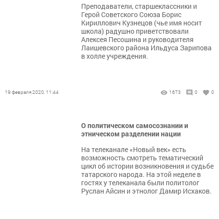
Преподаватели, старшеклассники и
Герой Советского Союза Борис
Кириллович Кузнецов (чье имя носит
школа) радушно приветствовали
Алексея Песошина и руководителя
Лаишевского района Ильдуса Зарипова
в холле учреждения.
19 февраля 2020, 11:44
1673
0
0
О политическом самосознании и
этническом разделении нации
На телеканале «Новый век» есть
возможность смотреть тематический
цикл об истории возникновения и судьбе
татарского народа. На этой неделе в
гостях у телеканала были политолог
Руслан Айсин и этнолог Дамир Исхаков.