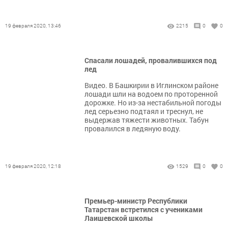
19 февраля 2020, 13:46
2215
0
0
Спасали лошадей, провалившихся под
лед
Видео. В Башкирии в Иглинском районе
лошади шли на водоем по проторенной
дорожке. Но из-за нестабильной погоды
лед серьезно подтаял и треснул, не
выдержав тяжести животных. Табун
провалился в ледяную воду.
19 февраля 2020, 12:18
1529
0
0
Премьер-министр Республики
Татарстан встретился с учениками
Лаишевской школы