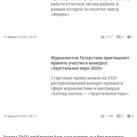
работе отчетной сессии района, в
рамках которой он посетил завод
«Ферекс»
19 февраля 2020, 09:40
2727
0
1
Журналистов Татарстана приглашают
принять участие в конкурсе
«Хрустальное перо-2020»
Стартовал прием заявок на XXIII
республиканский конкурс-премию в
сфере журналистики и массмедиа
«Бэллур калэм» — «Хрустальное перо».
19 февраля 2020, 09:12
1180
0
0
Завтра ТАСС опубликует большое интервью с Владимиром