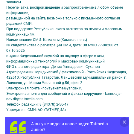
законом.
Перепечатка, воспроизведение и распространение в любом объеме
информации,
размещенной на сайте, возможна только с письменного согласия
редакций СМИ.
При поддержке Республиканского агентства по печати и массовым
коммуникациям.
Наименование СМИ: Кама ягы (Камская новь)
№ свидетельства о регистрации СМИ, дата: Эл №ФC 77-90200 от
07.10.2025
выдано Федеральной службой по надзору в сфере связи,
информационных технологий и массовых коммуникаций
ФИО главного редактора: Денис Геннадьевич Суханов
Адрес редакции: юридический / фактический - Российская Федерация,
422610, Республика Татарстан, Лаишевский муниципальный район, г.
Лаишево, ул. Марии Ульяновой д.56, офис 2
Электронная почта - novayakama@yandex.ru
Электронная почта для сообщений о фактах коррупции - kamskaja-
nov.dir@tatmedia.com
Телефон редакции: 8 (84378) 2-56-47
Учредитель СМИ: АО «ТАТМЕДИА»
Антикоррупционная политика
А вы уже видели новое видео Tatmedia
АО «ТАТМЕДИА» использует «cookie»
для персонализации сервисов и
Junior?
удобства пользователей сайтом.