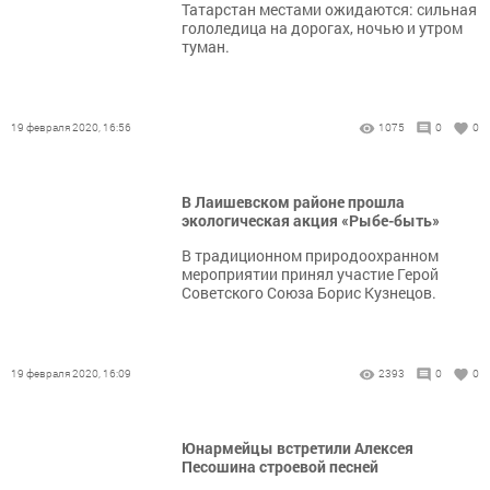
Татарстан местами ожидаются: сильная
гололедица на дорогах, ночью и утром
туман.
19 февраля 2020, 16:56
1075
0
0
В Лаишевском районе прошла
экологическая акция «Рыбе-быть»
В традиционном природоохранном
мероприятии принял участие Герой
Советского Союза Борис Кузнецов.
19 февраля 2020, 16:09
2393
0
0
Юнармейцы встретили Алексея
Песошина строевой песней