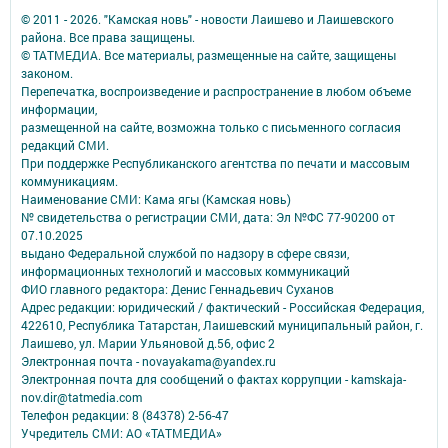
© 2011 - 2026. "Камская новь" - новости Лаишево и Лаишевского
района. Все права защищены.
© ТАТМЕДИА. Все материалы, размещенные на сайте, защищены
законом.
Перепечатка, воспроизведение и распространение в любом объеме
информации,
размещенной на сайте, возможна только с письменного согласия
редакций СМИ.
При поддержке Республиканского агентства по печати и массовым
коммуникациям.
Наименование СМИ: Кама ягы (Камская новь)
№ свидетельства о регистрации СМИ, дата: Эл №ФC 77-90200 от
07.10.2025
выдано Федеральной службой по надзору в сфере связи,
информационных технологий и массовых коммуникаций
ФИО главного редактора: Денис Геннадьевич Суханов
Адрес редакции: юридический / фактический - Российская Федерация,
422610, Республика Татарстан, Лаишевский муниципальный район, г.
Лаишево, ул. Марии Ульяновой д.56, офис 2
Электронная почта - novayakama@yandex.ru
Электронная почта для сообщений о фактах коррупции - kamskaja-
nov.dir@tatmedia.com
Телефон редакции: 8 (84378) 2-56-47
Учредитель СМИ: АО «ТАТМЕДИА»