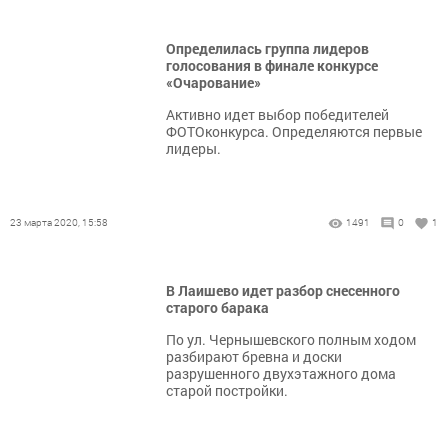
Определилась группа лидеров
голосования в финале конкурсе
«Очарование»
Активно идет выбор победителей
ФОТОконкурса. Определяются первые
лидеры.
23 марта 2020, 15:58
1491
0
1
В Лаишево идет разбор снесенного
старого барака
По ул. Чернышевского полным ходом
разбирают бревна и доски
разрушенного двухэтажного дома
старой постройки.