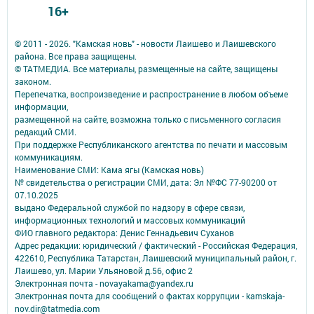
16+
© 2011 - 2026. "Камская новь" - новости Лаишево и Лаишевского
района. Все права защищены.
© ТАТМЕДИА. Все материалы, размещенные на сайте, защищены
законом.
Перепечатка, воспроизведение и распространение в любом объеме
информации,
размещенной на сайте, возможна только с письменного согласия
редакций СМИ.
При поддержке Республиканского агентства по печати и массовым
коммуникациям.
Наименование СМИ: Кама ягы (Камская новь)
№ свидетельства о регистрации СМИ, дата: Эл №ФC 77-90200 от
07.10.2025
выдано Федеральной службой по надзору в сфере связи,
информационных технологий и массовых коммуникаций
ФИО главного редактора: Денис Геннадьевич Суханов
Адрес редакции: юридический / фактический - Российская Федерация,
422610, Республика Татарстан, Лаишевский муниципальный район, г.
Лаишево, ул. Марии Ульяновой д.56, офис 2
Электронная почта - novayakama@yandex.ru
Электронная почта для сообщений о фактах коррупции - kamskaja-
nov.dir@tatmedia.com