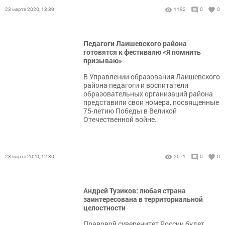
23 марта 2020, 13:39
1192
0
0
Педагоги Лаишевского района
готовятся к фестивалю «Я помнить
призываю»
В Управлении образования Лаишевского
района педагоги и воспитатели
образовательных организаций района
представили свои номера, посвященные
75-летию Победы в Великой
Отечественной войне.
23 марта 2020, 12:30
2071
0
0
Андрей Тузиков: любая страна
заинтересована в территориальной
целостности
​​​​​​​Правовой суверенитет России будет