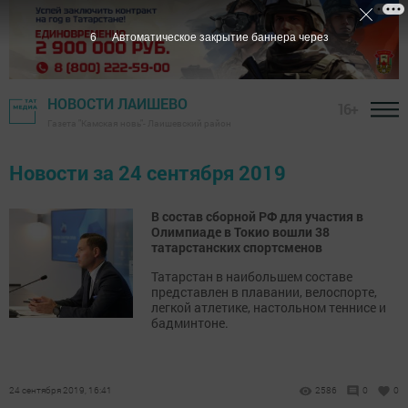
6
Автоматическое закрытие баннера через
НОВОСТИ ЛАИШЕВО
16+
Газета "Камская новь"- Лаишевский район
Новости за 24 сентября 2019
В состав сборной РФ для участия в
Олимпиаде в Токио вошли 38
татарстанских спортсменов
Татарстан в наибольшем составе
представлен в плавании, велоспорте,
легкой атлетике, настольном теннисе и
бадминтоне.
24 сентября 2019, 16:41
2586
0
0