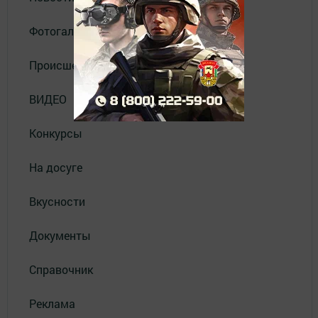
Фотогалерея
Происшествия
ВИДЕО
Конкурсы
На досуге
Вкусности
Документы
Справочник
Реклама