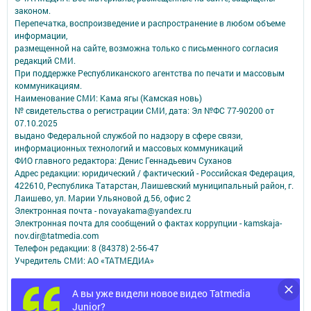
законом.
Перепечатка, воспроизведение и распространение в любом объеме
информации,
размещенной на сайте, возможна только с письменного согласия
редакций СМИ.
При поддержке Республиканского агентства по печати и массовым
коммуникациям.
Наименование СМИ: Кама ягы (Камская новь)
№ свидетельства о регистрации СМИ, дата: Эл №ФC 77-90200 от
07.10.2025
выдано Федеральной службой по надзору в сфере связи,
информационных технологий и массовых коммуникаций
ФИО главного редактора: Денис Геннадьевич Суханов
Адрес редакции: юридический / фактический - Российская Федерация,
422610, Республика Татарстан, Лаишевский муниципальный район, г.
Лаишево, ул. Марии Ульяновой д.56, офис 2
Электронная почта - novayakama@yandex.ru
Электронная почта для сообщений о фактах коррупции - kamskaja-
nov.dir@tatmedia.com
Телефон редакции: 8 (84378) 2-56-47
Учредитель СМИ: АО «ТАТМЕДИА»
Антикоррупционная политика
А вы уже видели новое видео Tatmedia
АО «ТАТМЕДИА» использует «cookie»
для персонализации сервисов и
Junior?
удобства пользователей сайтом.