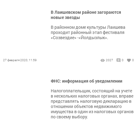
В Лаишевском районе загораются
новые звезды
В районном доме культуры Лаишева
проходит районный этап фестиваля
«Созвездие» -«Йолдызлык».
27 февраля 2020, 11:59
2027
0
0
ФНС: информация об уведомлении
Налогоплательщик, состоящий на учете
в нескольких налоговых органах, вправе
представлять налоговую декларацию в
отношении объектов недвижимого
имущества в один из налоговых органов
по своему выбору.