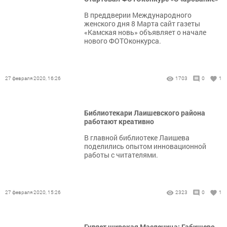
В преддверии Международного
женского дня 8 Марта сайт газеты
«Камская новь» объявляет о начале
нового ФОТОконкурса.
27 февраля 2020, 16:26
1703
0
1
Библиотекари Лаишевского района
работают креативно
В главной библиотеке Лаишева
поделились опытом инновационной
работы с читателями.
27 февраля 2020, 15:26
2323
0
1
Гуляет широкая Масленица: Габишево