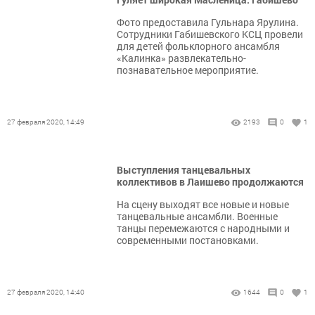
Фото предоставила Гульнара Ярулина.
Сотрудники Габишевского КСЦ провели
для детей фольклорного ансамбля
«Калинка» развлекательно-
познавательное мероприятие.
27 февраля 2020, 14:49
2193
0
1
Выступления танцевальных
коллективов в Лаишево продолжаются
На сцену выходят все новые и новые
танцевальные ансамбли. Военные
танцы перемежаются с народными и
современными постановками.
27 февраля 2020, 14:40
1644
0
1