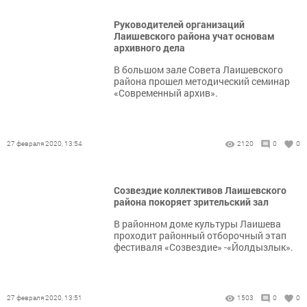
Руководителей организаций
Лаишевского района учат основам
архивного дела
В большом зале Совета Лаишевского
района прошел методический семинар
«Современный архив».
27 февраля 2020, 13:54
2120
0
0
Созвездие коллективов Лаишевского
района покоряет зрительский зал
В районном доме культуры Лаишева
проходит районный отборочный этап
фестиваля «Созвездие» -«Йолдызлык».
27 февраля 2020, 13:51
1503
0
0