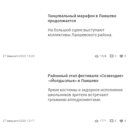
Танцевальный марафон в Лаишево
продолжается
На большой сцене выступают
коллективы Лаишевского района.
27 февраля 2020, 13:20
1528
0
0
Районный этап фестиваля «Созвездие»
-«Йолдызлык» в Лаишево
Яркие костюмы и задорное исполнение
школьников зрители встречают
громкими аплодисментами.
27 февраля 2020, 12:17
1771
0
0