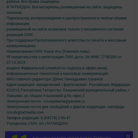
района. Все права защищены.
© ТАТМЕДИА. Все материалы, размещенные на сайте, защищены
законом.
Перепечатка, воспроизведение и распространение в любом объеме
информации,
размещенной на сайте, возможна только с письменного согласия
редакций СМИ.
При поддержке Республиканского агентства по печати и массовым
коммуникациям.
Наименование СМИ: Кама ягы (Камская новь)
№ свидетельства о регистрации СМИ, дата: Эл №ФC 77-90200 от
07.10.2025
выдано Федеральной службой по надзору в сфере связи,
информационных технологий и массовых коммуникаций
ФИО главного редактора: Денис Геннадьевич Суханов
Адрес редакции: юридический / фактический - Российская Федерация,
422610, Республика Татарстан, Лаишевский муниципальный район, г.
Лаишево, ул. Марии Ульяновой д.56, офис 2
Электронная почта - novayakama@yandex.ru
Электронная почта для сообщений о фактах коррупции - kamskaja-
nov.dir@tatmedia.com
Телефон редакции: 8 (84378) 2-56-47
Учредитель СМИ: АО «ТАТМЕДИА»
Антикоррупционная политика
А вы уже видели новое видео Tatmedia