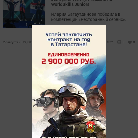
WorldSkills Juniors
Илария Багаутдинова победила в
компетенции «Ресторанный сервис».
27 августа 2019, 08:46
1321
0
0