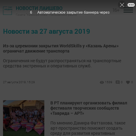
НОВОСТИ ЛАИШЕВО
16+
6
Автоматическое закрытие баннера через
Газета "Камская новь"- Лаишевский район
Новости за 27 августа 2019
Из-за церемонии закрытия WorldSkills у «Казань Арены»
ограничат движение транспорта
Ограничения не будут распространяться на транспортные
средства экстренных и оперативных служб.
27 августа 2019, 15:29
1539
0
0
В РТ планируют организовать филиал
фестиваля творческих сообществ
«Таврида – АРТ»
По мнению Дамира Фаттахова, такое
арт-пространство поможет создать
среду для развития креативных