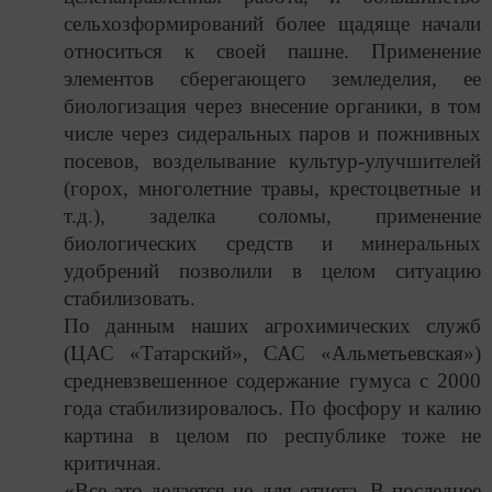
сельхозформирований более щадяще начали
относиться к своей пашне. Применение
элементов сберегающего земледелия, ее
биологизация через внесение органики, в том
числе через сидеральных паров и пожнивных
посевов, возделывание культур-улучшителей
(горох, многолетние травы, крестоцветные и
т.д.), заделка соломы, применение
биологических средств и минеральных
удобрений позволили в целом ситуацию
стабилизовать.
По данным наших агрохимических служб
(ЦАС «Татарский», САС «Альметьевская»)
средневзвешенное содержание гумуса с 2000
года стабилизировалось. По фосфору и калию
картина в целом по республике тоже не
критичная.
«
Все это делается не для отчета. В последнее