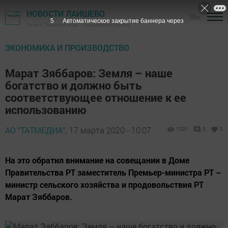
НОВОСТИ ЛАИШЕВО
16+
4
Автоматическое закрытие баннера через
Газета "Камская новь"- Лаишевский район
ЭКОНОМИКА И ПРОИЗВОДСТВО
Марат Зяббаров: Земля – наше
богатство и должно быть
соответствующее отношение к ее
использованию
АО "ТАТМЕДИА",
17 марта 2020 - 10:07
1031
0
0
На это обратил внимание на совещании в Доме
Правительства РТ заместитель Премьер-министра РТ –
министр сельского хозяйства и продовольствия РТ
Марат Зяббаров.