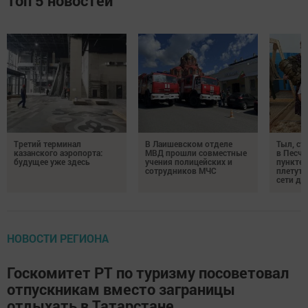
Топ 5 новостей
Третий терминал
В Лаишевском отделе
Тыл, ст
казанского аэропорта:
МВД прошли совместные
в Песч
будущее уже здесь
учения полицейских и
пункте 
сотрудников МЧС
плетут
сети дл
НОВОСТИ РЕГИОНА
Госкомитет РТ по туризму посоветовал
отпускникам вместо заграницы
отдыхать в Татарстане