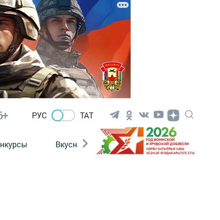
6+
РУС
ТАТ
нкурсы
Вкусности
Фотогалерея
ВИДЕ