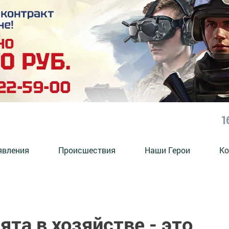
1
явления
Происшествия
Наши Герои
Ко
та в хозяйстве - это