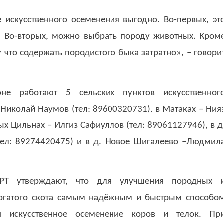
 искусственного осеменения выгодно. Во-первых, эт
. Во-вторых, можно выбрать породу животных. Кром
у что содержать породистого быка затратно», – говори
не работают 5 сельских пунктов искусственног
 Николай Наумов (тел: 89600320731), в Матаках – Ния
ых Цильнах – Илгиз Сафиуллов (тел: 89061127946), в д
тел: 89274420475) и в д. Новое Шигалеево –Людмил
 РТ утверждают, что для улучшения породных 
рогатого скота самым надёжным и быстрым способо
я искусственное осеменение коров и телок. Пр