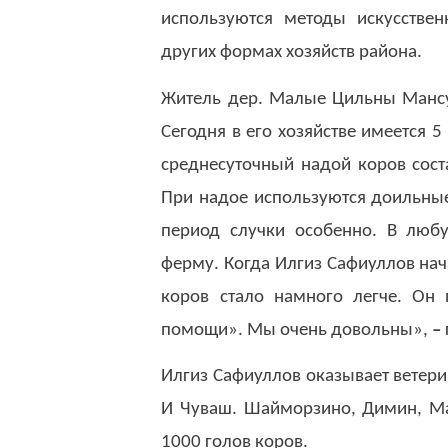
используются методы искусствен
других формах хозяйств района.
Житель дер. Малые Цильны Мансу
Сегодня в его хозяйстве имеется 
среднесуточный надой коров соста
При надое используются доильные
период случки особенно. В люб
ферму. Когда Илгиз Сафиуллов на
коров стало намного легче. Он
помощи». Мы очень довольны»,
–
Илгиз Сафиуллов оказывает ветер
И Чуваш. Шайморзино, Димин, Ма
1000 голов коров.