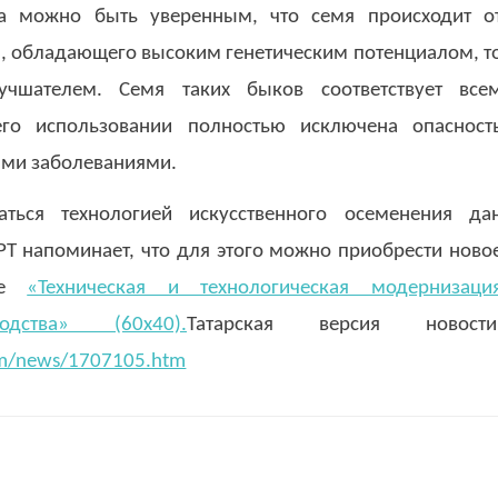
да можно быть уверенным, что семя происходит о
, обладающего высоким генетическим потенциалом, т
чшателем. Семя таких быков соответствует все
го использовании полностью исключена опасност
ми заболеваниями.
ться технологией искусственного осеменения да
РТ напоминает, что для этого можно приобрести ново
мме
«Техническая и технологическая модернизаци
водства» (60х40).
Татарская версия новости
.htm/news/1707105.htm