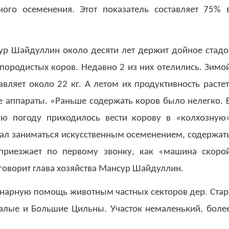
ного осеменения. Этот показатель составляет 75% 
р Шайдуллин около десяти лет держит дойное стадо
5 породистых коров. Недавно 2 из них отелились. Зимо
вляет около 22 кг. А летом их продуктивность растет
 аппараты. «Раньше содержать коров было нелегко. 
ую погоду приходилось вести корову в «колхозную
чал заниматься искусственным осеменением, содержат
 приезжает по первому звонку, как «машина скоро
говорит глава хозяйства Мансур Шайдуллин.
инарную помощь животным частных секторов дер. Стар
лые и Большие Цильны. Участок немаленький, боле