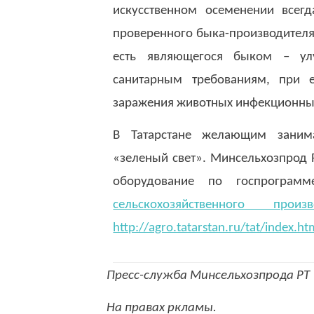
искусственном осеменении всег
проверенного быка-производителя
есть являющегося быком – улу
санитарным требованиям, при е
заражения животных инфекционны
В Татарстане желающим занима
«зеленый свет». Минсельхозпрод 
оборудование по госпрогра
сельскохозяйственного произ
http://agro.tatarstan.ru/tat/index
Пресс-служба Минсельхозпрода РТ
На правах ркламы.