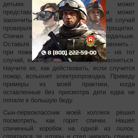
детьми. Предупредите, что может
представлять опасность и чем может
закончиться игра с огнем. На всякий случай
проверьте электропроводку и электрощитки.
Спички и зажигалки уберите подальше.
Оставьте номера телефонов, куда звонить -
при пожаре, при ожогах и т.д. – на тот
случай, если до вас не смогут дозвониться.
Научите их, как действовать, если случится
пожар, вспыхнет электропроводка. Приведу
примеры из моей практики, когда
оставленные без присмотра дети едва не
попали в большую беду.
Сын-первоклассник моей коллеги решил
посмотреть, как горят спички. Нашел
спичечный коробок на одной из полок,
спрятался за шторы и стал чиркать спички.