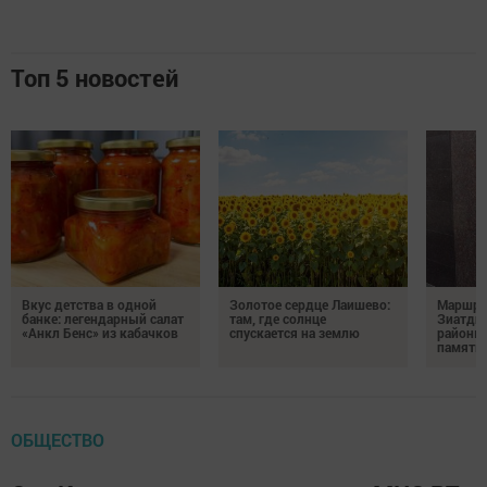
Топ 5 новостей
Вкус детства в одной
Золотое сердце Лаишево:
Маршру
банке: легендарный салат
там, где солнце
Зиатди
«Анкл Бенс» из кабачков
спускается на землю
районы 
память 
ОБЩЕСТВО