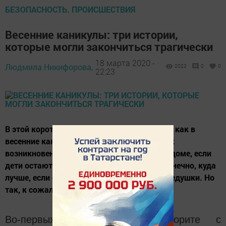
БЕЗОПАСНОСТЬ. ПРОИСШЕСТВИЯ
Весенние каникулы: три истории,
которые могли закончиться трагически
18 марта 2020 -
Людмила Никифорова,
2022
0
0
22:23
В этой короткой статье дается ряд советов, как в
весенние каникулы свести к минимуму риск
возникновения ЧП в вашей квартире или в доме, если
дети остаются без присмотра взрослых. Конечно, куда
лучше, если с ними рядом будут бабушки-дедушки. Но
так, к сожалению, бывает не всегда.
Во-первых, обязательно поговорите с