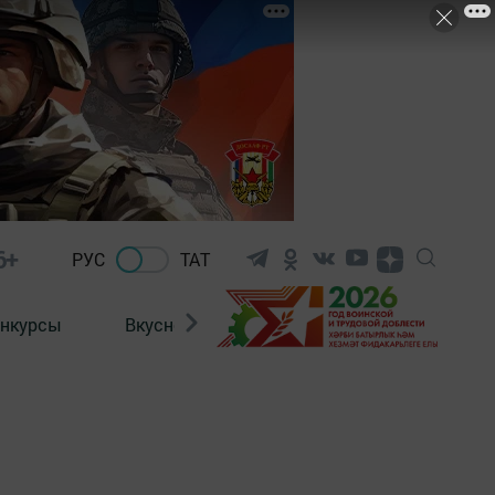
6+
РУС
ТАТ
нкурсы
Вкусности
Фотогалерея
ВИДЕ