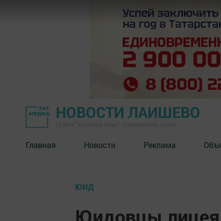
НОВОСТИ ЛАИШЕВО
Газета "Камская новь"- Лаишевский район
Главная
Новости
Реклама
Объ
ЮИД
Юидовцы лицея 