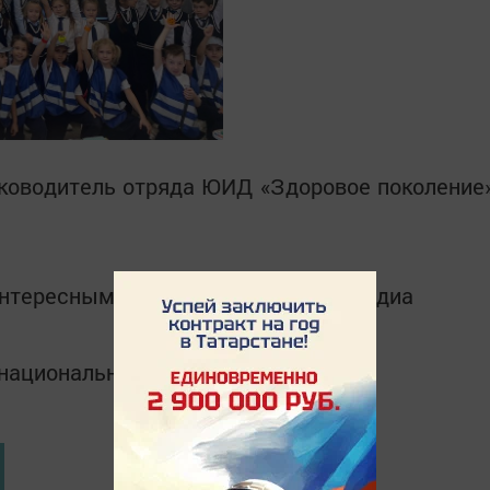
ководитель отряда ЮИД «Здоровое поколение
интересным в
Telegram-канале
Татмедиа
в национальном мессенджере MАХ: