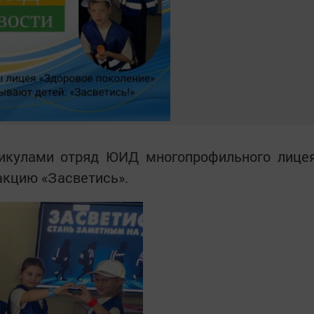
икулами отряд ЮИД многопрофильного лице
акцию «Засветись».