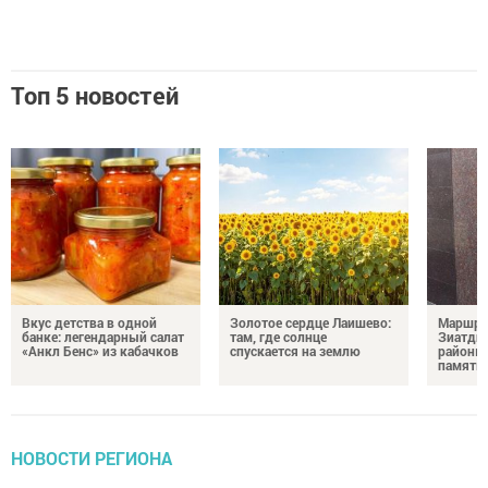
Топ 5 новостей
Вкус детства в одной
Золотое сердце Лаишево:
Маршру
банке: легендарный салат
там, где солнце
Зиатди
«Анкл Бенс» из кабачков
спускается на землю
районы 
память 
НОВОСТИ РЕГИОНА