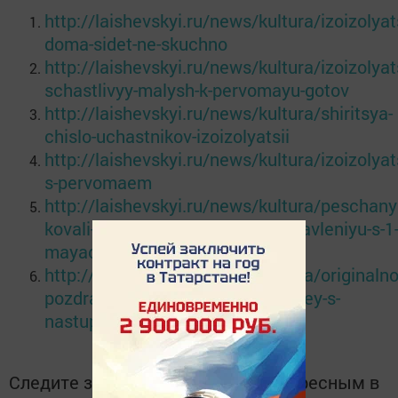
http://laishevskyi.ru/news/kultura/izoizolyat
doma-sidet-ne-skuchno
http://laishevskyi.ru/news/kultura/izoizolyat
schastlivyy-malysh-k-pervomayu-gotov
http://laishevskyi.ru/news/kultura/shiritsya-
chislo-uchastnikov-izoizolyatsii
http://laishevskyi.ru/news/kultura/izoizolyat
s-pervomaem
http://laishevskyi.ru/news/kultura/peschany
kovali-prisoedinyayutsya-k-pozdravleniyu-s-1
mayaol
http://laishevskyi.ru/news/kultura/originalno
pozdravlenie-ot-sokurovskikh-detey-s-
nastupayushchim-1-maya
Следите за самым важным и интересным в