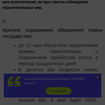
мая включительно, но при строгом соблюдении
ограничительных мер.
Краткое содержание обращения главы
государства:
До 12 мая объявлено продолжение
режима самоизоляции с
сохранением заработной платы в
период праздничных дней;
В десятки раз возросли темпы
некоторых промышленных
А вы уже видели новое видео Tatmedia
производств в этот период: в
Junior?
начале года выпускалось 60-70 в
Cмотреть
месяц аппаратов ИВЛ, в апреле
больше 800, в мае будет 2500;