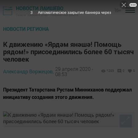
НОВОСТИ ЛАИШЕВО
16+
2
Автоматическое закрытие баннера через
Газета "Камская новь"- Лаишевский район
НОВОСТИ РЕГИОНА
К движению «Ярдәм янәшә! Помощь
рядом!» присоединились более 60 тысяч
человек
29 апреля 2020 -
Александр Воржецов,
1203
0
0
08:53
Президент Татарстана Рустам Минниханов поддержал
инициативу создания этого движения.