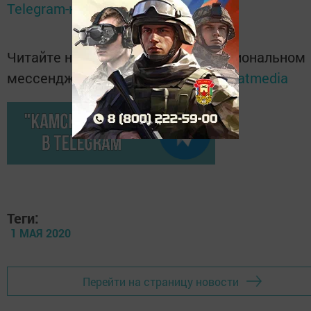
Telegram-канале
Татмедиа
Читайте новости Татарстана в национальном
мессенджере MАХ:
https://max.ru/tatmedia
Теги:
1 МАЯ 2020
Перейти на страницу новости