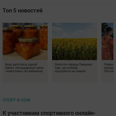
Топ 5 новостей
Вкус детства в одной
Золотое сердце Лаишево:
Главны
банке: легендарный салат
там, где солнце
праздни
«Анкл Бенс» из кабачков
спускается на землю
Песчан
СПОРТ И ЗОЖ
К участникам спортивного онлайн-