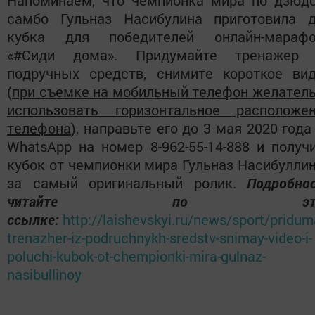
Напоминаем, что чемпионка мира по дзюд
самбо Гульназ Насибулина приготовила 
кубка для победителей онлайн-марафо
«#Сиди дома». Придумайте тренажер 
подручных средств, снимите короткое ви
(
при съемке на мобильный телефон желател
использовать горизонтальное расположе
телефона
), направьте его до 3 мая 2020 года
WhatsApp на номер 8-962-55-14-888 и получ
кубок от чемпионки мира Гульназ Насибулли
за самый оригинальный ролик.
Подробно
читайте по это
ссылке:
http://laishevskyi.ru/news/sport/pridum
trenazher-iz-podruchnykh-sredstv-snimay-video-i-
poluchi-kubok-ot-chempionki-mira-gulnaz-
nasibullinoy