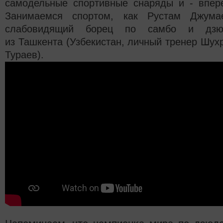
самодельные спортивные снаряды и - впер
Занимаемся спортом, как Рустам Джума
слабовидящий борец по самбо и дзю
из Ташкента (Узбекистан, личный тренер Шух
Тураев).