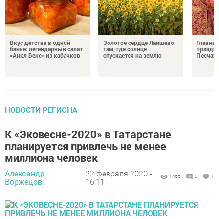
Вкус детства в одной
Золотое сердце Лаишево:
Главны
банке: легендарный салат
там, где солнце
праздни
«Анкл Бенс» из кабачков
спускается на землю
Песчан
НОВОСТИ РЕГИОНА
К «Эковесне-2020» в Татарстане
планируется привлечь не менее
миллиона человек
Александр
22 февраля 2020 -
1465
0
1
Воржецов,
16:11