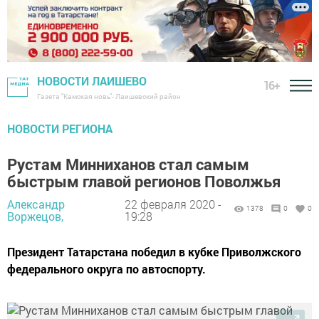
НОВОСТИ ЛАИШЕВО
16+
Газета "Камская новь"- Лаишевский район
НОВОСТИ РЕГИОНА
Рустам Минниханов стал самым
быстрым главой регионов Поволжья
Александр
22 февраля 2020 -
1378
0
0
Воржецов,
19:28
Президент Татарстана победил в кубке Приволжского
федерального округа по автоспорту.