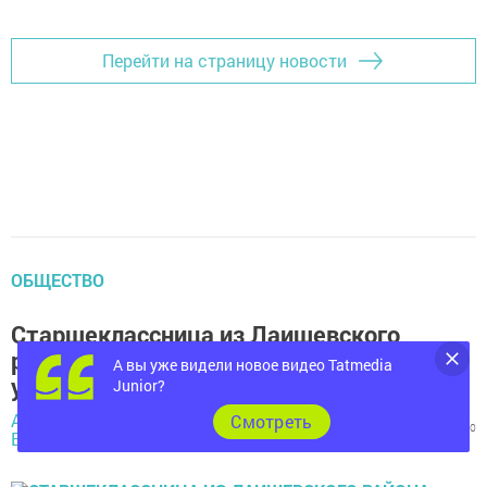
Перейти на страницу новости
ОБЩЕСТВО
Старшеклассница из Лаишевского
района отличилась на международном
А вы уже видели новое видео Tatmedia
уровне
Junior?
Александр
22 февраля 2020 -
Cмотреть
2328
0
0
Воржецов,
13:43