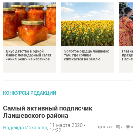
Вкус детства в одной
Золотое сердце Лаишево:
Главны
банке: легендарный салат
там, где солнце
праздни
«Анкл Бенс» из кабачков
спускается на землю
Песчан
КОНКУРСЫ РЕДАКЦИИ
Самый активный подписчик
Лаишевского района
11 марта 2020 -
Надежда Исхакова,
57341
0
0
14:22