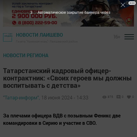
1
Автоматическое закрытие баннера через
НОВОСТИ ЛАИШЕВО
16+
Газета "Камская новь"- Лаишевский район
НОВОСТИ РЕГИОНА
Татарстанский кадровый офицер-
контрактник: «Своих героев мы должны
воспитывать с детства»
"Татар-информ",
18 июня 2024 - 14:33
875
0
0
За плечами офицера ВДВ с позывным Феникс две
командировки в Сирию и участие в СВО.