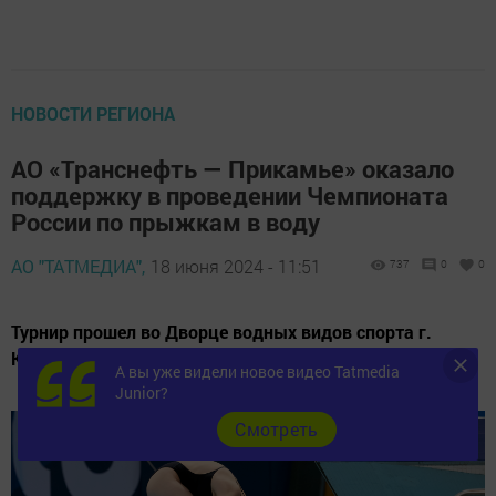
НОВОСТИ РЕГИОНА
АО «Транснефть — Прикамье» оказало
поддержку в проведении Чемпионата
России по прыжкам в воду
АО "ТАТМЕДИА",
18 июня 2024 - 11:51
737
0
0
Турнир прошел во Дворце водных видов спорта г.
Казани Республики Татарстан.
А вы уже видели новое видео Tatmedia
Junior?
Cмотреть