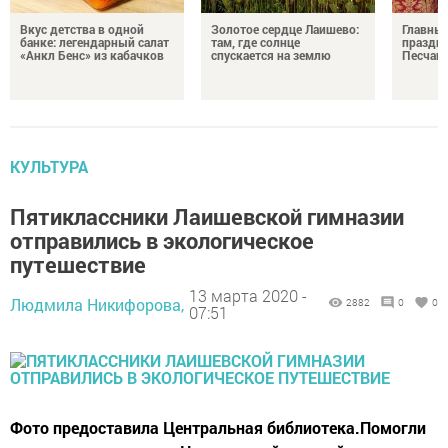
Вкус детства в одной
Золотое сердце Лаишево:
Главны
банке: легендарный салат
там, где солнце
праздни
«Анкл Бенс» из кабачков
спускается на землю
Песчан
КУЛЬТУРА
Пятиклассники Лаишевской гимназии
отправились в экологическое
путешествие
13 марта 2020 -
Людмила Никифорова,
2882
0
0
07:51
Фото предоставила Центральная библиотека.Помогли