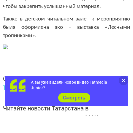
чтобы закрепить услышанный материал.
Также в детском читальном зале к мероприятию
была оформлена эко – выставка «Лесными
тропинками».
Следите за самым важным и интересным в
А вы уже видели новое видео Tatmedia
Telegram-канале
Татмедиа
Junior?
Cмотреть
Читайте новости Татарстана в
национальном мессенджере MАХ:
https://max.ru/tatmedia