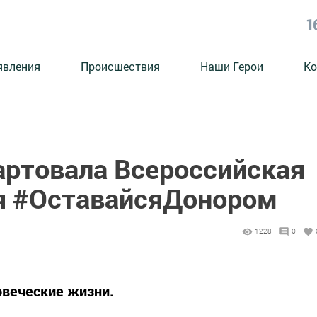
1
явления
Происшествия
Наши Герои
Ко
артовала Всероссийская
я #ОставайсяДонором
1228
0
еловеческие жизни.