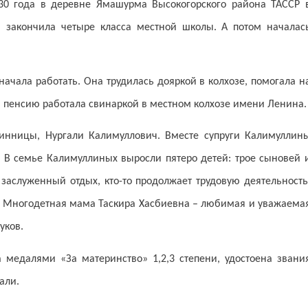
30 года в деревне Ямашурма Высокогорского района ТАССР 
а закончила четыре класса местной школы. А потом началас
начала работать. Она трудилась дояркой в колхозе, помогала н
а пенсию работала свинаркой в местном колхозе имени Ленина.
инницы, Нургали Калимуллович. Вместе супруги Калимуллин
у. В семье Калимуллиных выросли пятеро детей: трое сыновей 
 заслуженный отдых, кто-то продолжает трудовую деятельность
ом. Многодетная мама Таскира Хасбиевна – любимая и уважаема
уков.
 медалями «За материнство» 1,2,3 степени, удостоена звани
али.