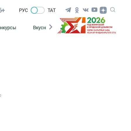
6+
РУС
ТАТ
нкурсы
Вкусности
Фотогалерея
ВИДЕ
0