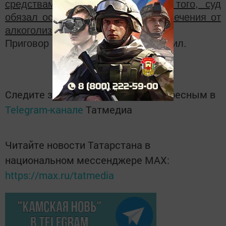
средствами на три года. Кроме того, суд
обязал осужденного пройти курс лечения от
алкоголизма.
Приговор в законную силу не вступил.
Следите за самым важным и интересным в
Telegram-канале
Татмедиа
Читайте новости Татарстана в
национальном мессенджере MАХ:
https://max.ru/tatmedia