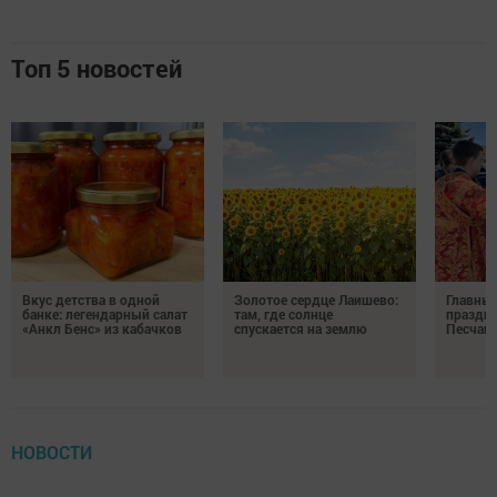
Топ 5 новостей
Вкус детства в одной
Золотое сердце Лаишево:
Главны
банке: легендарный салат
там, где солнце
праздни
«Анкл Бенс» из кабачков
спускается на землю
Песчан
НОВОСТИ