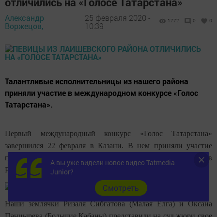
отличились на «Голосе Татарстана»
Александр
25 февраля 2020 -
1772
0
0
Воржецов,
10:39
Талантливые исполнительницы из нашего района
приняли участие в международном конкурсе «Голос
Татарстана».
Первый международный конкурс «Голос Татарстана»
завершился 22 февраля в Казани. В нем приняли участие
представители всех районов республики и других регионов
А вы уже видели новое видео Tatmedia
России.
Junior?
Cмотреть
Наши землячки Ризаля Сибгатова (Малая Елга) и Оксана
Панцырева (Большие Кабаны) представили на суд жюри свое