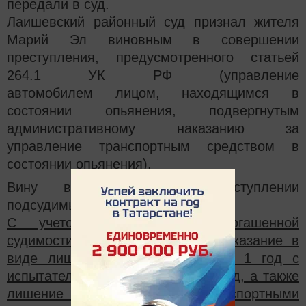
передали в суд.
Лаишевский районный суд признал жителя
Марий Эл виновным в совершении
преступления, предусмотренного статьей
264.1 УК РФ (управление
автомобилем лицом, находящимся в
состоянии опьянения, подвергнутым
административному наказанию за
управление транспортным средством в
состоянии опьянения).
Вину в совершенном преступлении
подсудимый признал полностью.
С учетом предыдущей непогашенной
судимости, суд назначил ему наказание в
виде лишения свободы на срок 1 год с
испытательным сроком на один год, а также
лишение права управления транспортными