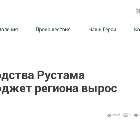
1
явления
Происшествия
Наши Герои
Ко
одства Рустама
джет региона вырос
1262
0