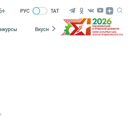
6+
РУС
ТАТ
нкурсы
Вкусности
Фотогалерея
ВИДЕ
0