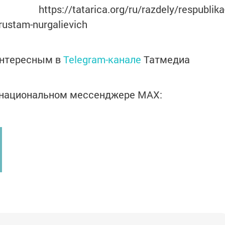
tatarica.org/ru/razdely/respublika
rustam-nurgalievich
интересным в
Telegram-канале
Татмедиа
в национальном мессенджере MАХ: