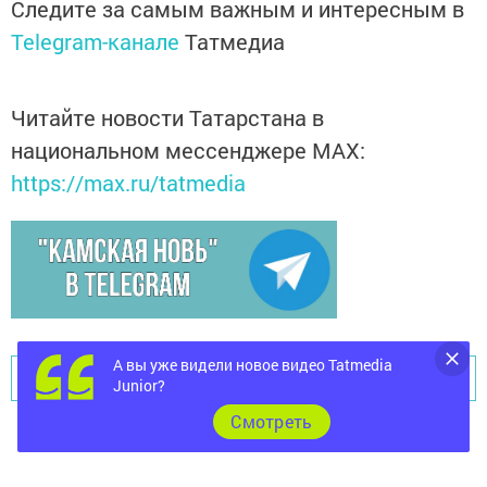
Следите за самым важным и интересным в
Telegram-канале
Татмедиа
Читайте новости Татарстана в
национальном мессенджере MАХ:
https://max.ru/tatmedia
А вы уже видели новое видео Tatmedia
Перейти на страницу новости
Junior?
Cмотреть