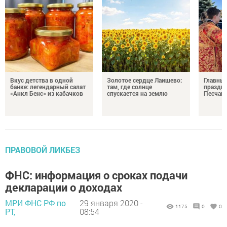
Вкус детства в одной
Золотое сердце Лаишево:
Главны
банке: легендарный салат
там, где солнце
праздни
«Анкл Бенс» из кабачков
спускается на землю
Песчан
ПРАВОВОЙ ЛИКБЕЗ
ФНС: информация о сроках подачи
декларации о доходах
МРИ ФНС РФ по
29 января 2020 -
1175
0
0
РТ,
08:54