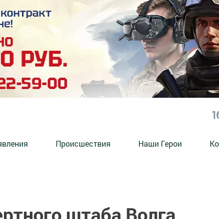
1
явления
Происшествия
Наши Герои
Ко
ертного штаба Волга