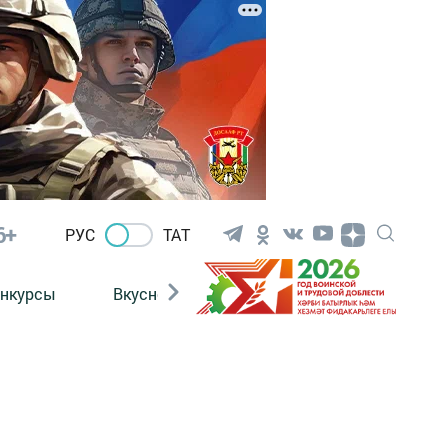
6+
РУС
ТАТ
нкурсы
Вкусности
Фотогалерея
ВИДЕ