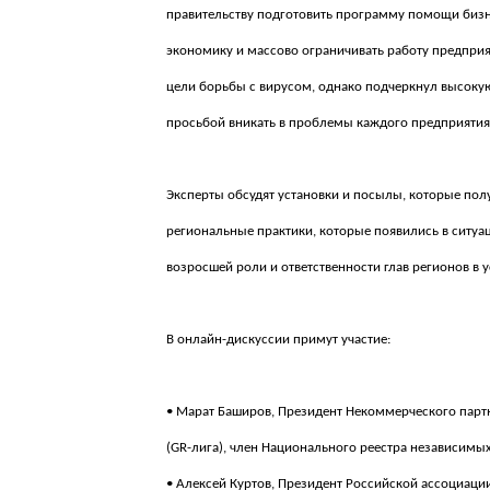
правительству подготовить программу помощи бизне
экономику и массово ограничивать работу предприя
цели борьбы с вирусом, однако подчеркнул высокую 
просьбой вникать в проблемы каждого предприятия 
Эксперты обсудят установки и посылы, которые пол
региональные практики, которые появились в ситу
возросшей роли и ответственности глав регионов в 
В онлайн-дискуссии примут участие:
• Марат Баширов, Президент Некоммерческого партн
(GR-лига), член Национального реестра независим
• Алексей Куртов, Президент Российской ассоциации