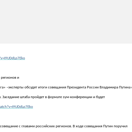
?v=I9UDdLp7Eko
 регионов и
лга» –эксперты обсудят итоги совещания Президента России Владимира Путина 
. Заседание штаба пройдет в формате зум-конференции и будет
watch?v=I9UDdLp7Eko
совещание с главами российских регионов. В ходе совещания Путин поручил