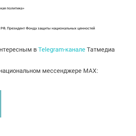
ская политика»
 РФ, Президент Фонда защиты национальных ценностей
интересным в
Telegram-канале
Татмедиа
в национальном мессенджере MАХ: