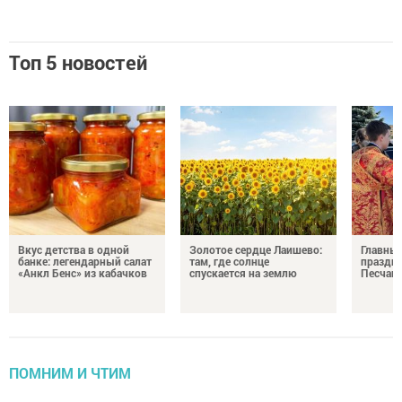
Топ 5 новостей
Вкус детства в одной
Золотое сердце Лаишево:
Главны
банке: легендарный салат
там, где солнце
праздни
«Анкл Бенс» из кабачков
спускается на землю
Песчан
ПОМНИМ И ЧТИМ