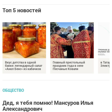
Топ 5 новостей
Вкус детства в одной
Главный престольный
в Татар
банке: легендарный салат
праздник года в селе
Электро
«Анкл Бенс» из кабачков
Песчаные Ковали
ОБЩЕСТВО
Дед, я тебя помню! Мансуров Илья
Александрович