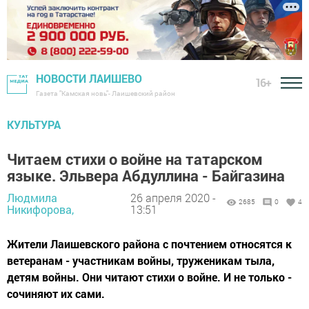
НОВОСТИ ЛАИШЕВО
16+
Газета "Камская новь"- Лаишевский район
КУЛЬТУРА
Читаем стихи о войне на татарском
языке. Эльвера Абдуллина - Байгазина
Людмила
26 апреля 2020 -
2685
0
4
Никифорова,
13:51
Жители Лаишевского района с почтением относятся к
ветеранам - участникам войны, труженикам тыла,
детям войны. Они читают стихи о войне. И не только -
сочиняют их сами.