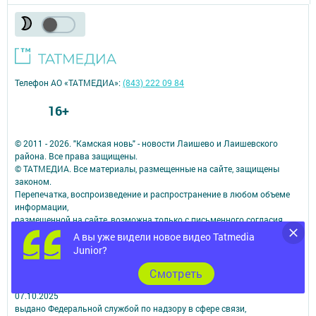
Телефон АО «ТАТМЕДИА»:
(843) 222 09 84
16+
© 2011 - 2026. "Камская новь" - новости Лаишево и Лаишевского
района. Все права защищены.
© ТАТМЕДИА. Все материалы, размещенные на сайте, защищены
законом.
Перепечатка, воспроизведение и распространение в любом объеме
информации,
размещенной на сайте, возможна только с письменного согласия
редакций СМИ.
А вы уже видели новое видео Tatmedia
При поддержке Республиканского агентства по печати и массовым
Junior?
коммуникациям.
Наименование СМИ: Кама ягы (Камская новь)
Cмотреть
№ свидетельства о регистрации СМИ, дата: Эл №ФC 77-90200 от
07.10.2025
выдано Федеральной службой по надзору в сфере связи,