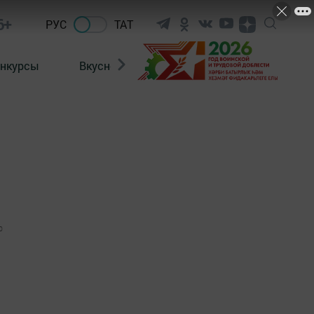
6+
РУС
ТАТ
нкурсы
Вкусности
Фотогалерея
ВИДЕ
0