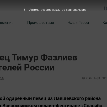
1
5
Автоматическое закрытие баннера через
явления
Происшествия
Наши Герои
Ко
ец Тимур Фазлиев
телей России
:58
2146
0
пой одаренный певец из Лаишевского района
м Всероссийском онлайн-фестивале «Спасибо