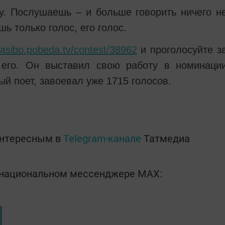
у. Послушаешь – и больше говорить ничего н
ь только голос, его голос.
pasibo.pobeda.tv/contest/38962
и проголосуйте з
 его. Он выставил свою работу в номинаци
ый поет, завоевал уже 1715 голосов.
интересным в
Telegram-канале
Татмедиа
в национальном мессенджере MАХ: