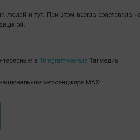
а людей и тут. При этом всегда советовала н
дициной.
интересным в
Telegram-канале
Татмедиа
в национальном мессенджере MАХ: