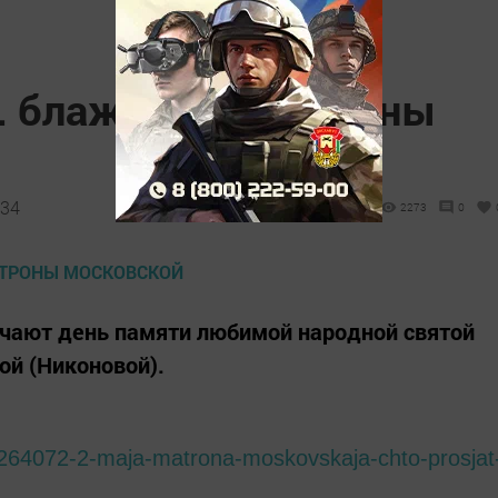
в. блаженной Матроны
:34
2273
0
мечают день памяти любимой народной святой
й (Никоновой).
/264072-2-maja-matrona-moskovskaja-chto-prosjat