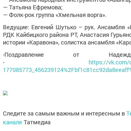
— Татьяна Ефремова;
— Фолк-рок группа «Хмельная ворга».
Ведущие: Евгений Шутько – рук. Ансамбля «
РДК Кайбицкого района РТ, Анастасия Гурьян
истории «Каравона», солистка ансамбля «Кар
-Поздравление от Надеж
-
https://vk.com/
177085773_456239124%2Fbf1c81cc92da8eeaff%
Следите за самым важным и интересным в
T
канале
Татмедиа