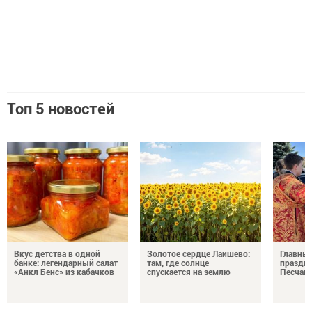
Топ 5 новостей
Вкус детства в одной
Золотое сердце Лаишево:
Главны
банке: легендарный салат
там, где солнце
праздни
«Анкл Бенс» из кабачков
спускается на землю
Песчан