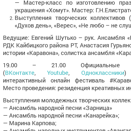
— Мастер-класс по изготовлению праз
украшения «Хомут». Мастер: Г.Н.Елистрат
Выступления творческих коллективов (
«Духов день», «Верес», «Не любо – не слу
Ведущие: Евгений Шутько – рук. Ансамбля «
РДК Кайбицкого района РТ, Анастасия Гурьян
истории «Каравона», солистка ансамбля «Кар
19.00 – 21.00 Официальные 
(
ВКонтакте
,
Youtube
,
Одноклассники
)
интерактивный онлайн фестиваль #Караво
Место проведения: резиденция креативных и
Выступления молодежных творческих коллек
— Ансамбль народной песни «Зарница»
— Ансамбль народной песни «Канарейка»;
— Марина Карпова;
— Ансамбль народных инструментов «Авангар