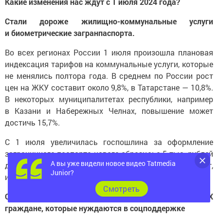
Какие изменения нас ждут с 1 июля 2024 года?
Стали дороже жилищно-коммунальные услуги
и биометрические загранпаспорта.
Во всех регионах России 1 июля произошла плановая
индексация тарифов на коммунальные услуги, которые
не менялись полтора года. В среднем по России рост
цен на ЖКУ составит около 9,8%, в Татарстане — 10,8%.
В некоторых муниципалитетах республики, например
в Казани и Набережных Челнах, повышение может
достичь 15,7%.
С 1 июля увеличилась госпошлина за оформление
заграничного паспорта нового образца: с 5 тыс. рублей
А вы уже видели новое видео Tatmedia
до 6 тыс. рублей для тех, кто старше 14 лет,
Junior?
и с 2,5 тыс. до 3 тыс. рублей для тех, кто младше.
Cмотреть
Освобождаются от комиссий при оплате ЖКХ
граждане, которые нуждаются в соцподдержке