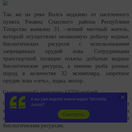
Так же на реке Волга недалеко от населенного
пункта Ржавец Спасского района Республики
Татарстан выявлен 31 –летний местный житель,
который осуществлял незаконную добычу водных
биологических ресурсов с использованием
запрещенных орудий лова. Сотрудниками
транспортной полиции изъяты добытые водные
биологические ресурсы, а именно рыба разных
пород в количестве 32 экземпляра, запретное
орудие лова «сеть», лодка, мотор.
Сумма ущерба составила 15750 рублей.
А вы уже видели новое видео Tatmedia
Следует отметить, что аналогичные лесковые сети
Junior?
являются орудием массового истребления рыб и
Cмотреть
наносят значительный ущерб водным
биологическим ресурсам.