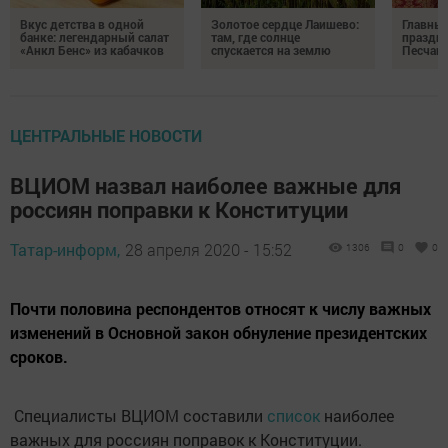
Вкус детства в одной
Золотое сердце Лаишево:
Главны
банке: легендарный салат
там, где солнце
праздни
«Анкл Бенс» из кабачков
спускается на землю
Песчан
ЦЕНТРАЛЬНЫЕ НОВОСТИ
ВЦИОМ назвал наиболее важные для
россиян поправки к Конституции
Татар-информ,
28 апреля 2020 - 15:52
1306
0
0
Почти половина респондентов относят к числу важных
изменений в Основной закон обнуление президентских
сроков.
Специалисты ВЦИОМ составили
список
наиболее
важных для россиян поправок к Конституции.