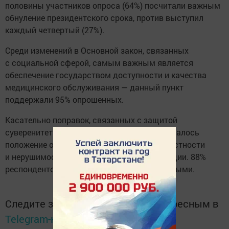
половины участников опроса (64%) посчитали важным
обнуление президентского срока, против выступил
каждый четвертый (27%).
Среди изменений в Основной закон, связанных
с социальной сферой, самым важным является
обеспечение государством доступности и качества
медицинского обслуживания — данный пункт
поддержали 95% опрошенных.
Касательно поправок, связанных с защитой
суверенитета страны, на первом месте оказалось
положение о защите государственной целостности
и нерушимости границ Российской Федерации. 88%
респондентов считают эти изменения важными.
Следите за самым важным и интересным в
Telegram-канале
Татмедиа