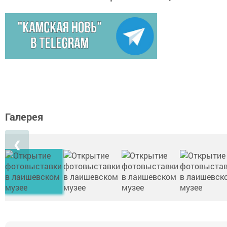
Галерея
❮