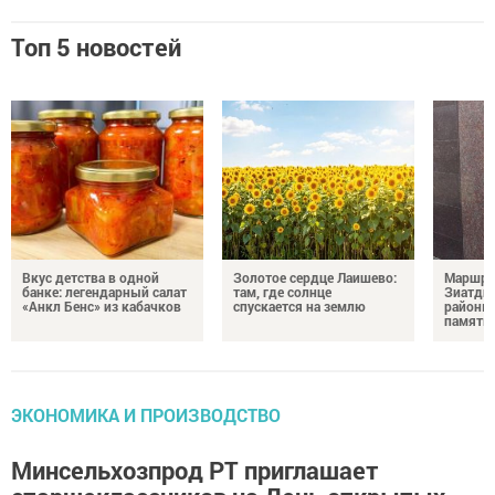
Топ 5 новостей
Вкус детства в одной
Золотое сердце Лаишево:
Маршру
банке: легендарный салат
там, где солнце
Зиатди
«Анкл Бенс» из кабачков
спускается на землю
районы 
память 
ЭКОНОМИКА И ПРОИЗВОДСТВО
Минсельхозпрод РТ приглашает