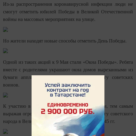
Из-за распространения коронавирусной инфекции люди не
смогут отметить юбилей Победы в Великой Отечественной
войны на массовых мероприятиях на улице.
Но жители находят новые способы отметить День Победы.
Одной из таких акций к 9 Мая стали «Окна Победы». Ребята
вместе с родителями украшают окна домов вырезанными из
бумаги аппликациями, посвященными подвигу советских
воинов.
К участию в Акции ребята подошли творчески, тем самым
выражая огромное уважение к памяти и подвигу советского
народа в Великой Отечественной войне 1941-1945 гг.