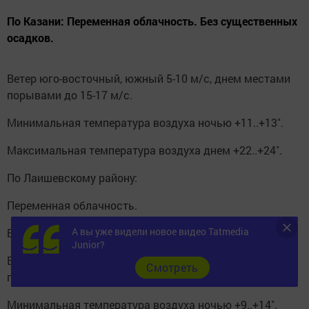
По Казани: Переменная облачность. Без существенных
осадков.
Ветер юго-восточный, южный 5-10 м/с, днем местами
порывами до 15-17 м/с.
Минимальная температура воздуха ночью +11..+13˚.
Максимальная температура воздуха днем +22..+24˚.
По Лаишевскому району:
Переменная облачность.
А вы уже видели новое видео Tatmedia
Без существенных осадков.
Junior?
Ветер юго-восточный, южный 5-10 м/с, днем местами
Cмотреть
порывами до 15-17 м/с.
Минимальная температура воздуха ночью +9..+14˚.