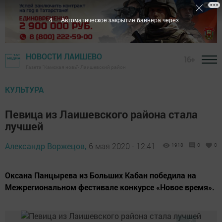
3
Автоматическое закрытие баннера через
НОВОСТИ ЛАИШЕВО
16+
Газета "Камская новь"- Лаишевский район
КУЛЬТУРА
Певица из Лаишевского района стала
лучшей
Александр Воржецов,
6 мая 2020 - 12:41
1918
0
0
Оксана Панцырева из Больших Кабан победила на
Межрегиональном фестивале конкурсе «Новое время».