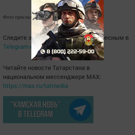
Фото прислала Светлана Сержанова
Следите за самым важным и интересным в
Telegram-канале
Татмедиа
Читайте новости Татарстана в
национальном мессенджере MАХ:
https://max.ru/tatmedia