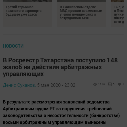
Третий терминал
В Лаишевском отделе
Тыл, ст
казанского аэропорта:
МВД прошли совместные
в Песч
будущее уже здесь
учения полицейских и
пункте 
сотрудников МЧС
плетут
сети дл
НОВОСТИ
В Росреестр Татарстана поступило 148
жалоб на действия арбитражных
управляющих
Денис Суханов,
5 мая 2020 - 23:02
1116
0
1
В результате рассмотрения заявлений ведомства
Арбитражным судом РТ за нарушения требований
законодательства о несостоятельности (банкротстве)
восьми арбитражным управляющим вынесены