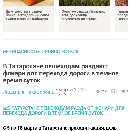
Вкус детства в одной
Золотое сердце Лаишево:
Главны
банке: легендарный салат
там, где солнце
праздни
«Анкл Бенс» из кабачков
спускается на землю
Песчан
БЕЗОПАСНОСТЬ. ПРОИСШЕСТВИЯ
В Татарстане пешеходам раздают
фонари для перехода дороги в темное
время суток
7 марта 2020 -
Людмила Никифорова,
2192
0
0
22:42
С 5 по 18 марта в Татарстане проходит акция, цель