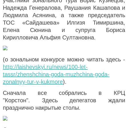
участники зонального тура Борис Кузнецов,
Надежда Генералова, Раушания Кашапова и
Людмила Асянина, а также председатель
ТОС «Сайдашева» Илгизя Тимиршина,
Елена Сюнина и супруга Бориса
Кирилловича Альфия Султановна.
(о зональном конкурсе можно читать здесь -
http://laishevskyi.ru/news/100-let-
tassr/zhenshchina-goda-muzhchina-goda-
zonalnyy-tur-v-kukmore
).
Сначала все собрались в КРЦ
"Корстон".
Здесь делегатов ждали
празднично накрытые столы.