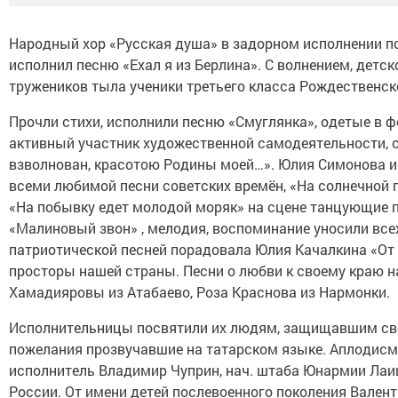
Народный хор «Русская душа» в задорном исполнении п
исполнил песню «Ехал я из Берлина». С волнением, детс
тружеников тыла ученики третьего класса Рождественс
Прочли стихи, исполнили песню «Смуглянка», одетые в ф
активный участник художественной самодеятельности, сп
взволнован, красотою Родины моей…». Юлия Симонова и
всеми любимой песни советских времён, «На солнечной 
«На побывку едет молодой моряк» на сцене танцующие 
«Малиновый звон» , мелодия, воспоминание уносили всех 
патриотической песней порадовала Юлия Качалкина «От М
просторы нашей страны. Песни о любви к своему краю н
Хамадияровы из Атабаево, Роза Краснова из Нармонки.
Исполнительницы посвятили их людям, защищавшим свой
пожелания прозвучавшие на татарском языке. Аплодисм
исполнитель Владимир Чуприн, нач. штаба Юнармии Лаи
России. От имени детей послевоенного поколения Валент