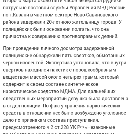
Второго марта около пяти часов вечера сотрудники
патрульно-постовой службы Управления МВД России
по г.Казани в частном секторе Ново-Савиновского
района задержали 20-летнюю жительницу города. У
полицейских были основания полгать, что она
причастна к совершению противоправных деяний.
При проведении личного досмотра задержанной
полицейские обнаружили пять свертков, обмотанных
черной изолентой. Экспертиза установила, что внутри
свертков находился пакетик с порошкообразным
веществом массой около четырех грамм, который
содержит в своем составе синтетическое
наркотическое средство МДМА. Для дальнейших
следственных мероприятий девушка была доставлена
в отдел полиции. По факту хранения наркотических
средств в отношении нее было возбуждено уголовное
дело по признакам состава преступления,
предусмотренного ч.2 ст.228 УК РФ «Незаконные