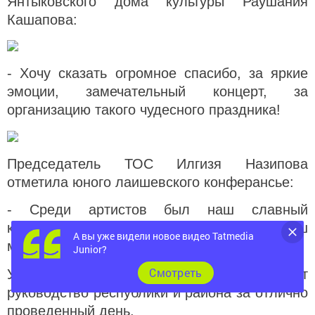
Янтыковского дома культуры Раушания
Кашапова:
- Хочу сказать огромное спасибо, за яркие
эмоции, замечательный концерт, за
организацию такого чудесного праздника!
Председатель ТОС Илгизя Назипова
отметила юного лаишевского конферансье:
-
Среди артистов был наш славный
конферансье Атамурат. Гордимся тобой, наш
А вы уже видели новое видео Tatmedia
мальчик!
Junior?
Cмотреть
Участники лаишевской делегации благодарят
руководство республики и района за отлично
проведенный день.