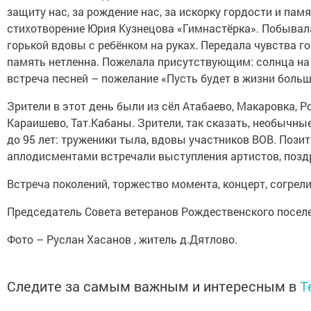
защиту нас, за рождение нас, за искорку гордости и пам
стихотворение Юрия Кузнецова «Гимнастёрка». Побывала
горькой вдовы с ребёнком на руках. Передала чувства г
память нетленна. Пожелала присутствующим: солнца на 
встреча песней – пожелание «Пусть будет в жизни больш
Зрители в этот день были из сёл Атабаево, Макаровка, Р
Караишево, Тат.Кабаны. Зрители, так сказать, необычны
до 95 лет: труженики тыла, вдовы участников ВОВ. Позит
аплодисментами встречали выступления артистов, позд
Встреча поколений, торжество момента, концерт, согрел
Председатель Совета ветеранов Рождественского поселе
Фото – Руслан Хасанов , житель д.Дятлово.
Следите за самым важным и интересным в
T