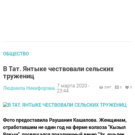
ОБЩЕСТВО
В Тат. Янтыке чествовали сельских
тружениц
7 марта 2020 -
Людмила Никифорова,
2097
0
0
23:44
Фото предоставила Раушания Кашапова. Женщинам,
отработавшим не один год на ферме колхоза "Кызыл
Ялкын", посвящался праздничный вечер "Эх, яшьлек