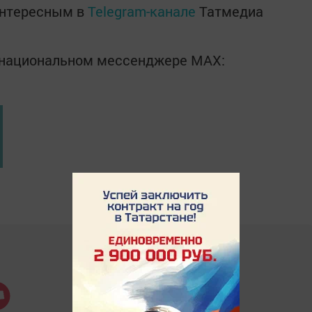
интересным в
Telegram-канале
Татмедиа
в национальном мессенджере MАХ: