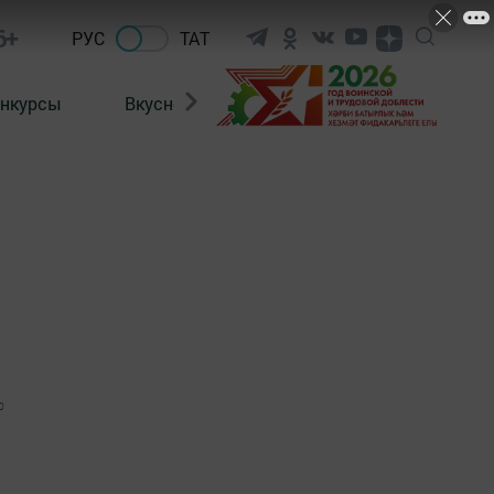
6+
РУС
ТАТ
нкурсы
Вкусности
Фотогалерея
ВИДЕ
0