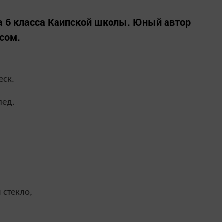
а 6 класса Каипской школы. Юный автор
сом.
еск.
лед.
 стекло,