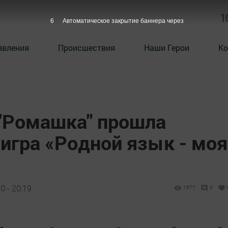
1
5
Автоматическое закрытие баннера через
явления
Происшествия
Наши Герои
Ко
 "Ромашка" прошла
игра «Родной язык - моя
 - 20:19
1577
0