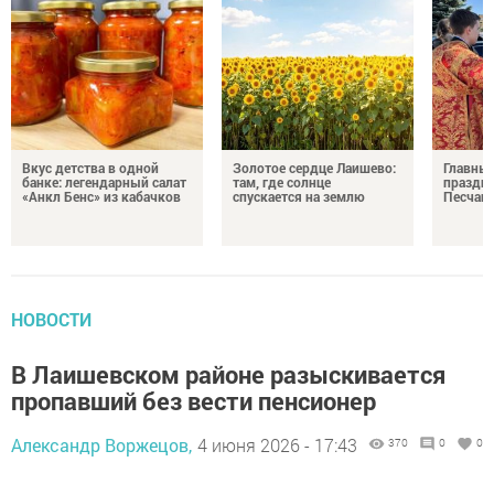
Вкус детства в одной
Золотое сердце Лаишево:
Главны
банке: легендарный салат
там, где солнце
праздни
«Анкл Бенс» из кабачков
спускается на землю
Песчан
НОВОСТИ
В Лаишевском районе разыскивается
пропавший без вести пенсионер
Александр Воржецов,
4 июня 2026 - 17:43
370
0
0