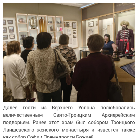
Далее гости из
Верхнего Услона полюбовались
величественным
Свято-Троицким
Архиерейским
подворьем. Ранее этот храм был собором Троицкого
Лаишевского женского монастыря и
известен также
как собор Софии Премудрости Божией.