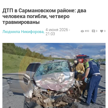
ДТП в Сармановском районе: два
человека погибли, четверо
травмированы
4 июня 2026 -
Людмила Никифорова,
650
0
0
21:03