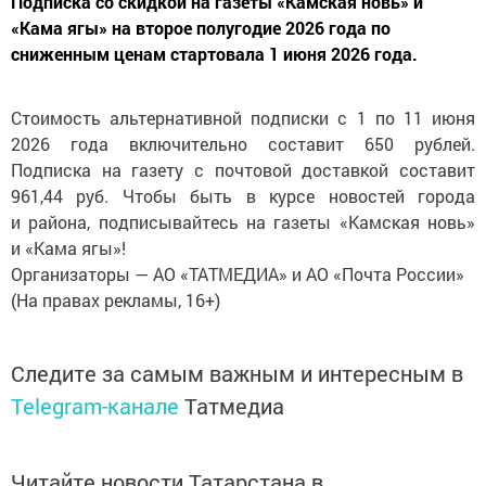
Подписка со скидкой на газеты «Камская новь» и
«Кама ягы» на второе полугодие 2026 года по
сниженным ценам стартовала 1 июня 2026 года.
Стоимость альтернативной подписки с
1 по
11 июня
2026 года включительно составит 650
рублей.
Подписка на
газету с
почтовой доставкой составит
961,44
руб. Чтобы быть в
курсе новостей города
и
района, подписывайтесь на
газеты
«
Камская новь
»
и
«
Кама ягы
»
!
Организаторы
—
АО
«
ТАТМЕДИА
»
и
АО
«
Почта России
»
(На
правах рекламы, 16+)
Следите за самым важным и интересным в
Telegram-канале
Татмедиа
Читайте новости Татарстана в