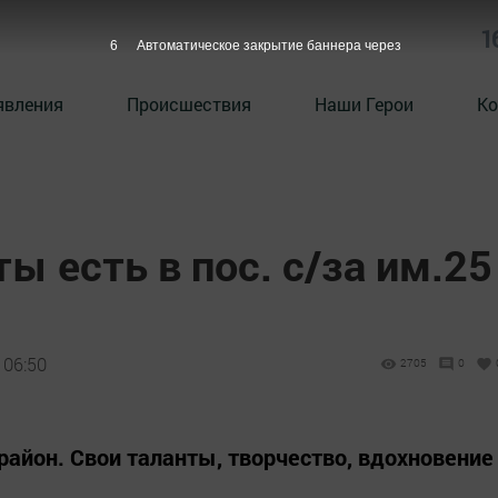
1
5
Автоматическое закрытие баннера через
явления
Происшествия
Наши Герои
Ко
ы есть в пос. с/за им.25
 06:50
2705
0
айон. Свои таланты, творчество, вдохновение