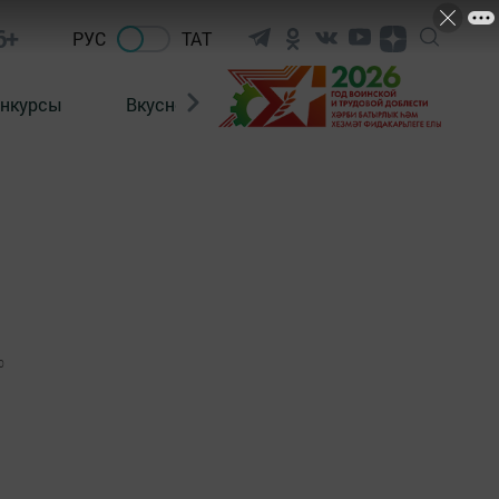
6+
РУС
ТАТ
нкурсы
Вкусности
Фотогалерея
ВИДЕ
0