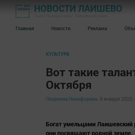
НОВОСТИ ЛАИШЕВО
Газета "Камская новь"- Лаишевский район
Главная
Новости
Реклама
Объ
КУЛЬТУРА
Вот такие талант
Октября
Людмила Никифорова,
9 января 2020 -
Богат умельцами Лаишевский р
они посвящают родной земле.