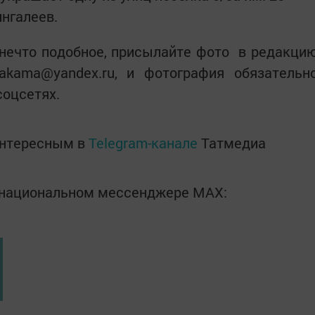
ингалеев.
 нечто подобное, присылайте фото в редакци
akama@yandex.ru, и фотография обязательн
соцсетях.
интересным в
Telegram-канале
Татмедиа
в национальном мессенджере MАХ: